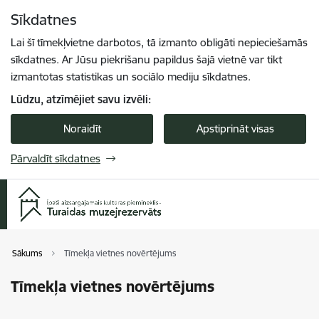
Pāriet uz lapas saturu
Sīkdatnes
Spied
lai meklētu
Enter
Lai šī tīmekļvietne darbotos, tā izmanto obligāti nepieciešamās
sīkdatnes. Ar Jūsu piekrišanu papildus šajā vietnē var tikt
izmantotas statistikas un sociālo mediju sīkdatnes.
Lūdzu, atzīmējiet savu izvēli:
Noraidīt
Apstiprināt visas
Pārvaldīt sīkdatnes
Sākums
Tīmekļa vietnes novērtējums
Tīmekļa vietnes novērtējums