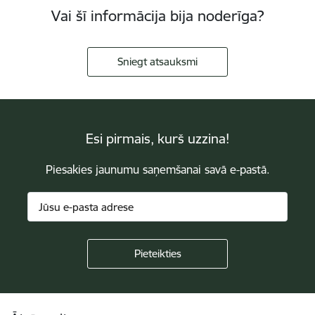
Vai šī informācija bija noderīga?
Sniegt atsauksmi
Esi pirmais, kurš uzzina!
Piesakies jaunumu saņemšanai savā e-pastā.
Kājene