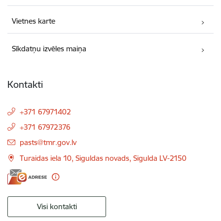
Vietnes karte
Sīkdatņu izvēles maiņa
Kontakti
+371 67971402
+371 67972376
E-pasts:
pasts@tmr.gov.lv
Turaidas iela 10, Siguldas novads, Sigulda LV-2150
Visi kontakti