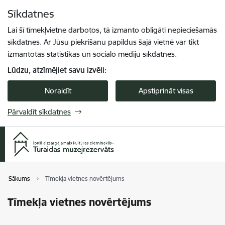
Pāriet uz lapas saturu
Sīkdatnes
Spied
lai meklētu
Enter
Lai šī tīmekļvietne darbotos, tā izmanto obligāti nepieciešamās
sīkdatnes. Ar Jūsu piekrišanu papildus šajā vietnē var tikt
izmantotas statistikas un sociālo mediju sīkdatnes.
Lūdzu, atzīmējiet savu izvēli:
Noraidīt
Apstiprināt visas
Pārvaldīt sīkdatnes
Sākums
Tīmekļa vietnes novērtējums
Tīmekļa vietnes novērtējums