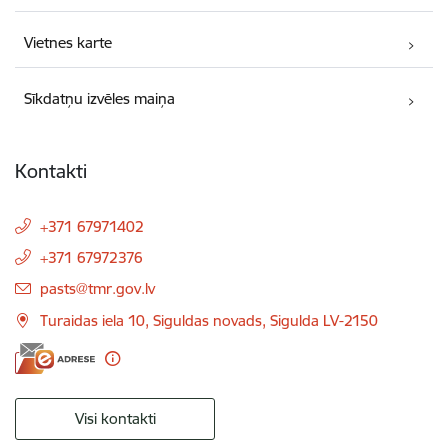
Vietnes karte
Sīkdatņu izvēles maiņa
Kontakti
+371 67971402
+371 67972376
E-pasts:
pasts@tmr.gov.lv
Turaidas iela 10, Siguldas novads, Sigulda LV-2150
Visi kontakti