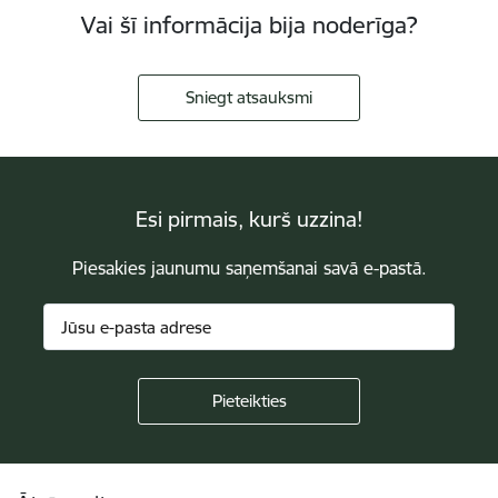
Vai šī informācija bija noderīga?
Sniegt atsauksmi
Esi pirmais, kurš uzzina!
Piesakies jaunumu saņemšanai savā e-pastā.
Kājene