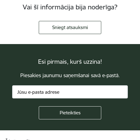
Vai šī informācija bija noderīga?
Sniegt atsauksmi
Esi pirmais, kurš uzzina!
Piesakies jaunumu saņemšanai savā e-pastā.
Kājene