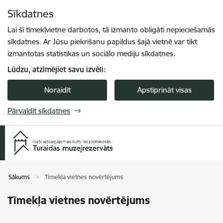
Pāriet uz lapas saturu
Sīkdatnes
Spied
lai meklētu
Enter
Lai šī tīmekļvietne darbotos, tā izmanto obligāti nepieciešamās
sīkdatnes. Ar Jūsu piekrišanu papildus šajā vietnē var tikt
izmantotas statistikas un sociālo mediju sīkdatnes.
Lūdzu, atzīmējiet savu izvēli:
Noraidīt
Apstiprināt visas
Pārvaldīt sīkdatnes
Sākums
Tīmekļa vietnes novērtējums
Tīmekļa vietnes novērtējums