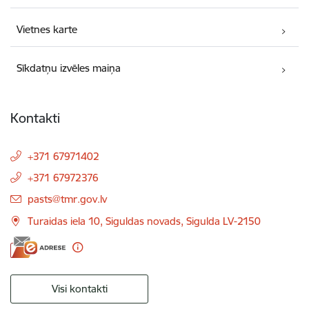
Vietnes karte
Sīkdatņu izvēles maiņa
Kontakti
+371 67971402
+371 67972376
E-pasts:
pasts@tmr.gov.lv
Turaidas iela 10, Siguldas novads, Sigulda LV-2150
Visi kontakti