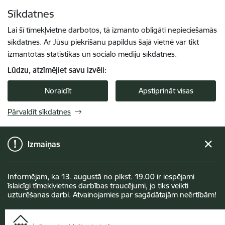
Pāriet uz lapas saturu
Sīkdatnes
Spied
lai meklētu
Enter
Lai šī tīmekļvietne darbotos, tā izmanto obligāti nepieciešamās
sīkdatnes. Ar Jūsu piekrišanu papildus šajā vietnē var tikt
izmantotas statistikas un sociālo mediju sīkdatnes.
Lūdzu, atzīmējiet savu izvēli:
Noraidīt
Apstiprināt visas
Pārvaldīt sīkdatnes
Izmaiņas
Informējam, ka 13. augustā no plkst. 19.00 ir iespējami
īslaicīgi tīmekļvietnes darbības traucējumi, jo tiks veikti
uzturēšanas darbi. Atvainojamies par sagādātajām neērtībām!