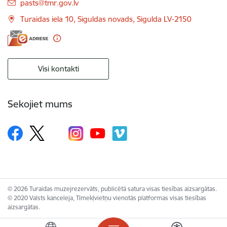
E-pasts:
pasts@tmr.gov.lv
Turaidas iela 10, Siguldas novads, Sigulda LV-2150
Visi kontakti
Sekojiet mums
© 2026 Turaidas muzejrezervāts, publicētā satura visas tiesības aizsargātas.
© 2020 Valsts kanceleja, Tīmekļvietņu vienotās platformas visas tiesības
aizsargātas.