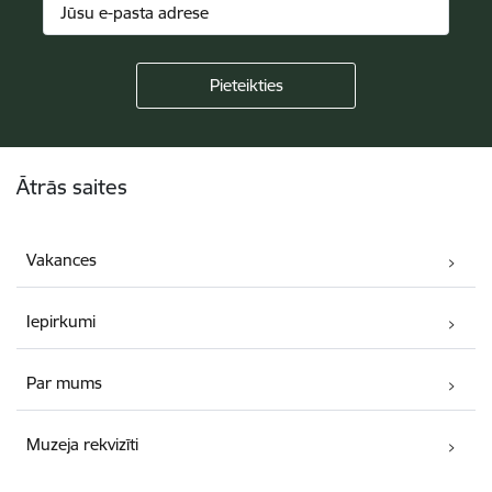
Kājene
Ātrās saites
Vakances
Iepirkumi
Par mums
Muzeja rekvizīti