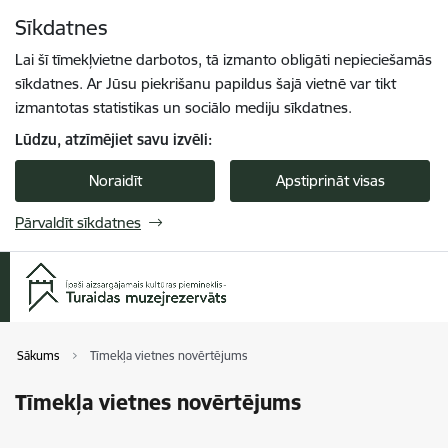
Pāriet uz lapas saturu
Sīkdatnes
Spied
lai meklētu
Enter
Lai šī tīmekļvietne darbotos, tā izmanto obligāti nepieciešamās
sīkdatnes. Ar Jūsu piekrišanu papildus šajā vietnē var tikt
izmantotas statistikas un sociālo mediju sīkdatnes.
Lūdzu, atzīmējiet savu izvēli:
Noraidīt
Apstiprināt visas
Pārvaldīt sīkdatnes
Sākums
Tīmekļa vietnes novērtējums
Tīmekļa vietnes novērtējums