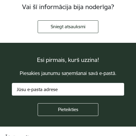
Vai šī informācija bija noderīga?
Sniegt atsauksmi
Esi pirmais, kurš uzzina!
Piesakies jaunumu saņemšanai savā e-pastā.
Kājene