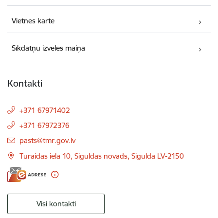
Vietnes karte
Sīkdatņu izvēles maiņa
Kontakti
+371 67971402
+371 67972376
E-pasts:
pasts@tmr.gov.lv
Turaidas iela 10, Siguldas novads, Sigulda LV-2150
Visi kontakti