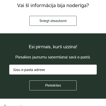
Vai šī informācija bija noderīga?
Sniegt atsauksmi
Esi pirmais, kurš uzzina!
Piesakies jaunumu saņemšanai savā e-pastā.
Kājene