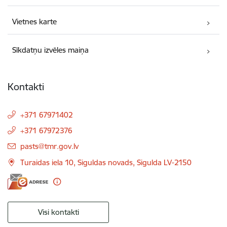
Vietnes karte
Sīkdatņu izvēles maiņa
Kontakti
+371 67971402
+371 67972376
E-pasts:
pasts@tmr.gov.lv
Turaidas iela 10, Siguldas novads, Sigulda LV-2150
Visi kontakti