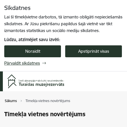
Pāriet uz lapas saturu
Sīkdatnes
Spied
lai meklētu
Enter
Lai šī tīmekļvietne darbotos, tā izmanto obligāti nepieciešamās
sīkdatnes. Ar Jūsu piekrišanu papildus šajā vietnē var tikt
izmantotas statistikas un sociālo mediju sīkdatnes.
Lūdzu, atzīmējiet savu izvēli:
Noraidīt
Apstiprināt visas
Pārvaldīt sīkdatnes
Sākums
Tīmekļa vietnes novērtējums
Tīmekļa vietnes novērtējums