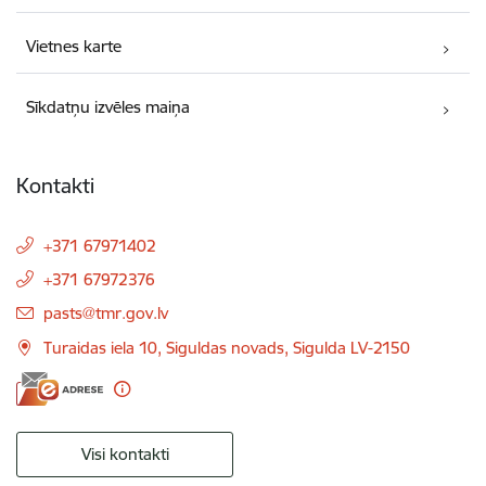
Vietnes karte
Sīkdatņu izvēles maiņa
Kontakti
+371 67971402
+371 67972376
E-pasts:
pasts@tmr.gov.lv
Turaidas iela 10, Siguldas novads, Sigulda LV-2150
Visi kontakti