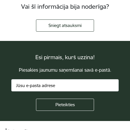
Vai šī informācija bija noderīga?
Sniegt atsauksmi
Esi pirmais, kurš uzzina!
Piesakies jaunumu saņemšanai savā e-pastā.
Kājene