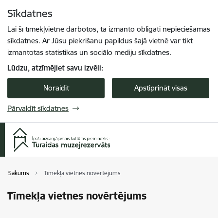
Pāriet uz lapas saturu
Sīkdatnes
Spied
lai meklētu
Enter
Lai šī tīmekļvietne darbotos, tā izmanto obligāti nepieciešamās
sīkdatnes. Ar Jūsu piekrišanu papildus šajā vietnē var tikt
izmantotas statistikas un sociālo mediju sīkdatnes.
Lūdzu, atzīmējiet savu izvēli:
Noraidīt
Apstiprināt visas
Pārvaldīt sīkdatnes
Sākums
Tīmekļa vietnes novērtējums
Tīmekļa vietnes novērtējums