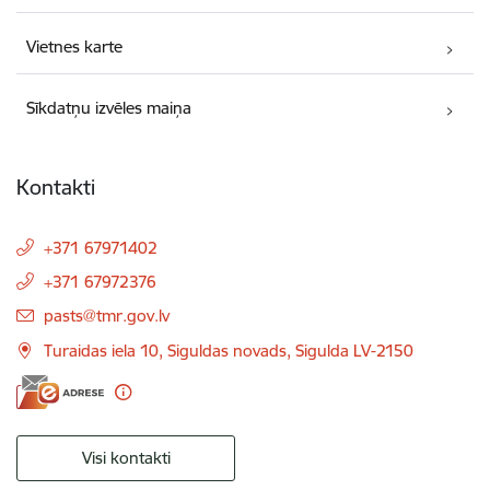
Vietnes karte
Sīkdatņu izvēles maiņa
Kontakti
+371 67971402
+371 67972376
E-pasts:
pasts@tmr.gov.lv
Turaidas iela 10, Siguldas novads, Sigulda LV-2150
Visi kontakti