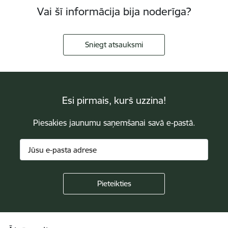
Vai šī informācija bija noderīga?
Sniegt atsauksmi
Esi pirmais, kurš uzzina!
Piesakies jaunumu saņemšanai savā e-pastā.
Kājene