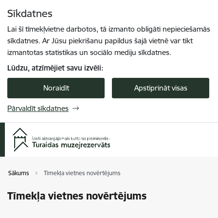
Pāriet uz lapas saturu
Sīkdatnes
Spied
lai meklētu
Enter
Lai šī tīmekļvietne darbotos, tā izmanto obligāti nepieciešamās
sīkdatnes. Ar Jūsu piekrišanu papildus šajā vietnē var tikt
izmantotas statistikas un sociālo mediju sīkdatnes.
Lūdzu, atzīmējiet savu izvēli:
Noraidīt
Apstiprināt visas
Pārvaldīt sīkdatnes
Sākums
Tīmekļa vietnes novērtējums
Tīmekļa vietnes novērtējums