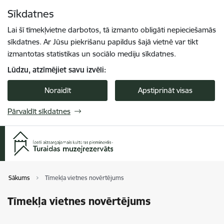
Pāriet uz lapas saturu
Sīkdatnes
Spied
lai meklētu
Enter
Lai šī tīmekļvietne darbotos, tā izmanto obligāti nepieciešamās
sīkdatnes. Ar Jūsu piekrišanu papildus šajā vietnē var tikt
izmantotas statistikas un sociālo mediju sīkdatnes.
Lūdzu, atzīmējiet savu izvēli:
Noraidīt
Apstiprināt visas
Pārvaldīt sīkdatnes
Sākums
Tīmekļa vietnes novērtējums
Tīmekļa vietnes novērtējums