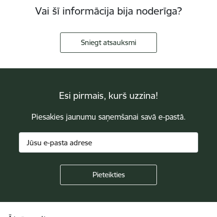
Vai šī informācija bija noderīga?
Sniegt atsauksmi
Esi pirmais, kurš uzzina!
Piesakies jaunumu saņemšanai savā e-pastā.
Kājene