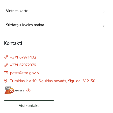
Vietnes karte
Sīkdatņu izvēles maiņa
Kontakti
+371 67971402
+371 67972376
E-pasts:
pasts@tmr.gov.lv
Turaidas iela 10, Siguldas novads, Sigulda LV-2150
Visi kontakti