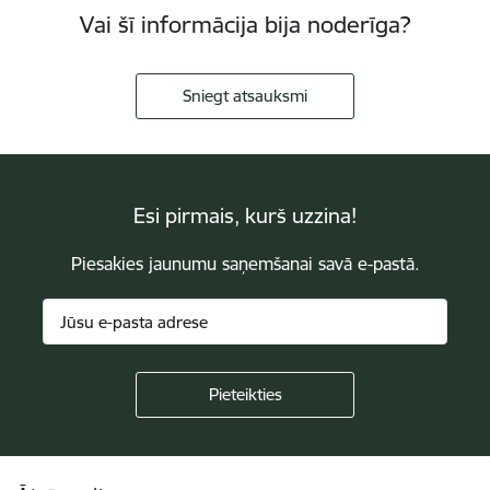
Vai šī informācija bija noderīga?
Sniegt atsauksmi
Esi pirmais, kurš uzzina!
Piesakies jaunumu saņemšanai savā e-pastā.
Kājene