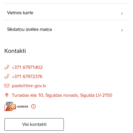
Vietnes karte
Sīkdatņu izvēles maiņa
Kontakti
+371 67971402
+371 67972376
E-pasts:
pasts@tmr.gov.lv
Turaidas iela 10, Siguldas novads, Sigulda LV-2150
Visi kontakti