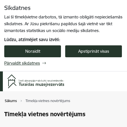
Pāriet uz lapas saturu
Sīkdatnes
Spied
lai meklētu
Enter
Lai šī tīmekļvietne darbotos, tā izmanto obligāti nepieciešamās
sīkdatnes. Ar Jūsu piekrišanu papildus šajā vietnē var tikt
izmantotas statistikas un sociālo mediju sīkdatnes.
Lūdzu, atzīmējiet savu izvēli:
Noraidīt
Apstiprināt visas
Pārvaldīt sīkdatnes
Sākums
Tīmekļa vietnes novērtējums
Tīmekļa vietnes novērtējums