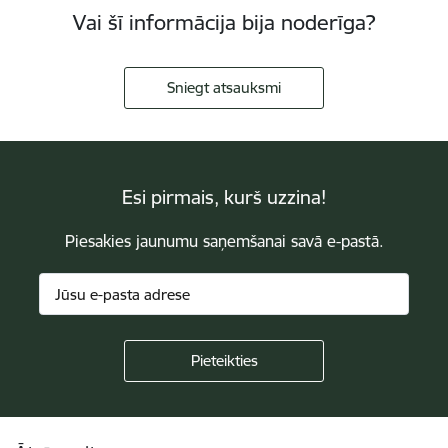
Vai šī informācija bija noderīga?
Sniegt atsauksmi
Esi pirmais, kurš uzzina!
Piesakies jaunumu saņemšanai savā e-pastā.
Kājene