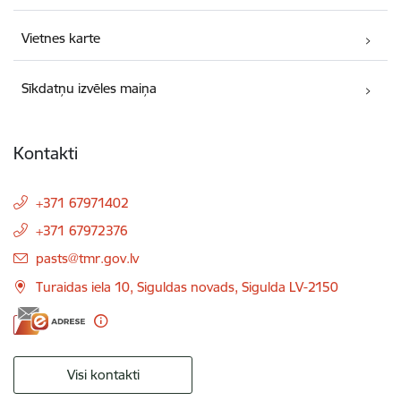
Vietnes karte
Sīkdatņu izvēles maiņa
Kontakti
+371 67971402
+371 67972376
E-pasts:
pasts@tmr.gov.lv
Turaidas iela 10, Siguldas novads, Sigulda LV-2150
Visi kontakti