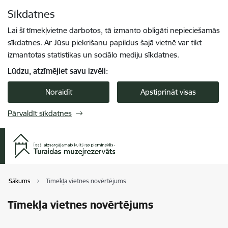
Pāriet uz lapas saturu
Sīkdatnes
Spied
lai meklētu
Enter
Lai šī tīmekļvietne darbotos, tā izmanto obligāti nepieciešamās
sīkdatnes. Ar Jūsu piekrišanu papildus šajā vietnē var tikt
izmantotas statistikas un sociālo mediju sīkdatnes.
Lūdzu, atzīmējiet savu izvēli:
Noraidīt
Apstiprināt visas
Pārvaldīt sīkdatnes
Sākums
Tīmekļa vietnes novērtējums
Tīmekļa vietnes novērtējums