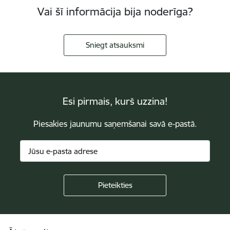
Vai šī informācija bija noderīga?
Sniegt atsauksmi
Esi pirmais, kurš uzzina!
Piesakies jaunumu saņemšanai savā e-pastā.
Kājene