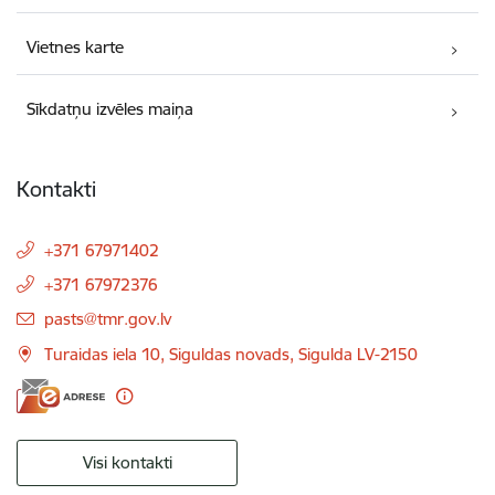
Vietnes karte
Sīkdatņu izvēles maiņa
Kontakti
+371 67971402
+371 67972376
E-pasts:
pasts@tmr.gov.lv
Turaidas iela 10, Siguldas novads, Sigulda LV-2150
Visi kontakti