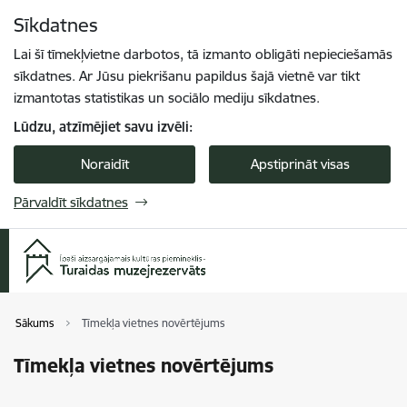
Pāriet uz lapas saturu
Sīkdatnes
Spied
lai meklētu
Enter
Lai šī tīmekļvietne darbotos, tā izmanto obligāti nepieciešamās
sīkdatnes. Ar Jūsu piekrišanu papildus šajā vietnē var tikt
izmantotas statistikas un sociālo mediju sīkdatnes.
Lūdzu, atzīmējiet savu izvēli:
Noraidīt
Apstiprināt visas
Pārvaldīt sīkdatnes
Sākums
Tīmekļa vietnes novērtējums
Tīmekļa vietnes novērtējums