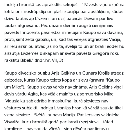
Indriķa hronikā tas aprakstīts sekojoši: “Pāvests viņu uzņēma
ļoti laipni, noskūpstīja un plaši iztaujāja par apstākļiem, kādos
dzīvo tautas ap Līvzemi, un dziļi pateicās Dievam par līvu
tautas atgriešanu. Pēc dažām dienām augsti cienījamais
pāvests Innocents pasniedza minētajam Kaupo savu dāvanu,
proti, simt zelta gabalu, un, kad tas vēlējās atgriezties Vācijā,
ar lielu sirsnību atvadījās no tā, svētīja to un ar brāli Teoderihu
aizsūtīja Līvzemes bīskapam ar svētā pāvesta Gregora roku
rakstītu Bībeli.” (Indr.hr. VII; 3)
Kaupo cilvēcisko būtību Ārijs Geikins un Gunārs Krollis atsedz
epizodēs, kurās Kaupo tēlots kopā ar sievu (gravīra “Kaupo
um Mike”). Kaupo sievas vārds nav zināms. Ārijs Geikins viņai
devis vārdu Agita, kas vēlāk mainīts uz somugrisko Mike.
Viduslaiku sabiedrība ir maskulīna, kurā sievietes nav
vēstures subjekti. Indriķa Livonijas hronikā vārdā saukta tikai
viena sieviete – Svētā Jaunava Marija. Pat Jersikas valdnieka
Visvalža, kuru hronikā godā par karali (
rex
) sieva – tātad
karaliene – nav saukta vārdā – viņa dēvēta par lietuvju