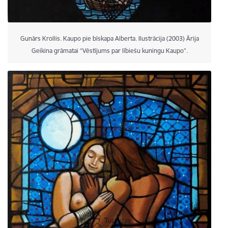
Gunārs Krollis. Kaupo pie bīskapa Alberta. Ilustrācija (2003) Ārija
Geikina grāmatai “Vēstījums par lībiešu kuningu Kaupo”.