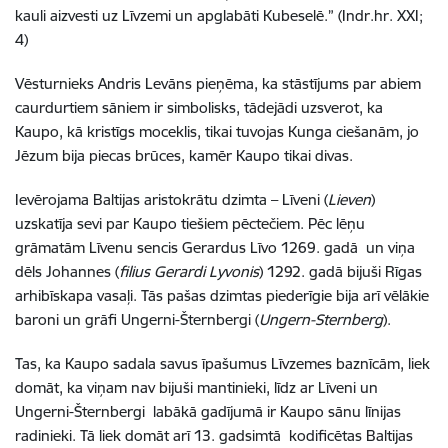
kauli aizvesti uz Līvzemi un apglabāti Kubeselē.” (Indr.hr. XXI;
4)
Vēsturnieks Andris Levāns pieņēma, ka stāstījums par abiem
caurdurtiem sāniem ir simbolisks, tādejādi uzsverot, ka
Kaupo, kā kristīgs moceklis, tikai tuvojas Kunga ciešanām, jo
Jēzum bija piecas brūces, kamēr Kaupo tikai divas.
Ievērojama Baltijas aristokrātu dzimta – Līveni (
Lieven
)
uzskatīja sevi par Kaupo tiešiem pēctečiem. Pēc lēņu
grāmatām Līvenu sencis Gerardus Līvo 1269. gadā un viņa
dēls Johannes (
filius Gerardi Lyvonis
) 1292. gadā bijuši Rīgas
arhibīskapa vasaļi. Tās pašas dzimtas piederīgie bija arī vēlākie
baroni un grāfi Ungerni-Šternbergi (
Ungern-Sternberg
).
Tas, ka Kaupo sadala savus īpašumus Līvzemes baznīcām, liek
domāt, ka viņam nav bijuši mantinieki, līdz ar Līveni un
Ungerni-Šternbergi labākā gadījumā ir Kaupo sānu līnijas
radinieki. Tā liek domāt arī 13. gadsimtā kodificētas Baltijas