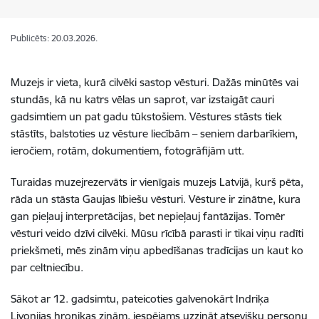
Publicēts: 20.03.2026.
Muzejs ir vieta, kurā cilvēki sastop vēsturi. Dažās minūtēs vai
stundās, kā nu katrs vēlas un saprot, var izstaigāt cauri
gadsimtiem un pat gadu tūkstošiem. Vēstures stāsts tiek
stāstīts, balstoties uz vēsture liecībām – seniem darbarīkiem,
ieročiem, rotām, dokumentiem, fotogrāfijām utt.
Turaidas muzejrezervāts ir vienīgais muzejs Latvijā, kurš pēta,
rāda un stāsta Gaujas lībiešu vēsturi. Vēsture ir zinātne, kura
gan pieļauj interpretācijas, bet nepieļauj fantāzijas. Tomēr
vēsturi veido dzīvi cilvēki. Mūsu rīcībā parasti ir tikai viņu radīti
priekšmeti, mēs zinām viņu apbedīšanas tradīcijas un kaut ko
par celtniecību.
Sākot ar 12. gadsimtu, pateicoties galvenokārt Indriķa
Livonijas hronikas ziņām, iespējams uzzināt atsevišķu personu