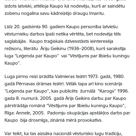
izdots latviski, attēloja Kaupo kā nodevēju, kurš ar saindētu
zobenu nogalina savu kādreizējo draugu Imantu.
Līdz 20. gadsimta 90. gadiem Kaupo personība latviešu
vēsturnieku darbos īpaši netika vērtēta, bet nodevēja tēls
saglabājās. Kaupo traģiskais dzīvesstāsts ieinteresēja
režisoru, literātu Āriju Geikinu (1936–2008), kurš sarakstīja
luga “Leģenda par Kaupo” vai “Vēstījums par lībiešu kuningu
Kaupo”.
Luga pirmo reizi izrādīta Valmieras teātrī 1973. gadā, 1980.
gadā Pērnavas drāmas teātrī. Vēlāk tapa arī kino scenārijs
“Leģenda par Kaupo”, kas publicēts žurnālā “Karogs” 1996.
gada 8. numurā. 2005. gadā Ārijs Geikins darbu par Kaupo
pārstrādāja romānā “Vēstījums par lībiešu kuningu Kaupo”,
Rīga: Annele, 2005. Padomju okupācijas apstākļos darbs par
Kaupo bija drosmīgs, zināmā mērā provokatīvs.
Var teikt, ka tas aizsāka nacionāli vēsturisko lugu tradīciju,