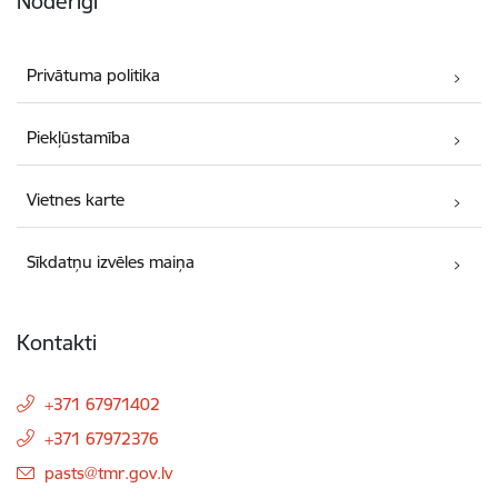
Noderīgi
Privātuma politika
Piekļūstamība
Vietnes karte
Sīkdatņu izvēles maiņa
Kontakti
+371 67971402
+371 67972376
E-pasts:
pasts@tmr.gov.lv