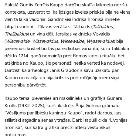
Rakstā Guntis Zemītis Kaupo darbību skatīja laikmeta norišu
kontekstā, uzsverot to, ka līdzīgas izvēles priekšā bija ne viens
vien tā laika vadonis. Gandrīz visi Indriķa hronikā minētie
latgaļu vadoņi – Tālavas vecākais Tālibalds (
Talibaldus,
Thalibaldus
) un viņa dēli, Jersikas valdnieks Visvaldis
(
Wiscewalde, Wissewaldus. Wissewalde, Wyssewaldus
) bija
pieņēmuši kristietību tās pareizticības variantā, kuru Tālibalda
dēli to 1214. gadā nomainīja pret Romas katoļu rituālu, bet
atšķirībā no Kaupo, šie personāži netika vērtēti kā nodevēji.
Jāatzīst, ka arheologs Jānis Graudonis savu uzskatu par
Kaupo nemainīja un bija kritisks pret mēģinājumiem viņa
personību pārvērtēt.
Kaupo tēmai pievērsies arī mākslinieks un grafiķis Gunārs
Krollis (1932–2025), kurš ilustrējis Ārija Geikina grāmatu
“Vēstījums par lībiešu kuningu Kaupo”, radot darbus, kas
stilistiski atgādina senas vitrāžas. Darbi tapuši ciklā “Livonijas
hronika”, kur katra grafika precīzi attēlo vēsturiskus
notikumus.