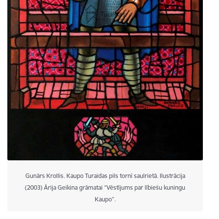
Gunārs Krollis. Kaupo Turaidas pils tornī saulrietā. Ilustrācija
(2003) Ārija Geikina grāmatai “Vēstījums par lībiešu kuningu
Kaupo”.