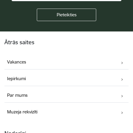
Kājene
Ātrās saites
Vakances
Iepirkumi
Par mums
Muzeja rekvizīti