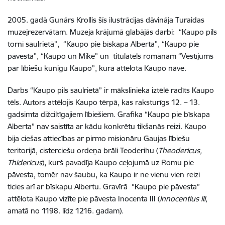
2005. gadā Gunārs Krollis šīs ilustrācijas dāvināja Turaidas
muzejrezervātam. Muzeja krājumā glabājās darbi: “Kaupo pils
tornī saulrietā”, “Kaupo pie bīskapa Alberta”, “Kaupo pie
pāvesta”, “Kaupo un Mike” un titulatēls romānam “Vēstījums
par lībiešu kunigu Kaupo”, kurā attēlota Kaupo nāve.
Darbs “Kaupo pils saulrietā” ir mākslinieka iztēlē radīts Kaupo
tēls. Autors attēlojis Kaupo tērpā, kas raksturīgs 12. – 13.
gadsimta dižciltīgajiem lībiešiem. Grafika “Kaupo pie bīskapa
Alberta” nav saistīta ar kādu konkrētu tikšanās reizi. Kaupo
bija ciešas attiecības ar pirmo misionāru Gaujas lībiešu
teritorijā, cisterciešu ordeņa brāli Teoderihu (
Theodericus,
Thidericus
), kurš pavadīja Kaupo ceļojumā uz Romu pie
pāvesta, tomēr nav šaubu, ka Kaupo ir ne vienu vien reizi
ticies arī ar bīskapu Albertu. Gravīrā “Kaupo pie pāvesta”
attēlota Kaupo vizīte pie pāvesta Inocenta III (
Innocentius III,
amatā no 1198. līdz 1216. gadam).