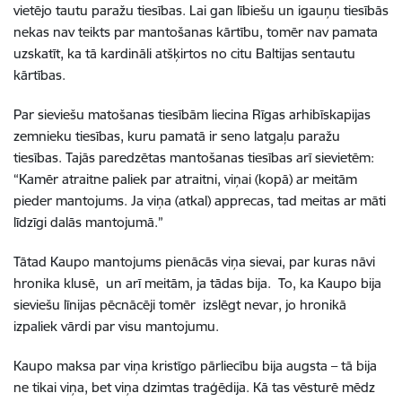
vietējo tautu paražu tiesības. Lai gan lībiešu un igauņu tiesībās
nekas nav teikts par mantošanas kārtību, tomēr nav pamata
uzskatīt, ka tā kardināli atšķirtos no citu Baltijas sentautu
kārtības.
Par sieviešu matošanas tiesībām liecina Rīgas arhibīskapijas
zemnieku tiesības, kuru pamatā ir seno latgaļu paražu
tiesības. Tajās paredzētas mantošanas tiesības arī sievietēm:
“Kamēr atraitne paliek par atraitni, viņai (kopā) ar meitām
pieder mantojums. Ja viņa (atkal) apprecas, tad meitas ar māti
līdzīgi dalās mantojumā.”
Tātad Kaupo mantojums pienācās viņa sievai, par kuras nāvi
hronika klusē, un arī meitām, ja tādas bija. To, ka Kaupo bija
sieviešu līnijas pēcnācēji tomēr izslēgt nevar, jo hronikā
izpaliek vārdi par visu mantojumu.
Kaupo maksa par viņa kristīgo pārliecību bija augsta – tā bija
ne tikai viņa, bet viņa dzimtas traģēdija. Kā tas vēsturē mēdz