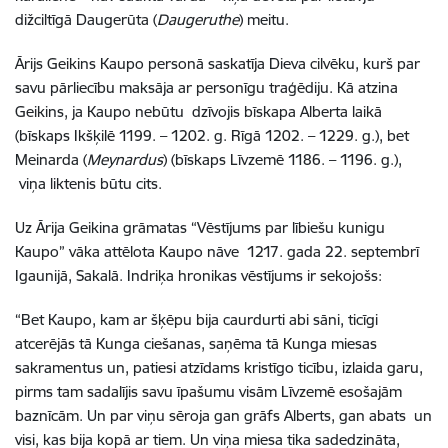
dižciltīgā Daugerūta (
Daugeruthe
) meitu.
Ārijs Geikins Kaupo personā saskatīja Dieva cilvēku, kurš par
savu pārliecību maksāja ar personīgu traģēdiju. Kā atzina
Geikins, ja Kaupo nebūtu dzīvojis bīskapa Alberta laikā
(bīskaps Ikšķilē 1199. – 1202. g. Rīgā 1202. – 1229. g.), bet
Meinarda (
Meynardus
) (bīskaps Līvzemē 1186. – 1196. g.),
viņa liktenis būtu cits.
Uz Ārija Geikina grāmatas “Vēstījums par lībiešu kunigu
Kaupo” vāka attēlota Kaupo nāve 1217. gada 22. septembrī
Igaunijā, Sakalā. Indriķa hronikas vēstījums ir sekojošs:
“Bet Kaupo, kam ar šķēpu bija caurdurti abi sāni, ticīgi
atcerējās tā Kunga ciešanas, saņēma tā Kunga miesas
sakramentus un, patiesi atzīdams kristīgo ticību, izlaida garu,
pirms tam sadalījis savu īpašumu visām Līvzemē esošajām
baznīcām. Un par viņu sēroja gan grāfs Alberts, gan abats un
visi, kas bija kopā ar tiem. Un viņa miesa tika sadedzināta,