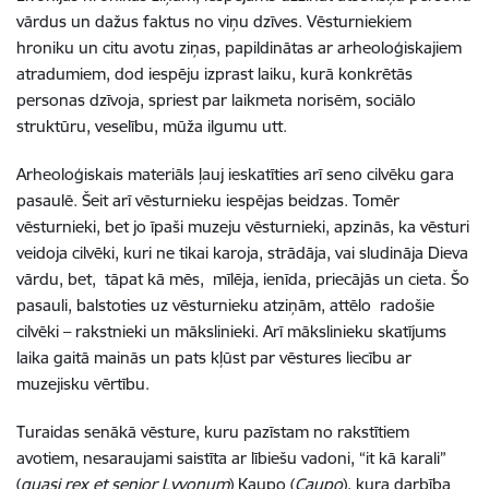
vārdus un dažus faktus no viņu dzīves. Vēsturniekiem
hroniku un citu avotu ziņas, papildinātas ar arheoloģiskajiem
atradumiem, dod iespēju izprast laiku, kurā konkrētās
personas dzīvoja, spriest par laikmeta norisēm, sociālo
struktūru, veselību, mūža ilgumu utt.
Arheoloģiskais materiāls ļauj ieskatīties arī seno cilvēku gara
pasaulē. Šeit arī vēsturnieku iespējas beidzas. Tomēr
vēsturnieki, bet jo īpaši muzeju vēsturnieki, apzinās, ka vēsturi
veidoja cilvēki, kuri ne tikai karoja, strādāja, vai sludināja Dieva
vārdu, bet, tāpat kā mēs, mīlēja, ienīda, priecājās un cieta. Šo
pasauli, balstoties uz vēsturnieku atziņām, attēlo radošie
cilvēki – rakstnieki un mākslinieki. Arī mākslinieku skatījums
laika gaitā mainās un pats kļūst par vēstures liecību ar
muzejisku vērtību.
Turaidas senākā vēsture, kuru pazīstam no rakstītiem
avotiem, nesaraujami saistīta ar lībiešu vadoni, “it kā karali”
(
quasi rex et senior Lyvonum
) Kaupo (
Caupo
), kura darbība