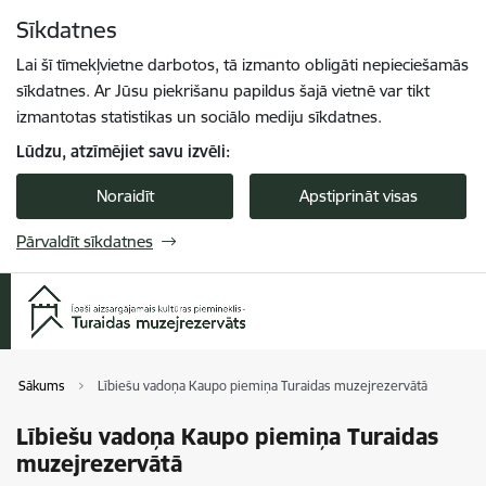
Pāriet uz lapas saturu
Sīkdatnes
Spied
lai meklētu
Enter
Lai šī tīmekļvietne darbotos, tā izmanto obligāti nepieciešamās
sīkdatnes. Ar Jūsu piekrišanu papildus šajā vietnē var tikt
izmantotas statistikas un sociālo mediju sīkdatnes.
Lūdzu, atzīmējiet savu izvēli:
Noraidīt
Apstiprināt visas
Pārvaldīt sīkdatnes
Sākums
Lībiešu vadoņa Kaupo piemiņa Turaidas muzejrezervātā
Lībiešu vadoņa Kaupo piemiņa Turaidas
muzejrezervātā