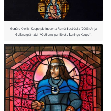
Gunārs Krollis. Kaupo pie Inocenta Romā. Ilustrācija (2003) Ārija
Geikina grāmatai “Vēstījums par lībiešu kuningu Kaupo”.