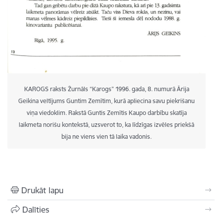
KAROGS raksts Žurnāls “Karogs” 1996. gada, 8. numurā Ārija
Geikina veltījums Guntim Zemītim, kurā apliecina savu piekrišanu
viņa viedoklim. Rakstā Guntis Zemītis Kaupo darbību skatīja
laikmeta norišu kontekstā, uzsverot to, ka līdzīgas izvēles priekšā
bija ne viens vien tā laika vadonis.
Drukāt lapu
Dalīties