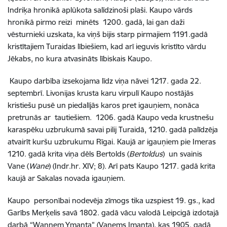
Indriķa hronikā aplūkota salīdzinoši plaši. Kaupo vārds
hronikā pirmo reizi minēts 1200. gadā, lai gan daži
vēsturnieki uzskata, ka viņš bijis starp pirmajiem 1191.gadā
kristītajiem Turaidas lībiešiem, kad arī ieguvis kristīto vārdu
Jēkabs, no kura atvasināts lībiskais Kaupo.
Kaupo darbība izsekojama līdz viņa nāvei 1217. gada 22.
septembrī. Livonijas krusta karu virpulī Kaupo nostājās
kristiešu pusē un piedalījās karos pret igauņiem, nonāca
pretrunās ar tautiešiem. 1206. gadā Kaupo veda krustnešu
karaspēku uzbrukumā savai pilij Turaidā, 1210. gadā palīdzēja
atvairīt kuršu uzbrukumu Rīgai. Kaujā ar igauņiem pie Imeras
1210. gadā krita viņa dēls Bertolds (
Bertoldus
) un svainis
Vane (
Wane
) (Indr.hr. XIV; 8). Arī pats Kaupo 1217. gadā krita
kaujā ar Sakalas novada igauņiem.
Kaupo personībai nodevēja zīmogs tika uzspiest 19. gs., kad
Garībs Merķelis savā 1802. gadā vācu valodā Leipcigā izdotajā
darbā “Wannem Ymanta” (Vanems Imanta), kas 1905. gadā