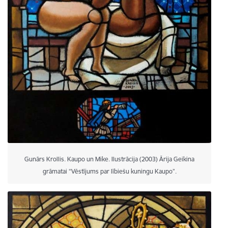
Gunārs Krollis. Kaupo un Mike. Ilustrācija (2003) Ārija Geikina
grāmatai “Vēstījums par lībiešu kuningu Kaupo”.