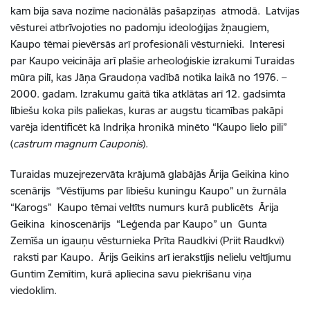
kam bija sava nozīme nacionālās pašapziņas atmodā. Latvijas
vēsturei atbrīvojoties no padomju ideoloģijas žņaugiem,
Kaupo tēmai pievērsās arī profesionāli vēsturnieki. Interesi
par Kaupo veicināja arī plašie arheoloģiskie izrakumi Turaidas
mūra pilī, kas Jāņa Graudoņa vadībā notika laikā no 1976. –
2000. gadam. Izrakumu gaitā tika atklātas arī 12. gadsimta
lībiešu koka pils paliekas, kuras ar augstu ticamības pakāpi
varēja identificēt kā Indriķa hronikā minēto “Kaupo lielo pili”
(
castrum magnum Cauponis
).
Turaidas muzejrezervāta krājumā glabājās Ārija Geikina kino
scenārijs “Vēstījums par lībiešu kuningu Kaupo” un žurnāla
“Karogs” Kaupo tēmai veltīts numurs kurā publicēts Ārija
Geikina kinoscenārijs “Leģenda par Kaupo” un Gunta
Zemīša un igauņu vēsturnieka Prīta Raudkivi (Priit Raudkvi)
raksti par Kaupo. Ārijs Geikins arī ierakstījis nelielu veltījumu
Guntim Zemītim, kurā apliecina savu piekrišanu viņa
viedoklim.