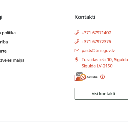
i
Kontakti
 politika
+371 67971402
+371 67972376
mība
E-pasts:
pasts@tmr.gov.lv
arte
Turaidas iela 10, Siguld
izvēles maiņa
Sigulda LV-2150
Visi kontakti