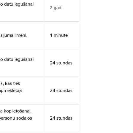
sko datu iegūšanai
2 gadi
sījuma līmeni.
1 minūte
sko datu iegūšanai
24 stundas
s, kas tiek
 apmeklētājs
24 stundas
a koplietošanai,
personu sociālos
24 stundas