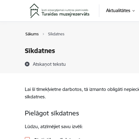
Pāriet uz lapas saturu
Aktualitātes
Sākums
Sīkdatnes
Sīkdatnes
Atskaņot tekstu
Lai šī tīmekļvietne darbotos, tā izmanto obligāti nepiec
sīkdatnes.
Pielāgot sīkdatnes
Lūdzu, atzīmējiet savu izvēli: