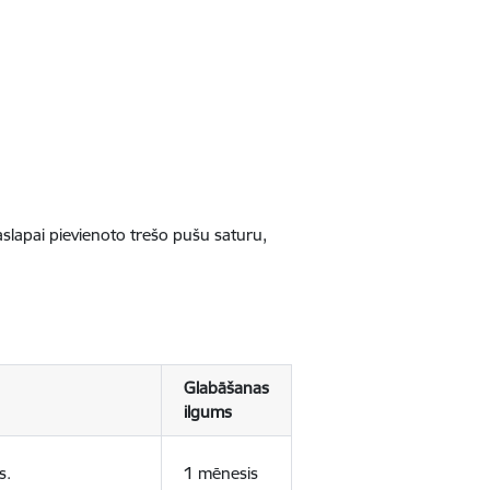
jaslapai pievienoto trešo pušu saturu,
Glabāšanas
ilgums
s.
1 mēnesis