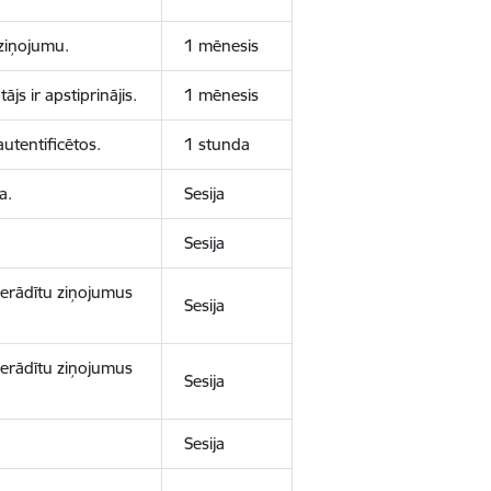
aziņojumu.
1 mēnesis
js ir apstiprinājis.
1 mēnesis
autentificētos.
1 stunda
a.
Sesija
Sesija
 nerādītu ziņojumus
Sesija
 nerādītu ziņojumus
Sesija
Sesija