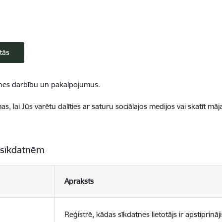
tās
ietnes darbību un pakalpojumus.
, lai Jūs varētu dalīties ar saturu sociālajos medijos vai skatīt mā
 sīkdatnēm
Apraksts
Reģistrē, kādas sīkdatnes lietotājs ir apstiprināji