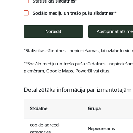
Statistikas sīkdatnes
*
Sociālo mediju un trešo pušu sīkdatnes
**
Noraidīt
Apstiprināt atzīmē
*
Statistikas sīkdatnes - nepieciešamas, lai uzlabotu v
**
Sociālo mediju un trešo pušu sīkdatnes - nepieciešamas
piemēram, Google Maps, PowerBI vai citus.
Detalizētāka informācija par izmantotajām
Sīkdatne
Grupa
cookie-agreed-
Nepieciešams
categories