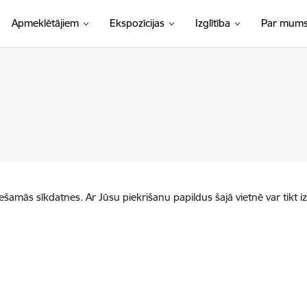
Apmeklētājiem
Ekspozīcijas
Izglītība
Par mum
iešamās sīkdatnes. Ar Jūsu piekrišanu papildus šajā vietnē var tikt i