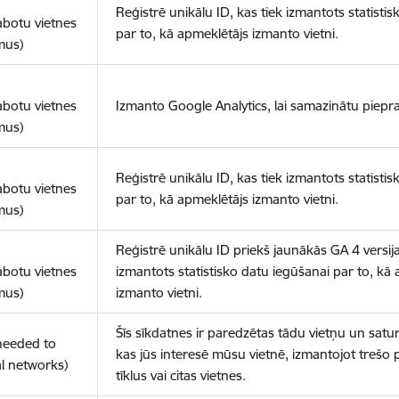
Reģistrē unikālu ID, kas tiek izmantots statisti
abotu vietnes
par to, kā apmeklētājs izmanto vietni.
mus)
abotu vietnes
Izmanto Google Analytics, lai samazinātu piepra
mus)
Reģistrē unikālu ID, kas tiek izmantots statisti
abotu vietnes
par to, kā apmeklētājs izmanto vietni.
mus)
Reģistrē unikālu ID priekš jaunākās GA 4 versija
abotu vietnes
izmantots statistisko datu iegūšanai par to, kā
mus)
izmanto vietni.
Šīs sīkdatnes ir paredzētas tādu vietņu un satur
(needed to
kas jūs interesē mūsu vietnē, izmantojot trešo 
l networks)
tīklus vai citas vietnes.