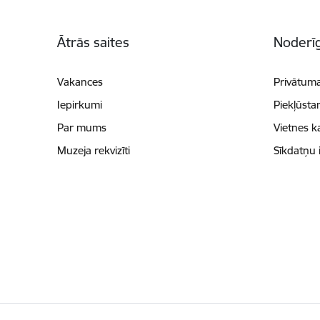
Kājene
Ātrās saites
Noderīg
Vakances
Privātuma
Iepirkumi
Piekļūsta
Par mums
Vietnes k
Muzeja rekvizīti
Sīkdatņu 