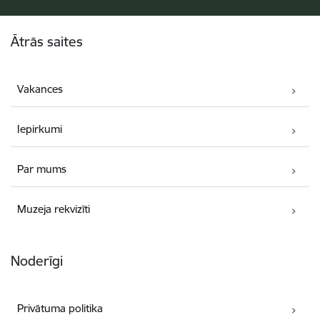
Kājene
Ātrās saites
Vakances
Iepirkumi
Par mums
Muzeja rekvizīti
Noderīgi
Privātuma politika