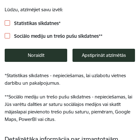
Lūdzu, atzīmējiet savu izvēli:
Statistikas sīkdatnes
*
Sociālo mediju un trešo pušu sīkdatnes
**
Noraidīt
Apstiprināt atzīmētās
*
Statistikas sīkdatnes - nepieciešamas, lai uzlabotu vietnes
darbību un pakalpojumus.
**
Sociālo mediju un trešo pušu sīkdatnes - nepieciešamas, lai
Jūs varētu dalīties ar saturu sociālajos medijos vai skatīt
mājaslapai pievienoto trešo pušu saturu, piemēram, Google
Maps, PowerBI vai citus.
Detalizētāka informācija par izmantotajām