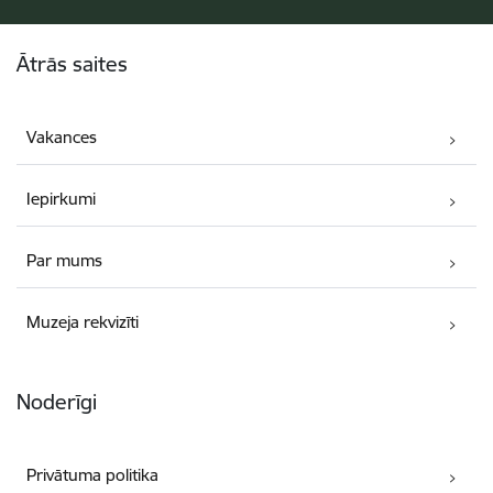
Kājene
Ātrās saites
Vakances
Iepirkumi
Par mums
Muzeja rekvizīti
Noderīgi
Privātuma politika