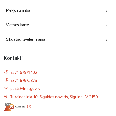
Piekļūstamība
Vietnes karte
Sīkdatņu izvēles maiņa
Kontakti
+371 67971402
+371 67972376
E-pasts:
pasts@tmr.gov.lv
Turaidas iela 10, Siguldas novads, Sigulda LV-2150