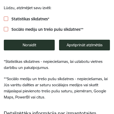
Lūdzu, atzīmējiet savu izvēli:
Statistikas sīkdatnes
*
Sociālo mediju un trešo pušu sīkdatnes
**
Noraidīt
Apstiprināt atzīmētās
*
Statistikas sīkdatnes - nepieciešamas, lai uzlabotu vietnes
darbību un pakalpojumus.
**
Sociālo mediju un trešo pušu sīkdatnes - nepieciešamas, lai
Jūs varētu dalīties ar saturu sociālajos medijos vai skatīt
mājaslapai pievienoto trešo pušu saturu, piemēram, Google
Maps, PowerBI vai citus.
Detalizētāka informācija par izmantotajām