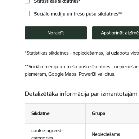
Statistikas sīkdatnes
*
Sociālo mediju un trešo pušu sīkdatnes
**
Noraidīt
Apstiprināt atzīmē
*
Statistikas sīkdatnes - nepieciešamas, lai uzlabotu v
**
Sociālo mediju un trešo pušu sīkdatnes - nepieciešamas
piemēram, Google Maps, PowerBI vai citus.
Detalizētāka informācija par izmantotajām
Sīkdatne
Grupa
cookie-agreed-
Nepieciešams
categories