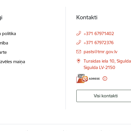
i
Kontakti
 politika
+371 67971402
+371 67972376
mība
E-pasts:
pasts@tmr.gov.lv
arte
Turaidas iela 10, Siguld
izvēles maiņa
Sigulda LV-2150
Visi kontakti