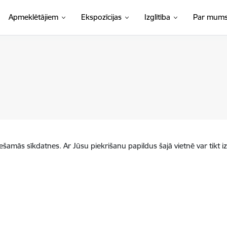
Apmeklētājiem
Ekspozīcijas
Izglītība
Par mum
iešamās sīkdatnes. Ar Jūsu piekrišanu papildus šajā vietnē var tikt i