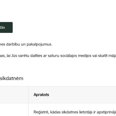
tās
ietnes darbību un pakalpojumus.
, lai Jūs varētu dalīties ar saturu sociālajos medijos vai skatīt mā
 sīkdatnēm
Apraksts
Reģistrē, kādas sīkdatnes lietotājs ir apstiprināji