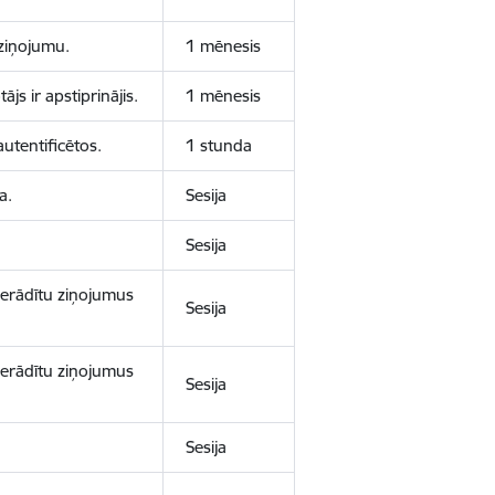
aziņojumu.
1 mēnesis
js ir apstiprinājis.
1 mēnesis
autentificētos.
1 stunda
a.
Sesija
Sesija
 nerādītu ziņojumus
Sesija
 nerādītu ziņojumus
Sesija
Sesija