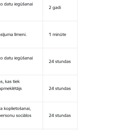
sko datu iegūšanai
2 gadi
sījuma līmeni.
1 minūte
sko datu iegūšanai
24 stundas
s, kas tiek
 apmeklētājs
24 stundas
a koplietošanai,
personu sociālos
24 stundas