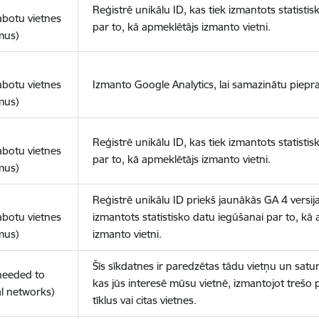
Reģistrē unikālu ID, kas tiek izmantots statisti
abotu vietnes
par to, kā apmeklētājs izmanto vietni.
mus)
abotu vietnes
Izmanto Google Analytics, lai samazinātu piepra
mus)
Reģistrē unikālu ID, kas tiek izmantots statisti
abotu vietnes
par to, kā apmeklētājs izmanto vietni.
mus)
Reģistrē unikālu ID priekš jaunākās GA 4 versija
abotu vietnes
izmantots statistisko datu iegūšanai par to, kā
mus)
izmanto vietni.
Šīs sīkdatnes ir paredzētas tādu vietņu un satur
(needed to
kas jūs interesē mūsu vietnē, izmantojot trešo 
l networks)
tīklus vai citas vietnes.