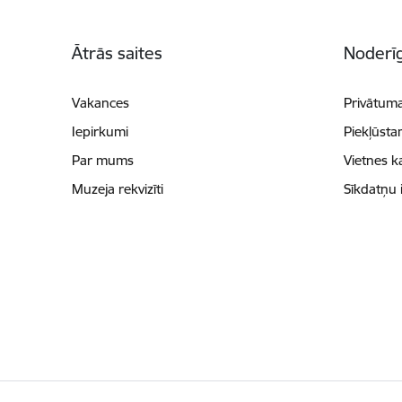
Kājene
Ātrās saites
Noderīg
Vakances
Privātuma
Iepirkumi
Piekļūsta
Par mums
Vietnes k
Muzeja rekvizīti
Sīkdatņu 