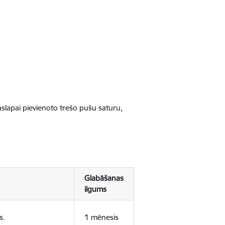
jaslapai pievienoto trešo pušu saturu,
Glabāšanas
ilgums
s.
1 mēnesis