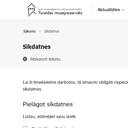
Pāriet uz lapas saturu
Aktualitātes
Sākums
Sīkdatnes
Sīkdatnes
Atskaņot tekstu
Lai šī tīmekļvietne darbotos, tā izmanto obligāti nepiec
sīkdatnes.
Pielāgot sīkdatnes
Lūdzu, atzīmējiet savu izvēli: