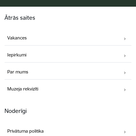
Kājene
Ātrās saites
Vakances
Iepirkumi
Par mums
Muzeja rekvizīti
Noderīgi
Privātuma politika