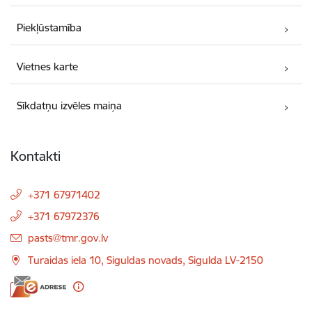
Piekļūstamība
Vietnes karte
Sīkdatņu izvēles maiņa
Kontakti
+371 67971402
+371 67972376
E-pasts:
pasts@tmr.gov.lv
Turaidas iela 10, Siguldas novads, Sigulda LV-2150