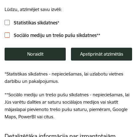
Lūdzu, atzīmējiet savu izvēli:
Statistikas sīkdatnes
*
Sociālo mediju un trešo pušu sīkdatnes
**
Noraidīt
Apstiprināt atzīmētās
*
Statistikas sīkdatnes - nepieciešamas, lai uzlabotu vietnes
darbību un pakalpojumus.
**
Sociālo mediju un trešo pušu sīkdatnes - nepieciešamas, lai
Jūs varētu dalīties ar saturu sociālajos medijos vai skatīt
mājaslapai pievienoto trešo pušu saturu, piemēram, Google
Maps, PowerBI vai citus.
Detalizētāka informācija par izmantotajām