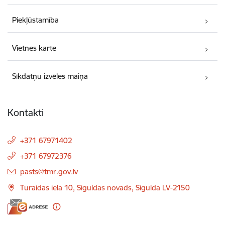
Piekļūstamība
Vietnes karte
Sīkdatņu izvēles maiņa
Kontakti
+371 67971402
+371 67972376
E-pasts:
pasts@tmr.gov.lv
Turaidas iela 10, Siguldas novads, Sigulda LV-2150