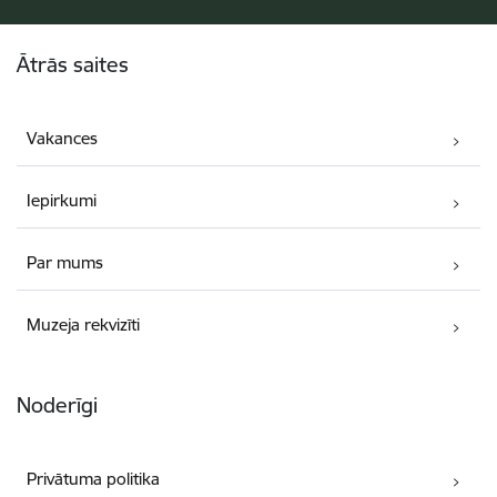
Kājene
Ātrās saites
Vakances
Iepirkumi
Par mums
Muzeja rekvizīti
Noderīgi
Privātuma politika