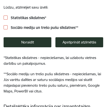
Lūdzu, atzīmējiet savu izvēli:
Statistikas sīkdatnes
*
Sociālo mediju un trešo pušu sīkdatnes
**
Noraidīt
Apstiprināt atzīmētās
*
Statistikas sīkdatnes - nepieciešamas, lai uzlabotu vietnes
darbību un pakalpojumus.
**
Sociālo mediju un trešo pušu sīkdatnes - nepieciešamas, lai
Jūs varētu dalīties ar saturu sociālajos medijos vai skatīt
mājaslapai pievienoto trešo pušu saturu, piemēram, Google
Maps, PowerBI vai citus.
Detalizētāka informācija par izmantotajām