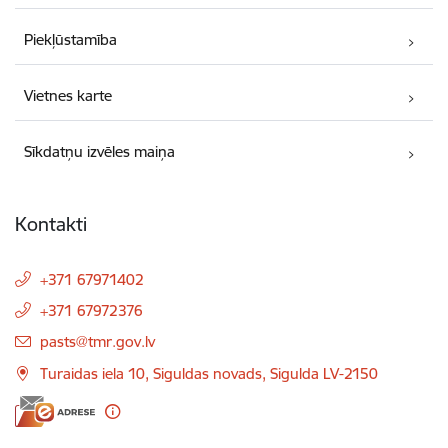
Piekļūstamība
Vietnes karte
Sīkdatņu izvēles maiņa
Kontakti
+371 67971402
+371 67972376
E-pasts:
pasts@tmr.gov.lv
Turaidas iela 10, Siguldas novads, Sigulda LV-2150