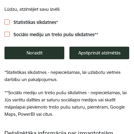
Lūdzu, atzīmējiet savu izvēli:
Statistikas sīkdatnes
*
Sociālo mediju un trešo pušu sīkdatnes
**
Noraidīt
Apstiprināt atzīmētās
*
Statistikas sīkdatnes - nepieciešamas, lai uzlabotu vietnes
darbību un pakalpojumus.
**
Sociālo mediju un trešo pušu sīkdatnes - nepieciešamas, lai
Jūs varētu dalīties ar saturu sociālajos medijos vai skatīt
mājaslapai pievienoto trešo pušu saturu, piemēram, Google
Maps, PowerBI vai citus.
Detalizētāka informācija par izmantotajām