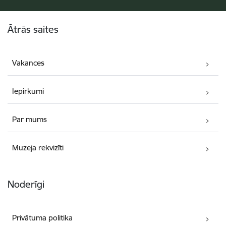
Kājene
Ātrās saites
Vakances
Iepirkumi
Par mums
Muzeja rekvizīti
Noderīgi
Privātuma politika