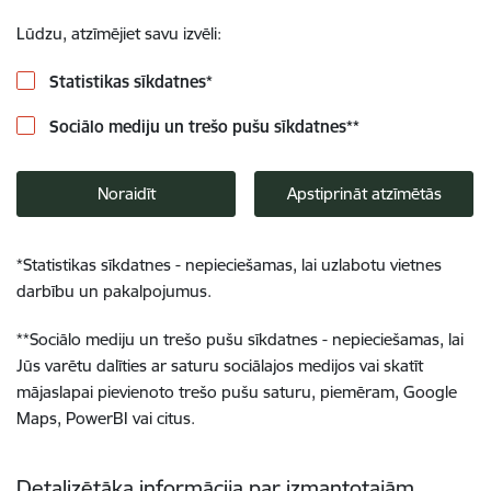
Lūdzu, atzīmējiet savu izvēli:
Statistikas sīkdatnes
*
Sociālo mediju un trešo pušu sīkdatnes
**
Noraidīt
Apstiprināt atzīmētās
*
Statistikas sīkdatnes - nepieciešamas, lai uzlabotu vietnes
darbību un pakalpojumus.
**
Sociālo mediju un trešo pušu sīkdatnes - nepieciešamas, lai
Jūs varētu dalīties ar saturu sociālajos medijos vai skatīt
mājaslapai pievienoto trešo pušu saturu, piemēram, Google
Maps, PowerBI vai citus.
Detalizētāka informācija par izmantotajām