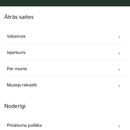
Kājene
Ātrās saites
Vakances
Iepirkumi
Par mums
Muzeja rekvizīti
Noderīgi
Privātuma politika