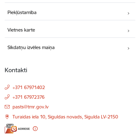
Piekļūstamība
Vietnes karte
Sīkdatņu izvēles maiņa
Kontakti
+371 67971402
+371 67972376
E-pasts:
pasts@tmr.gov.lv
Turaidas iela 10, Siguldas novads, Sigulda LV-2150