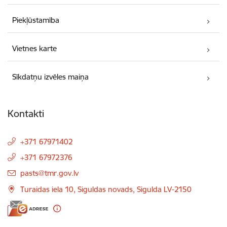
Piekļūstamība
Vietnes karte
Sīkdatņu izvēles maiņa
Kontakti
+371 67971402
+371 67972376
E-pasts:
pasts@tmr.gov.lv
Turaidas iela 10, Siguldas novads, Sigulda LV-2150