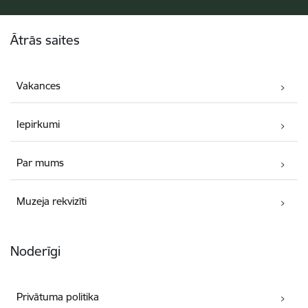
Kājene
Ātrās saites
Vakances
Iepirkumi
Par mums
Muzeja rekvizīti
Noderīgi
Privātuma politika