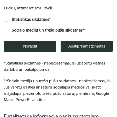
Lūdzu, atzīmējiet savu izvēli:
Statistikas sīkdatnes
*
Sociālo mediju un trešo pušu sīkdatnes
**
Noraidīt
Apstiprināt atzīmētās
*
Statistikas sīkdatnes - nepieciešamas, lai uzlabotu vietnes
darbību un pakalpojumus.
**
Sociālo mediju un trešo pušu sīkdatnes - nepieciešamas, lai
Jūs varētu dalīties ar saturu sociālajos medijos vai skatīt
mājaslapai pievienoto trešo pušu saturu, piemēram, Google
Maps, PowerBI vai citus.
Detalizētāka informācija par izmantotajām