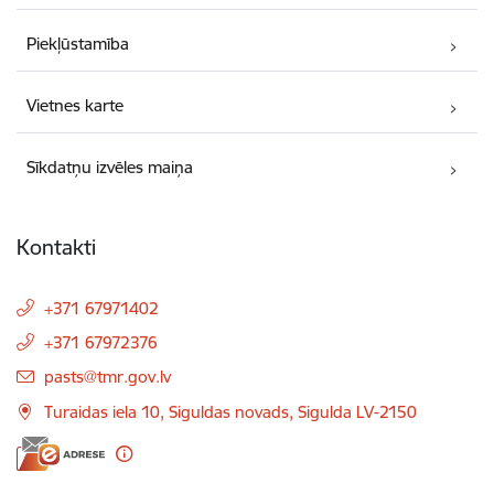
Piekļūstamība
Vietnes karte
Sīkdatņu izvēles maiņa
Kontakti
+371 67971402
+371 67972376
E-pasts:
pasts@tmr.gov.lv
Turaidas iela 10, Siguldas novads, Sigulda LV-2150