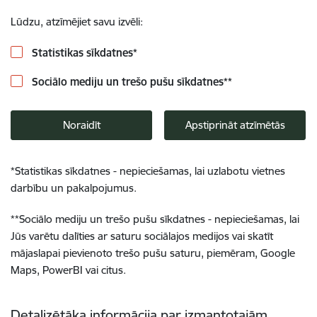
Lūdzu, atzīmējiet savu izvēli:
Statistikas sīkdatnes
*
Sociālo mediju un trešo pušu sīkdatnes
**
Noraidīt
Apstiprināt atzīmētās
*
Statistikas sīkdatnes - nepieciešamas, lai uzlabotu vietnes
darbību un pakalpojumus.
**
Sociālo mediju un trešo pušu sīkdatnes - nepieciešamas, lai
Jūs varētu dalīties ar saturu sociālajos medijos vai skatīt
mājaslapai pievienoto trešo pušu saturu, piemēram, Google
Maps, PowerBI vai citus.
Detalizētāka informācija par izmantotajām