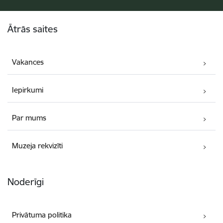
Kājene
Ātrās saites
Vakances
Iepirkumi
Par mums
Muzeja rekvizīti
Noderīgi
Privātuma politika