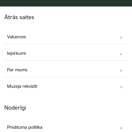
Kājene
Ātrās saites
Vakances
Iepirkumi
Par mums
Muzeja rekvizīti
Noderīgi
Privātuma politika