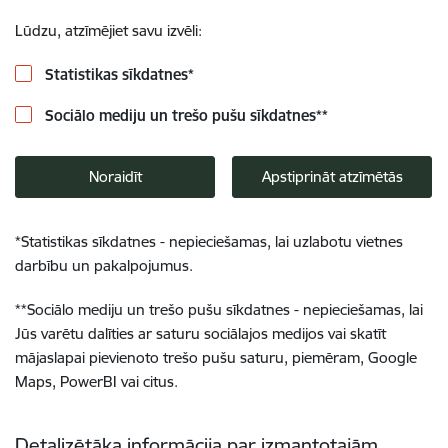
Lūdzu, atzīmējiet savu izvēli:
Statistikas sīkdatnes
*
Sociālo mediju un trešo pušu sīkdatnes
**
Noraidīt
Apstiprināt atzīmētās
*
Statistikas sīkdatnes - nepieciešamas, lai uzlabotu vietnes
darbību un pakalpojumus.
**
Sociālo mediju un trešo pušu sīkdatnes - nepieciešamas, lai
Jūs varētu dalīties ar saturu sociālajos medijos vai skatīt
mājaslapai pievienoto trešo pušu saturu, piemēram, Google
Maps, PowerBI vai citus.
Detalizētāka informācija par izmantotajām