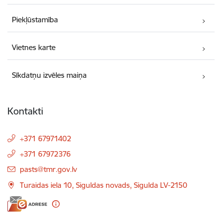
Piekļūstamība
Vietnes karte
Sīkdatņu izvēles maiņa
Kontakti
+371 67971402
+371 67972376
E-pasts:
pasts@tmr.gov.lv
Turaidas iela 10, Siguldas novads, Sigulda LV-2150