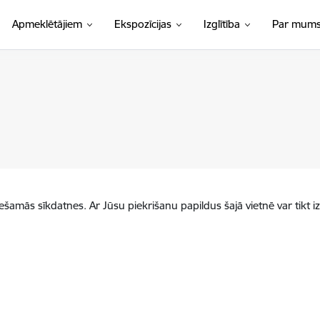
Apmeklētājiem
Ekspozīcijas
Izglītība
Par mum
iešamās sīkdatnes. Ar Jūsu piekrišanu papildus šajā vietnē var tikt i