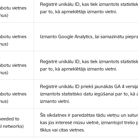
Reģistrē unikālu ID, kas tiek izmantots statisti
abotu vietnes
par to, kā apmeklētājs izmanto vietni.
mus)
abotu vietnes
Izmanto Google Analytics, lai samazinātu piepra
mus)
Reģistrē unikālu ID, kas tiek izmantots statisti
abotu vietnes
par to, kā apmeklētājs izmanto vietni.
mus)
Reģistrē unikālu ID priekš jaunākās GA 4 versija
abotu vietnes
izmantots statistisko datu iegūšanai par to, kā
mus)
izmanto vietni.
Šīs sīkdatnes ir paredzētas tādu vietņu un satur
(needed to
kas jūs interesē mūsu vietnē, izmantojot trešo 
l networks)
tīklus vai citas vietnes.