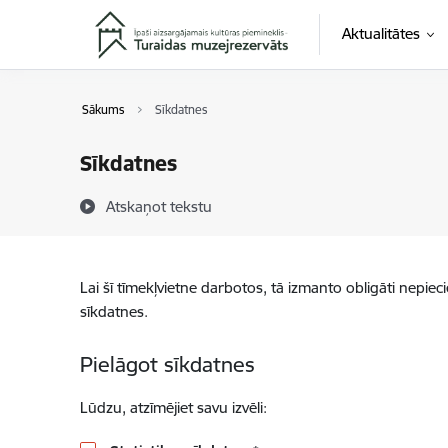
Pāriet uz lapas saturu
Aktualitātes
Sākums
Sīkdatnes
Sīkdatnes
Atskaņot tekstu
Lai šī tīmekļvietne darbotos, tā izmanto obligāti nepiec
sīkdatnes.
Pielāgot sīkdatnes
Lūdzu, atzīmējiet savu izvēli: