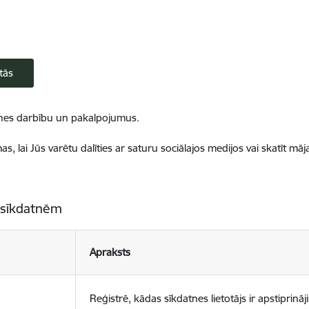
tās
ietnes darbību un pakalpojumus.
, lai Jūs varētu dalīties ar saturu sociālajos medijos vai skatīt mā
 sīkdatnēm
Apraksts
Reģistrē, kādas sīkdatnes lietotājs ir apstiprināji