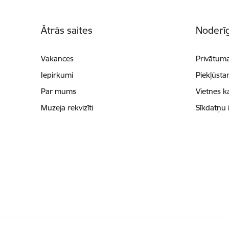
Kājene
Ātrās saites
Noderīg
Vakances
Privātuma
Iepirkumi
Piekļūsta
Par mums
Vietnes k
Muzeja rekvizīti
Sīkdatņu 