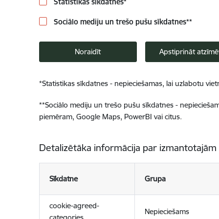
Statistikas sīkdatnes
*
Sociālo mediju un trešo pušu sīkdatnes
**
Noraidīt
Apstiprināt atzīmē
*
Statistikas sīkdatnes - nepieciešamas, lai uzlabotu v
**
Sociālo mediju un trešo pušu sīkdatnes - nepieciešamas
piemēram, Google Maps, PowerBI vai citus.
Detalizētāka informācija par izmantotajām
Sīkdatne
Grupa
cookie-agreed-
Nepieciešams
categories