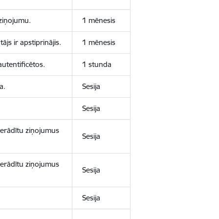
aziņojumu.
1 mēnesis
js ir apstiprinājis.
1 mēnesis
autentificētos.
1 stunda
a.
Sesija
Sesija
 nerādītu ziņojumus
Sesija
 nerādītu ziņojumus
Sesija
Sesija