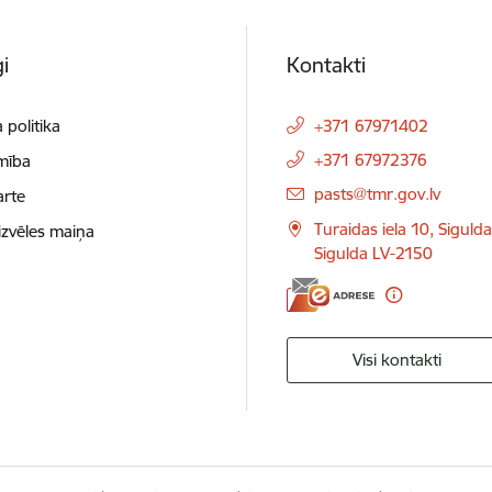
i
Kontakti
 politika
+371 67971402
+371 67972376
mība
E-pasts:
pasts@tmr.gov.lv
arte
Turaidas iela 10, Siguld
izvēles maiņa
Sigulda LV-2150
Visi kontakti