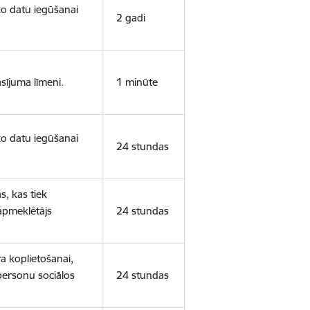
sko datu iegūšanai
2 gadi
sījuma līmeni.
1 minūte
sko datu iegūšanai
24 stundas
s, kas tiek
 apmeklētājs
24 stundas
a koplietošanai,
personu sociālos
24 stundas