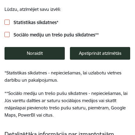
Lūdzu, atzīmējiet savu izvēli:
Statistikas sīkdatnes
*
Sociālo mediju un trešo pušu sīkdatnes
**
Noraidīt
Apstiprināt atzīmētās
*
Statistikas sīkdatnes - nepieciešamas, lai uzlabotu vietnes
darbību un pakalpojumus.
**
Sociālo mediju un trešo pušu sīkdatnes - nepieciešamas, lai
Jūs varētu dalīties ar saturu sociālajos medijos vai skatīt
mājaslapai pievienoto trešo pušu saturu, piemēram, Google
Maps, PowerBI vai citus.
Detalizētāka informācija par izmantotajām