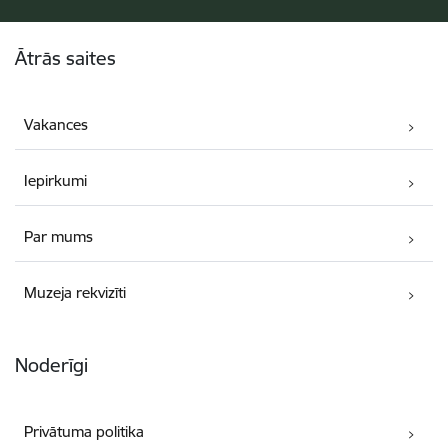
Kājene
Ātrās saites
Vakances
Iepirkumi
Par mums
Muzeja rekvizīti
Noderīgi
Privātuma politika