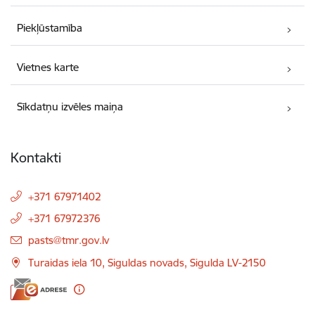
Piekļūstamība
Vietnes karte
Sīkdatņu izvēles maiņa
Kontakti
+371 67971402
+371 67972376
E-pasts:
pasts@tmr.gov.lv
Turaidas iela 10, Siguldas novads, Sigulda LV-2150