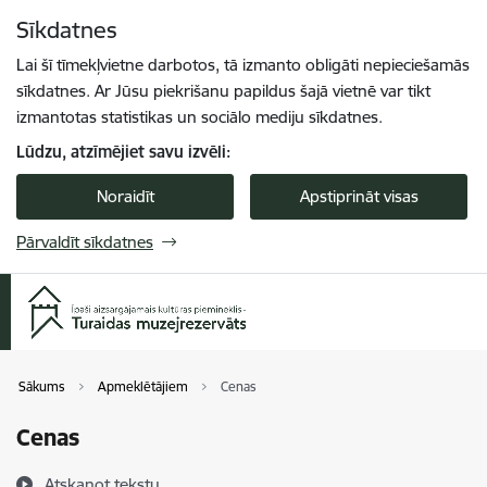
Pāriet uz lapas saturu
Sīkdatnes
Spied
lai meklētu
Enter
Lai šī tīmekļvietne darbotos, tā izmanto obligāti nepieciešamās
sīkdatnes. Ar Jūsu piekrišanu papildus šajā vietnē var tikt
izmantotas statistikas un sociālo mediju sīkdatnes.
Lūdzu, atzīmējiet savu izvēli:
Noraidīt
Apstiprināt visas
Pārvaldīt sīkdatnes
Sākums
Apmeklētājiem
Cenas
Cenas
Atskaņot tekstu