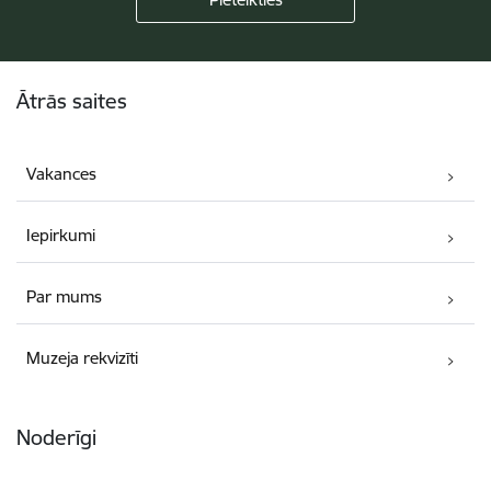
Kājene
Ātrās saites
Vakances
Iepirkumi
Par mums
Muzeja rekvizīti
Noderīgi