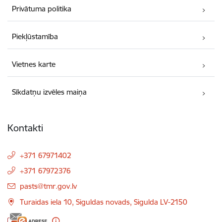
Privātuma politika
Piekļūstamība
Vietnes karte
Sīkdatņu izvēles maiņa
Kontakti
+371 67971402
+371 67972376
E-pasts:
pasts@tmr.gov.lv
Turaidas iela 10, Siguldas novads, Sigulda LV-2150