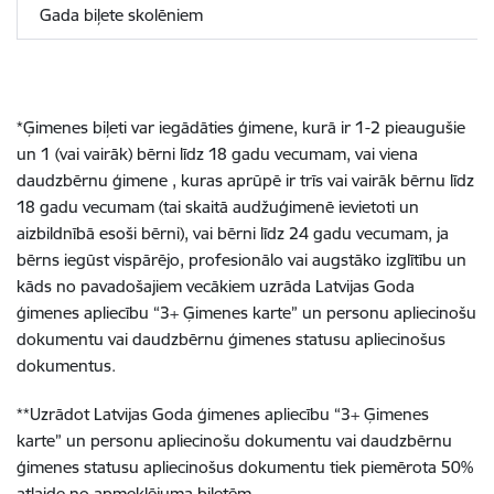
Gada biļete skolēniem
*Ģimenes biļeti var iegādāties ģimene, kurā ir 1-2 pieaugušie
un 1 (vai vairāk) bērni līdz 18 gadu vecumam, vai viena
daudzbērnu ģimene , kuras aprūpē ir trīs vai vairāk bērnu līdz
18 gadu vecumam (tai skaitā audžuģimenē ievietoti un
aizbildnībā esoši bērni), vai bērni līdz 24 gadu vecumam, ja
bērns iegūst vispārējo, profesionālo vai augstāko izglītību un
kāds no pavadošajiem vecākiem uzrāda Latvijas Goda
ģimenes apliecību “3+ Ģimenes karte” un personu apliecinošu
dokumentu vai daudzbērnu ģimenes statusu apliecinošus
dokumentus.
**Uzrādot Latvijas Goda ģimenes apliecību “3+ Ģimenes
karte” un personu apliecinošu dokumentu vai daudzbērnu
ģimenes statusu apliecinošus dokumentu tiek piemērota 50%
atlaide no apmeklējuma biļetēm.