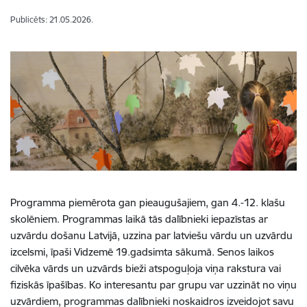
Publicēts: 21.05.2026.
Programma piemērota gan pieaugušajiem, gan 4.-12. klašu
skolēniem. Programmas laikā tās dalībnieki iepazīstas ar
uzvārdu došanu Latvijā, uzzina par latviešu vārdu un uzvārdu
izcelsmi, īpaši Vidzemē 19.gadsimta sākumā. Senos laikos
cilvēka vārds un uzvārds bieži atspoguļoja viņa rakstura vai
fiziskās īpašības. Ko interesantu par grupu var uzzināt no viņu
uzvārdiem, programmas dalībnieki noskaidros izveidojot savu