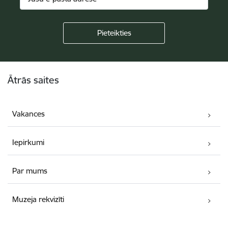
Kājene
Ātrās saites
Vakances
Iepirkumi
Par mums
Muzeja rekvizīti