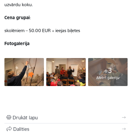
uzvārdu koku.
Cena grupai
:
skolēniem – 50.00 EUR + ieejas biļetes
Fotogalerija
+3
Atvērt galeriju
Drukāt lapu
Dalīties