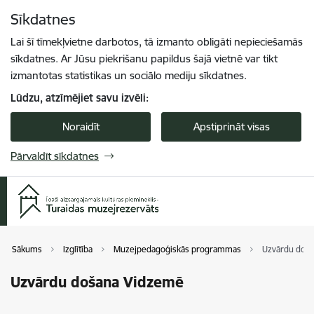
Pāriet uz lapas saturu
Sīkdatnes
Spied
lai meklētu
Enter
Lai šī tīmekļvietne darbotos, tā izmanto obligāti nepieciešamās
sīkdatnes. Ar Jūsu piekrišanu papildus šajā vietnē var tikt
izmantotas statistikas un sociālo mediju sīkdatnes.
Lūdzu, atzīmējiet savu izvēli:
Noraidīt
Apstiprināt visas
Pārvaldīt sīkdatnes
Sākums
Izglītība
Muzejpedagoģiskās programmas
Uzvārdu doš
Uzvārdu došana Vidzemē