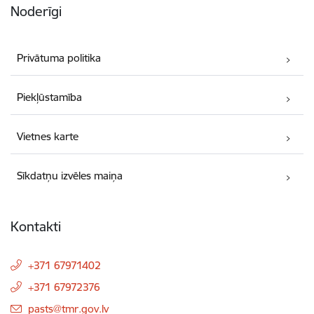
Noderīgi
Privātuma politika
Piekļūstamība
Vietnes karte
Sīkdatņu izvēles maiņa
Kontakti
+371 67971402
+371 67972376
E-pasts:
pasts@tmr.gov.lv