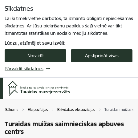
Pāriet uz lapas saturu
Sīkdatnes
Spied
lai meklētu
Enter
Lai šī tīmekļvietne darbotos, tā izmanto obligāti nepieciešamās
sīkdatnes. Ar Jūsu piekrišanu papildus šajā vietnē var tikt
izmantotas statistikas un sociālo mediju sīkdatnes.
Lūdzu, atzīmējiet savu izvēli:
Noraidīt
Apstiprināt visas
Pārvaldīt sīkdatnes
Sākums
Ekspozīcijas
Brīvdabas ekspozīcijas
Turaidas muižas sa
Turaidas muižas saimnieciskās apbūves
centrs