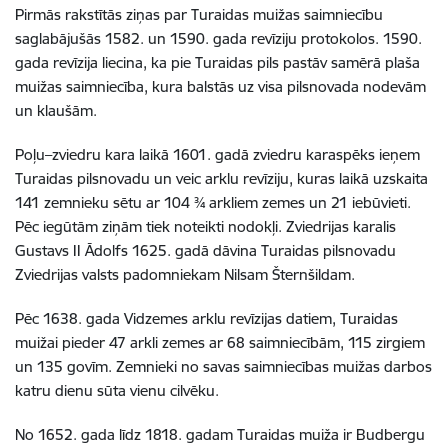
Pirmās rakstītās ziņas par Turaidas muižas saimniecību
saglabājušās 1582. un 1590. gada revīziju protokolos. 1590.
gada revīzija liecina, ka pie Turaidas pils pastāv samērā plaša
muižas saimniecība, kura balstās uz visa pilsnovada nodevām
un klaušām.
Poļu–zviedru kara laikā 1601. gadā zviedru karaspēks ieņem
Turaidas pilsnovadu un veic arklu revīziju, kuras laikā uzskaita
141 zemnieku sētu ar 104 ¾ arkliem zemes un 21 iebūvieti.
Pēc iegūtām ziņām tiek noteikti nodokļi. Zviedrijas karalis
Gustavs II Ādolfs 1625. gadā dāvina Turaidas pilsnovadu
Zviedrijas valsts padomniekam Nilsam Šternšildam.
Pēc 1638. gada Vidzemes arklu revīzijas datiem, Turaidas
muižai pieder 47 arkli zemes ar 68 saimniecībām, 115 zirgiem
un 135 govīm. Zemnieki no savas saimniecības muižas darbos
katru dienu sūta vienu cilvēku.
No 1652. gada līdz 1818. gadam Turaidas muiža ir Budbergu