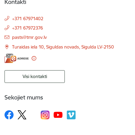
Kontakti
+371 67971402
+371 67972376
E-pasts:
pasts@tmr.gov.lv
Turaidas iela 10, Siguldas novads, Sigulda LV-2150
Visi kontakti
Sekojiet mums