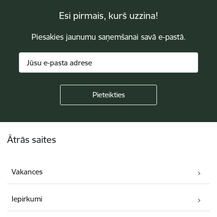
Esi pirmais, kurš uzzina!
Piesakies jaunumu saņemšanai savā e-pastā.
Kājene
Ātrās saites
Vakances
Iepirkumi