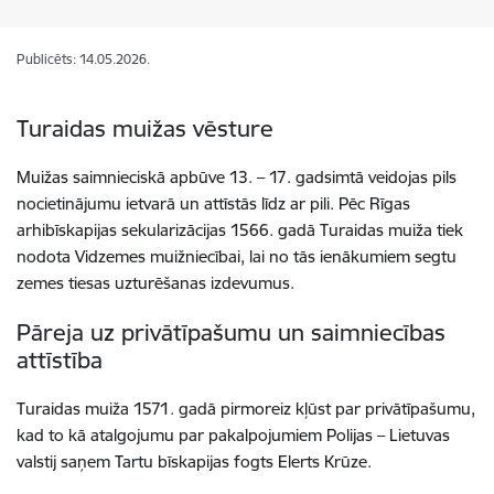
Publicēts: 14.05.2026.
Turaidas muižas vēsture
Muižas saimnieciskā apbūve 13. – 17. gadsimtā veidojas pils
nocietinājumu ietvarā un attīstās līdz ar pili. Pēc Rīgas
arhibīskapijas sekularizācijas 1566. gadā Turaidas muiža tiek
nodota Vidzemes muižniecībai, lai no tās ienākumiem segtu
zemes tiesas uzturēšanas izdevumus.
Pāreja uz privātīpašumu un saimniecības
attīstība
Turaidas muiža 1571. gadā pirmoreiz kļūst par privātīpašumu,
kad to kā atalgojumu par pakalpojumiem Polijas – Lietuvas
valstij saņem Tartu bīskapijas fogts Elerts Krūze.