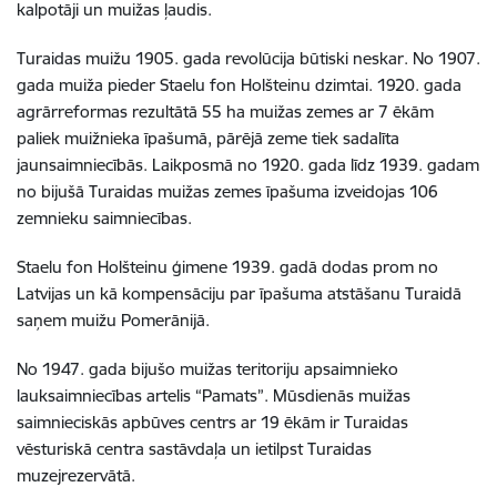
kalpotāji un muižas ļaudis.
Turaidas muižu 1905. gada revolūcija būtiski neskar. No 1907.
gada muiža pieder Staelu fon Holšteinu dzimtai. 1920. gada
agrārreformas rezultātā 55 ha muižas zemes ar 7 ēkām
paliek muižnieka īpašumā, pārējā zeme tiek sadalīta
jaunsaimniecībās. Laikposmā no 1920. gada līdz 1939. gadam
no bijušā Turaidas muižas zemes īpašuma izveidojas 106
zemnieku saimniecības.
Staelu fon Holšteinu ģimene 1939. gadā dodas prom no
Latvijas un kā kompensāciju par īpašuma atstāšanu Turaidā
saņem muižu Pomerānijā.
No 1947. gada bijušo muižas teritoriju apsaimnieko
lauksaimniecības artelis “Pamats”. Mūsdienās muižas
saimnieciskās apbūves centrs ar 19 ēkām ir Turaidas
vēsturiskā centra sastāvdaļa un ietilpst Turaidas
muzejrezervātā.