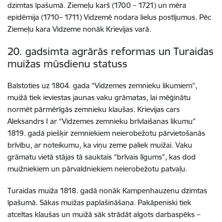
dzimtas īpašumā. Ziemeļu karš (1700 – 1721) un mēra
epidēmija (1710– 1711) Vidzemē nodara lielus postījumus. Pēc
Ziemeļu kara Vidzeme nonāk Krievijas varā.
20. gadsimta agrārās reformas un Turaidas
muižas mūsdienu statuss
Balstoties uz 1804. gada “Vidzemes zemnieku likumiem”,
muižā tiek ieviestas jaunas vaku grāmatas, lai mēģinātu
normēt pārmērīgās zemnieku klaušas. Krievijas cars
Aleksandrs I ar “Vidzemes zemnieku brīvlaišanas likumu”
1819. gadā piešķir zemniekiem neierobežotu pārvietošanās
brīvību, ar noteikumu, ka viņu zeme paliek muižai. Vaku
grāmatu vietā stājas tā sauktais “brīvais līgums”, kas dod
muižniekiem un pārvaldniekiem neierobežotu patvaļu.
Turaidas muiža 1818. gadā nonāk Kampenhauzenu dzimtas
īpašumā. Sākas muižas paplašināšana. Pakāpeniski tiek
atceltas klaušas un muižā sāk strādāt algots darbaspēks –