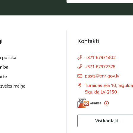
i
Kontakti
 politika
+371 67971402
+371 67972376
mība
E-pasts:
pasts@tmr.gov.lv
arte
Turaidas iela 10, Siguld
izvēles maiņa
Sigulda LV-2150
Visi kontakti