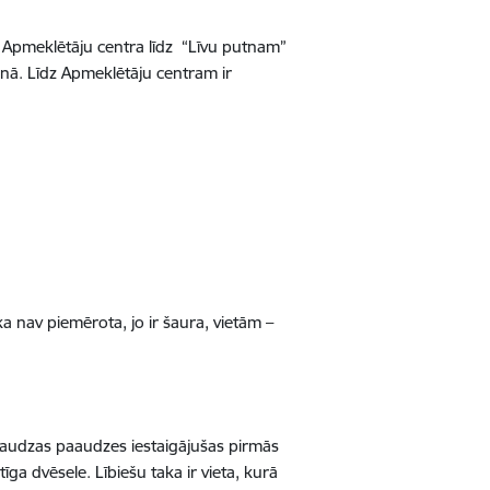
 Apmeklētāju centra līdz “Līvu putnam”
nā. Līdz Apmeklētāju centram ir
a nav piemērota, jo ir šaura, vietām –
 daudzas paaudzes iestaigājušas pirmās
īga dvēsele. Lībiešu taka ir vieta, kurā