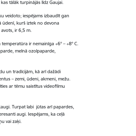
kas tālāk turpinājās līdz Gaujai.
ēku veidoto; iespējams izbaudīt gan
ā ūdenī, kurš iztek no devona
avots, ir 6,5 m.
 tā temperatūra ir nemainīga +6° – +8° C.
paparde, melnā ozolpaparde,
odu un tradīcijām, kā arī dažādi
mentus – zemi, ūdeni, akmeni, mežu.
tīties ar tēmu saistītus videofilmu
okaugi. Turpat labi jūtas arī papardes,
resanti augi. Iespējams, ka ceļā
ņu vai zaķi.