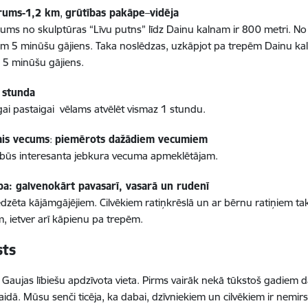
rums-1,2 km
,
grūtības pakāpe
–
vidēja
ums no skulptūras “Līvu putns” līdz Dainu kalnam ir 800 metri. No
m 5 minūšu gājiens. Taka noslēdzas, uzkāpjot pa trepēm Dainu kal
5 minūšu gājiens.
 stunda
gai pastaigai vēlams atvēlēt vismaz 1 stundu.
ais vecums
:
piemērots dažādiem vecumiem
 būs interesanta jebkura vecuma apmeklētājam.
ba: galvenokārt pavasarī, vasarā un rudenī
dzēta kājāmgājējiem. Cilvēkiem ratiņkrēslā un ar bērnu ratiņiem tak
, ietver arī kāpienu pa trepēm.
sts
r Gaujas lībiešu apdzīvota vieta. Pirms vairāk nekā tūkstoš gadiem
aidā. Mūsu senči ticēja, ka dabai, dzīvniekiem un cilvēkiem ir nemirst