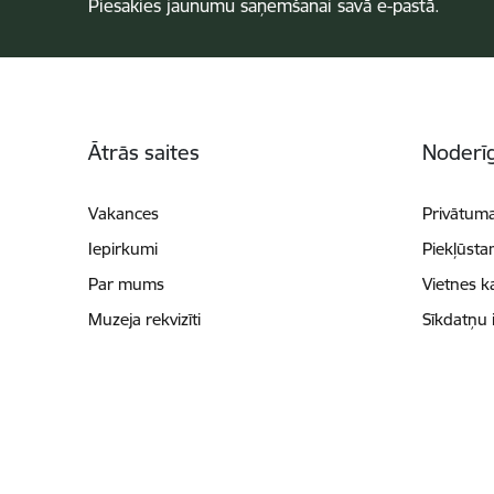
Piesakies jaunumu saņemšanai savā e-pastā.
Kājene
Ātrās saites
Noderīg
Vakances
Privātuma
Iepirkumi
Piekļūsta
Par mums
Vietnes k
Muzeja rekvizīti
Sīkdatņu 