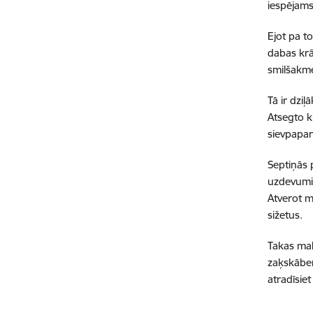
iespējams 
Ejot pa t
dabas krā
smilšakme
Tā ir dziļ
Atsegto k
sievpapar
Septiņās p
uzdevumi,
Atverot mo
sižetus.
Takas malā
zaķskāben
atradīsiet