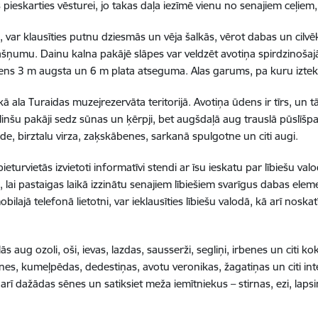
pieskarties vēsturei, jo takas daļa iezīmē vienu no senajiem ceļiem, 
o, var klausīties putnu dziesmās un vēja šalkās, vērot dabas un cilv
šņumu. Dainu kalna pakājē slāpes var veldzēt avotiņa spirdzinošaj
ns 3 m augsta un 6 m plata atseguma. Alas garums, pa kuru iztek 
ākā ala Turaidas muzejrezervāta teritorijā. Avotiņa ūdens ir tīrs, un
linšu pakāji sedz sūnas un ķērpji, bet augšdaļā aug trauslā pūslīš
de, birztalu virza, zaķskābenes, sarkanā spulgotne un citi augi.
ieturvietās izvietoti informatīvi stendi ar īsu ieskatu par lībiešu val
 lai pastaigas laikā izzinātu senajiem lībiešiem svarīgus dabas ele
bilajā telefonā lietotni, var ieklausīties lībiešu valodā, kā arī noska
s aug ozoli, oši, ievas, lazdas, sausserži, segliņi, irbenes un citi k
es, kumeļpēdas, dedestiņas, avotu veronikas, žagatiņas un citi inte
 arī dažādas sēnes un satiksiet meža iemītniekus – stirnas, ezi, lapsi