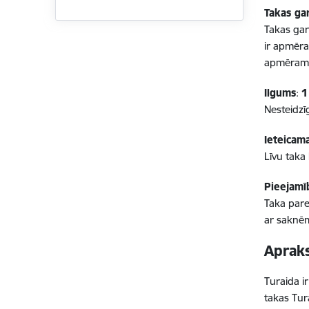
Takas ga
Takas gar
ir apmēra
apmēram 
Ilgums
:
1
Nesteidzī
Ieteicam
Līvu taka
Pieejamī
Taka pare
ar saknēm
Aprak
Turaida i
takas Tur