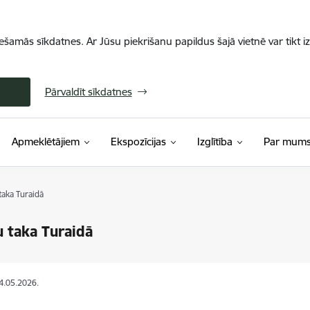
iešamās sīkdatnes. Ar Jūsu piekrišanu papildus šajā vietnē var tikt i
Pārvaldīt sīkdatnes
Apmeklētājiem
Ekspozīcijas
Izglītība
Par mum
taka Turaidā
u taka Turaidā
14.05.2026.