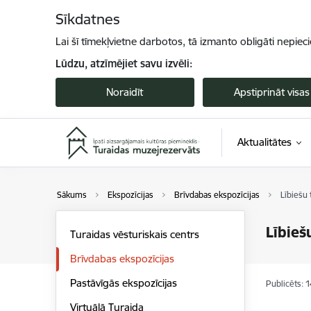
Pāriet uz lapas saturu
Sīkdatnes
Lai šī tīmekļvietne darbotos, tā izmanto obligāti nepiec
Lūdzu, atzīmējiet savu izvēli:
Noraidīt
Apstiprināt visas
Aktualitātes
Sākums
Ekspozīcijas
Brīvdabas ekspozīcijas
Lībiešu 
Lībieš
Turaidas vēsturiskais centrs
Brīvdabas ekspozīcijas
Pastāvīgās ekspozīcijas
Publicēts: 
Virtuālā Turaida