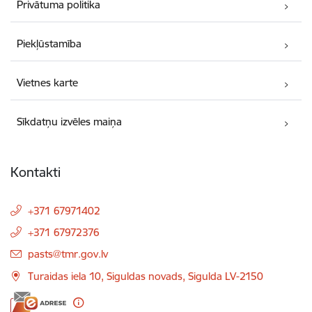
Privātuma politika
Piekļūstamība
Vietnes karte
Sīkdatņu izvēles maiņa
Kontakti
+371 67971402
+371 67972376
E-pasts:
pasts@tmr.gov.lv
Turaidas iela 10, Siguldas novads, Sigulda LV-2150