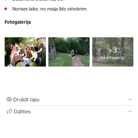
Norises laiks: no maija līdz oktobrim.
Fotogalerija
+3
Atvērt galeriju
Drukāt lapu
Dalīties