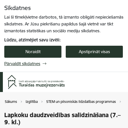
Pāriet uz lapas saturu
Sīkdatnes
Spied
lai meklētu
Enter
Lai šī tīmekļvietne darbotos, tā izmanto obligāti nepieciešamās
sīkdatnes. Ar Jūsu piekrišanu papildus šajā vietnē var tikt
izmantotas statistikas un sociālo mediju sīkdatnes.
Lūdzu, atzīmējiet savu izvēli:
Noraidīt
Apstiprināt visas
Pārvaldīt sīkdatnes
Sākums
Izglītība
STEM un pilsoniskās līdzdalības programmas
La
Lapkoku daudzveidības salīdzināšana (7.–
9. kl.)