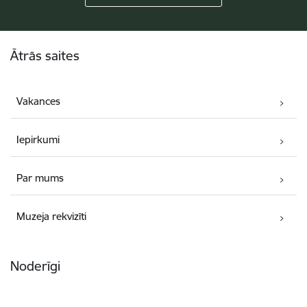
Kājene
Ātrās saites
Vakances
Iepirkumi
Par mums
Muzeja rekvizīti
Noderīgi