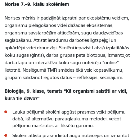
Norise 7.–9. klašu skolēniem
Norises mērķis ir padziļināt izpratni par ekosistēmu veidiem,
organismu pielāgošanos videi dažādās ekosistēmās,
organismu savstarpējām attiecībām, sugu daudzveidības
saglabāšanu. Attīstīt ieradumu darboties ilgtspējīgi un
apkārtējai videi draudzīgi. Skolēni iepazīst Latvijā izplatītākās
koku sugas (ģintis), darba grupās pēta biotopus, izmantojot
darba lapu un interaktīvu koku sugu noteicēju “online”
lietotnē. Noslēgumā TMR smēdes ēkā veic kopsavilkumu,
grupām salīdzinot iegūtos datus – refleksijas, secinājumi.
Bioloģija, 9. klase, temats “Kā organismi saistīti ar vidi,
kurā tie dzīvo?”
Lauka pētījumā skolēni apgūst prasmes veikt pētījumu
dabā, kā alternatīvu parauglaukuma metodei, veicot
pētījumu maršrutos ar fiksētu garumu.
Skolēni attīsta prasmi lietot augu noteicējus un izmantot