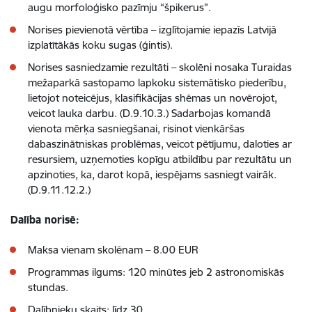
augu morfoloģisko pazīmju “špikerus”.
Norises pievienotā vērtība – izglītojamie iepazīs Latvijā
izplatītākās koku sugas (ģintis).
Norises sasniedzamie rezultāti – skolēni nosaka Turaidas
mežaparkā sastopamo lapkoku sistemātisko piederību,
lietojot noteicējus, klasifikācijas shēmas un novērojot,
veicot lauka darbu. (D.9.10.3.) Sadarbojas komandā
vienota mērķa sasniegšanai, risinot vienkāršas
dabaszinātniskas problēmas, veicot pētījumu, daloties ar
resursiem, uzņemoties kopīgu atbildību par rezultātu un
apzinoties, ka, darot kopā, iespējams sasniegt vairāk.
(D.9.11.12.2.)
Dalība norisē:
Maksa vienam skolēnam – 8.00 EUR
Programmas ilgums: 120 minūtes jeb 2 astronomiskās
stundas.
Dalībnieku skaits: līdz 30.