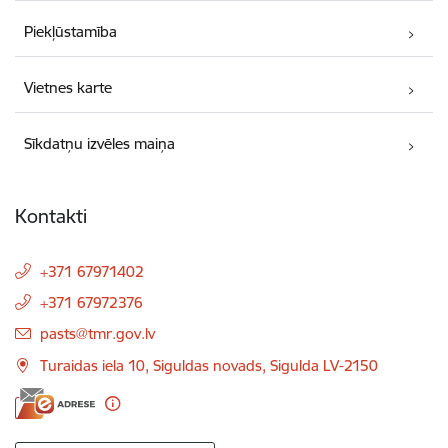
Piekļūstamība
Vietnes karte
Sīkdatņu izvēles maiņa
Kontakti
+371 67971402
+371 67972376
E-pasts:
pasts@tmr.gov.lv
Turaidas iela 10, Siguldas novads, Sigulda LV-2150