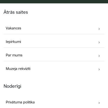
Kājene
Ātrās saites
Vakances
Iepirkumi
Par mums
Muzeja rekvizīti
Noderīgi
Privātuma politika