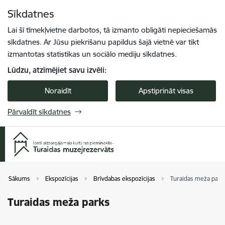
Pāriet uz lapas saturu
Sīkdatnes
Spied
lai meklētu
Enter
Lai šī tīmekļvietne darbotos, tā izmanto obligāti nepieciešamās
sīkdatnes. Ar Jūsu piekrišanu papildus šajā vietnē var tikt
izmantotas statistikas un sociālo mediju sīkdatnes.
Lūdzu, atzīmējiet savu izvēli:
Noraidīt
Apstiprināt visas
Pārvaldīt sīkdatnes
Sākums
Ekspozīcijas
Brīvdabas ekspozīcijas
Turaidas meža park
Turaidas meža parks