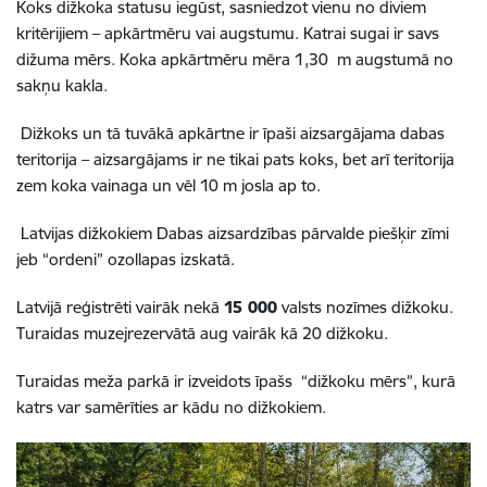
Koks dižkoka statusu iegūst, sasniedzot vienu no diviem
kritērijiem – apkārtmēru vai augstumu. Katrai sugai ir savs
dižuma mērs. Koka apkārtmēru mēra 1,30 m augstumā no
sakņu kakla.
Dižkoks un tā tuvākā apkārtne ir īpaši aizsargājama dabas
teritorija – aizsargājams ir ne tikai pats koks, bet arī teritorija
zem koka vainaga un vēl 10 m josla ap to.
Latvijas dižkokiem Dabas aizsardzības pārvalde piešķir zīmi
jeb “ordeni” ozollapas izskatā.
Latvijā reģistrēti vairāk nekā
15 000
valsts nozīmes dižkoku.
Turaidas muzejrezervātā aug vairāk kā 20 dižkoku.
Turaidas meža parkā ir izveidots īpašs “dižkoku mērs”, kurā
katrs var samērīties ar kādu no dižkokiem.