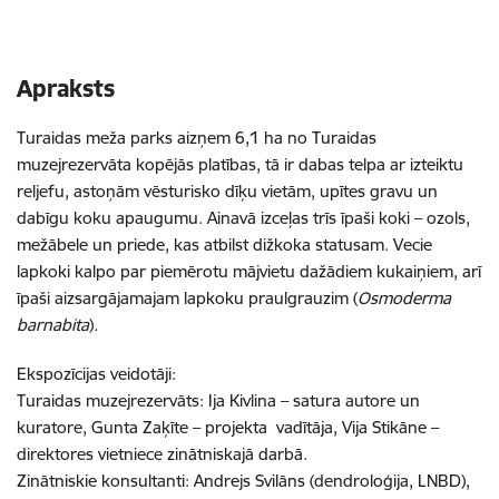
Apraksts
Turaidas meža parks aizņem 6,1 ha no Turaidas
muzejrezervāta kopējās platības, tā ir dabas telpa ar izteiktu
reljefu, astoņām vēsturisko dīķu vietām, upītes gravu un
dabīgu koku apaugumu. Ainavā izceļas trīs īpaši koki – ozols,
mežābele un priede, kas atbilst dižkoka statusam. Vecie
lapkoki kalpo par piemērotu mājvietu dažādiem kukaiņiem, arī
īpaši aizsargājamajam lapkoku praulgrauzim (
Osmoderma
barnabita
)
.
Ekspozīcijas veidotāji:
Turaidas muzejrezervāts: Ija Kivlina – satura autore un
kuratore, Gunta Zaķīte – projekta vadītāja, Vija Stikāne –
direktores vietniece zinātniskajā darbā.
Zinātniskie konsultanti: Andrejs Svilāns (dendroloģija, LNBD),