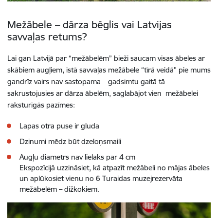
Mežābele – dārza bēglis vai Latvijas
savvaļas retums?
Lai gan Latvijā par “mežābelēm” bieži saucam visas ābeles ar
skābiem augļiem, īstā savvaļas mežābele “tīrā veidā” pie mums
gandrīz vairs nav sastopama – gadsimtu gaitā tā
sakrustojusies ar dārza ābelēm, saglabājot vien mežābelei
raksturīgās pazīmes:
Lapas otra puse ir gluda
Dzinumi mēdz būt dzeloņsmaili
Augļu diametrs nav lielāks par 4 cm
Ekspozīcijā uzzināsiet, kā atpazīt mežābeli no mājas ābeles
un aplūkosiet vienu no 6 Turaidas muzejrezervāta
mežābelēm – dižkokiem.