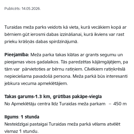
Publicēts: 14.05.2026.
Turaidas meža parks veidots kā vieta, kurā vecākiem kopā ar
bērniem gūt ierosmi dabas izzināšanai, kurā ikviens var rast
prieku krāšņās dabas spirdzinājumā.
Pieejamība:
Meža parka takas klātas ar grants segumu un
pieejamas visos gadalaikos. Tās paredzētas kājāmgājējiem, pa
tām var pārvietoties ar bērnu ratiņiem. Cilvēkiem ratiņkrēslā
nepieciešama pavadošā persona. Meža parkā būs interesanti
jebkura vecuma apmeklētājiem.
Takas garums-1.3 km, grūtības pakāpe-viegla
No Apmeklētāju centra līdz Turaidas meža parkam – 450 m
Ilgums
:
1 stunda
Nesteidzīgai pastaigai Turaidas meža parkā vēlams atvēlēt
vismaz 1 stundu.