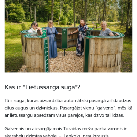
Kas ir “Lietussarga suga”?
Tā ir suga, kuras aizsardzība automātiski pasargā arī daudzus
citus augus un dzīvniekus. Pasargājot vienu “galveno”, mēs kā
ar lietussargu apsedzam visus pārējos, kas dzīvo tai līdzās.
Galvenais un aizsargājamais Turaidas meža parka varonis ir
skarabeju dzimtas vabole – Lapkoku praulgrauzis