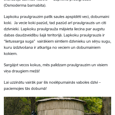
(Osmoderma barnabita).
Lapkoku praulgrauzim patīk saules apspīdēti veci, dobumaini
koki. Ja vecie koki pazūd, tad pazūd arī praulgrauzis un citi
dzīvnieki.
Lapkoku praulgrauža mājvieta liecina par augstu
dabas daudzveidību šajā teritorijā. Lapkoku praulgrauzis ir
“lietussarga suga” vairākiem simtiem dzīvnieku un sēņu sugu,
kuru izdzīvošana ir atkarīga no veciem un dobumainiem
kokiem.
Sargājot vecos kokus, mēs palīdzam praulgrauzim un visiem
viņa draugiem mežā!
Lai uzzinātu vairāk par šīs noslēpumainās vaboles dzīvi –
paciemojies tās dobumā!