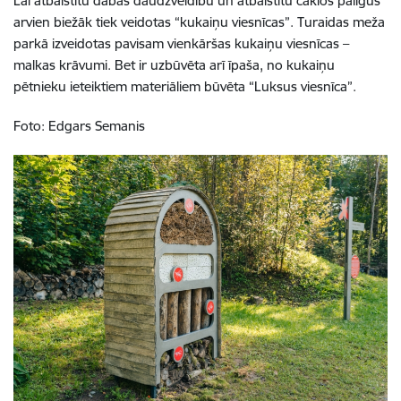
Lai atbalstītu dabas daudzveidību un atbalstītu čaklos palīgus
arvien biežāk tiek veidotas “kukaiņu viesnīcas”. Turaidas meža
parkā izveidotas pavisam vienkāršas kukaiņu viesnīcas –
malkas krāvumi. Bet ir uzbūvēta arī īpaša, no kukaiņu
pētnieku ieteiktiem materiāliem būvēta “Luksus viesnīca”.
Foto: Edgars Semanis