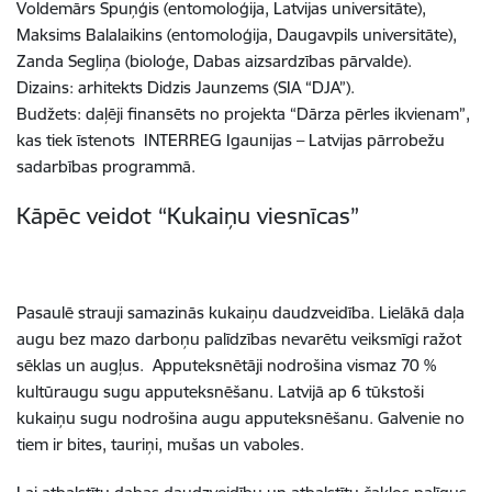
Voldemārs Spuņģis (entomoloģija, Latvijas universitāte),
Maksims Balalaikins (entomoloģija, Daugavpils universitāte),
Zanda Segliņa (bioloģe, Dabas aizsardzības pārvalde).
Dizains: arhitekts Didzis Jaunzems (SIA “DJA”).
Budžets: daļēji finansēts no projekta “Dārza pērles ikvienam”,
kas tiek īstenots INTERREG Igaunijas – Latvijas pārrobežu
sadarbības programmā.
Kāpēc veidot “Kukaiņu viesnīcas”
Pasaulē strauji samazinās kukaiņu daudzveidība. Lielākā daļa
augu bez mazo darboņu palīdzības nevarētu veiksmīgi ražot
sēklas un augļus. Apputeksnētāji nodrošina vismaz 70 %
kultūraugu sugu apputeksnēšanu. Latvijā ap 6 tūkstoši
kukaiņu sugu nodrošina augu apputeksnēšanu. Galvenie no
tiem ir bites, tauriņi, mušas un vaboles.