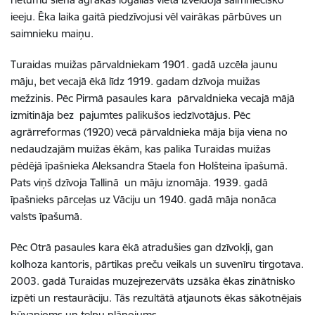
ieeju. Ēka laika gaitā piedzīvojusi vēl vairākas pārbūves un
saimnieku maiņu.
Turaidas muižas pārvaldniekam 1901. gadā uzcēla jaunu
māju, bet vecajā ēkā līdz 1919. gadam dzīvoja muižas
mežzinis. Pēc Pirmā pasaules kara pārvaldnieka vecajā mājā
izmitināja bez pajumtes palikušos iedzīvotājus. Pēc
agrārreformas (1920) vecā pārvaldnieka māja bija viena no
nedaudzajām muižas ēkām, kas palika Turaidas muižas
pēdējā īpašnieka Aleksandra Staela fon Holšteina īpašumā.
Pats viņš dzīvoja Tallinā un māju iznomāja. 1939. gadā
īpašnieks pārceļas uz Vāciju un 1940. gadā māja nonāca
valsts īpašumā.
Pēc Otrā pasaules kara ēkā atradušies gan dzīvokļi, gan
kolhoza kantoris, pārtikas preču veikals un suvenīru tirgotava.
2003. gadā Turaidas muzejrezervāts uzsāka ēkas zinātnisko
izpēti un restaurāciju. Tās rezultātā atjaunots ēkas sākotnējais
būvapjoms un telpu plānojums.