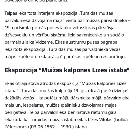
Telpās iekārtotā interjera ekspozīcija „Turaidas muižas
pārvaldnieka dzīvojamā māja” vēsta par muižas pārvaldnieka –
19. gadsimta pirmās puses lauku vidusšķiras pārstāvja –
dzīvesveidu un vērtību sistēmu lielo saimniecisko un sociālo
pārmaiņu laikā Vidzemē. Ēkas austrumu puses pagrabā
iekārtota ekspozīcija „Turaidas muižas pārvaldnieka vecās
mājas izpēte un restaurācija” par ēkas izpēti un restaurāciju.
Ekspozīcija “Muižas kalpones Līzes istaba”
Ēkas otrajā stāvā atrodas ekspozīcija “Muižas kalpones Līzes
istaba”
.
Turaidas muižas kalpotāji 19. gs. otrajā pusē dzīvojuši
dažādās vietās – kalpotāju mājā, dārznieka mājā, pārvaldnieka
mājā un, iespējams, muižas īpašnieku dzīvojamās mājas
bēniņstāvā. Telpa pārvaldnieka bēniņstāva rietumu galā
iekārtota kā Turaidas muižas istabmeitas Līzes Vītolas (laulībā
Pētersones) (03.06.1862. – 1930.) istaba.