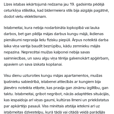
Līzes istabas iekārtojumā redzama jau 19. gadsimta pēdējā
ceturkšņa stilistika, kad bīdermeiera stils bija aizgājis pagātnē,
dodot vietu eklektismam.
Istabmeitai, kura nebija nodarbināta lopkopībā vai lauka
darbos, bet gan pildīja mājas darbus kungu mājā, ikdienas
pienākumi neprasīja lielu fizisku piepūli. Ārpus noteiktā darba
laika viņa varēja baudīt bezrūpību, kādu zemnieku mājās
nepazina. Neprecētai muižas kalponei nebija savas
saimniecības, un savu algu viņa tērēja galvenokārt apģērbam,
apaviem un sava izskata kopšanai.
Visu dienu uzturoties kungu mājas apartamentos, muižas
īpašnieku sabiedrībā, istabenei attiecībās ar kungiem bija
jāievēro noteikta etiķete, kas prasīja gan zināmu izglītību, gan
taktu. Istabmeitai, gribot negribot, nācās adaptēties situācijās,
kas iespaidoja arī viņas gaumi, kultūras līmeni un priekšstatus
par apkārtējo pasauli. Viss minētais atstāja ietekmi arī uz
istabmeitas dzīvestelpu, kurā tādā vai citādā veidā parādījās