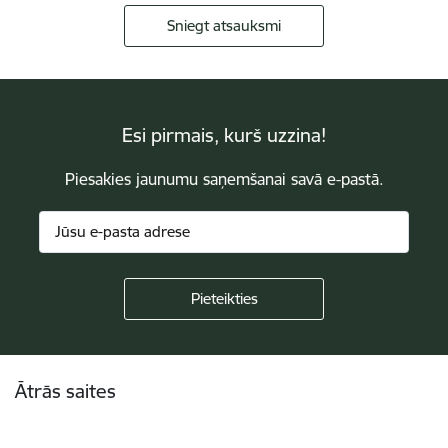
Sniegt atsauksmi
Esi pirmais, kurš uzzina!
Piesakies jaunumu saņemšanai savā e-pastā.
Kājene
Ātrās saites