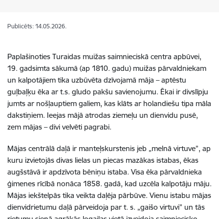
Publicēts: 14.05.2026.
Paplašinoties Turaidas muižas saimnieciskā centra apbūvei,
19. gadsimta sākumā (ap 1810. gadu) muižas pārvaldniekam
un kalpotājiem tika uzbūvēta dzīvojamā māja – aptēstu
guļbaļķu ēka ar t.s. gludo pakšu savienojumu. Ēkai ir divslīpju
jumts ar nošļauptiem galiem, kas klāts ar holandiešu tipa māla
dakstiņiem. Ieejas mājā atrodas ziemeļu un dienvidu pusē,
zem mājas – divi velvēti pagrabi.
Mājas centrālā daļā ir manteļskurstenis jeb „melnā virtuve”, ap
kuru izvietojās divas lielas un piecas mazākas istabas, ēkas
augšstāvā ir apdzīvota bēniņu istaba. Visa ēka pārvaldnieka
ģimenes rīcībā nonāca 1858. gadā, kad uzcēla kalpotāju māju.
Mājas iekštelpās tika veikta daļēja pārbūve. Vienu istabu mājas
dienvidrietumu daļā pārveidoja par t. s. „gaišo virtuvi” un tās
rietumu sienā agrākās logailas vietā izveidoja saimniecisko