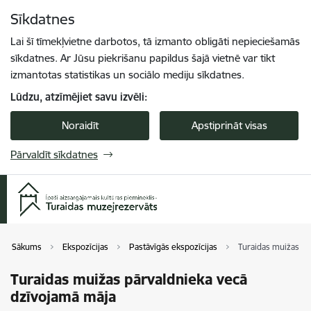
Pāriet uz lapas saturu
Sīkdatnes
Spied
lai meklētu
Enter
Lai šī tīmekļvietne darbotos, tā izmanto obligāti nepieciešamās
sīkdatnes. Ar Jūsu piekrišanu papildus šajā vietnē var tikt
izmantotas statistikas un sociālo mediju sīkdatnes.
Lūdzu, atzīmējiet savu izvēli:
Noraidīt
Apstiprināt visas
Pārvaldīt sīkdatnes
Sākums
Ekspozīcijas
Pastāvīgās ekspozīcijas
Turaidas muižas pā
Turaidas muižas pārvaldnieka vecā
dzīvojamā māja