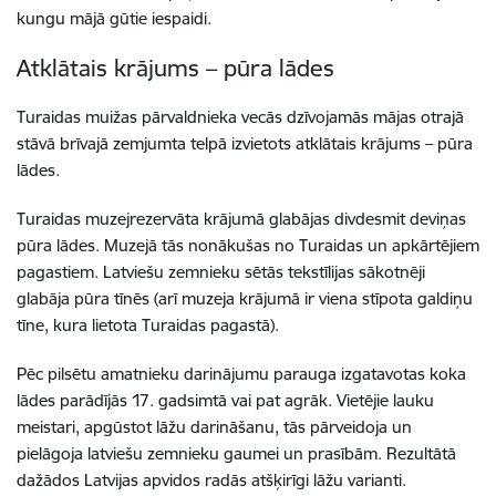
kungu mājā gūtie iespaidi.
Atklātais krājums – pūra lādes
Turaidas muižas pārvaldnieka vecās dzīvojamās mājas otrajā
stāvā brīvajā zemjumta telpā izvietots atklātais krājums – pūra
lādes.
Turaidas muzejrezervāta krājumā glabājas divdesmit deviņas
pūra lādes. Muzejā tās nonākušas no Turaidas un apkārtējiem
pagastiem. Latviešu zemnieku sētās tekstīlijas sākotnēji
glabāja pūra tīnēs (arī muzeja krājumā ir viena stīpota galdiņu
tīne, kura lietota Turaidas pagastā).
Pēc pilsētu amatnieku darinājumu parauga izgatavotas koka
lādes parādījās 17. gadsimtā vai pat agrāk. Vietējie lauku
meistari, apgūstot lāžu darināšanu, tās pārveidoja un
pielāgoja latviešu zemnieku gaumei un prasībām. Rezultātā
dažādos Latvijas apvidos radās atšķirīgi lāžu varianti.