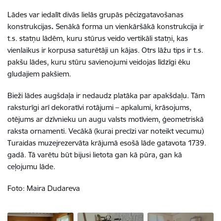
Lādes var iedalīt divās lielās grupās pēcizgatavošanas
konstrukcijas
.
Senākā forma un vienkāršākā konstrukcija ir
t.s. statņu lādēm, kuru stūrus veido vertikāli statņi, kas
vienlaikus ir korpusa saturētāji un kājas. Otrs lāžu tips ir t.s.
pakšu lādes, kuru stūru savienojumi veidojas līdzīgi ēku
gludajiem pakšiem.
Bieži lādes augšdaļa ir nedaudz platāka par apakšdaļu. Tām
raksturīgi arī dekoratīvi rotājumi – apkalumi, krāsojums,
otējums ar dzīvnieku un augu valsts motīviem, ģeometriskā
raksta ornamenti. Vecākā (kurai precīzi var noteikt vecumu)
Turaidas muzejrezervāta krājumā esošā lāde gatavota 1739.
gadā. Tā varētu būt bijusi lietota gan kā pūra, gan kā
ceļojumu lāde.
Foto: Maira Dudareva