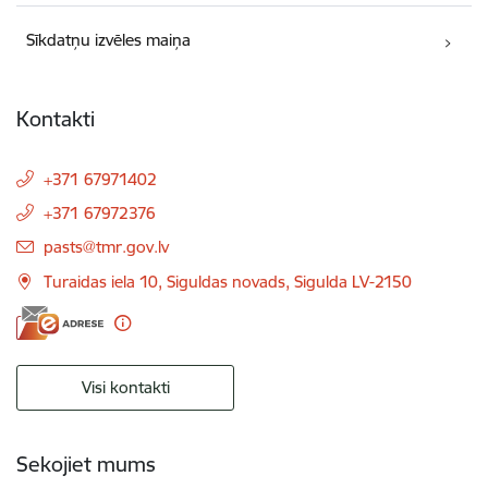
Sīkdatņu izvēles maiņa
Kontakti
+371 67971402
+371 67972376
E-pasts:
pasts@tmr.gov.lv
Turaidas iela 10, Siguldas novads, Sigulda LV-2150
Visi kontakti
Sekojiet mums