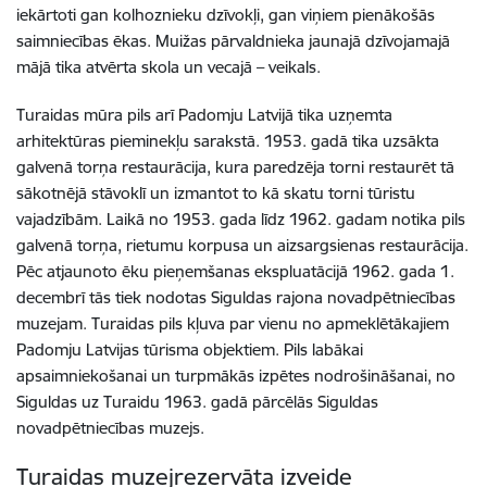
iekārtoti gan kolhoznieku dzīvokļi, gan viņiem pienākošās
saimniecības ēkas. Muižas pārvaldnieka jaunajā dzīvojamajā
mājā tika atvērta skola un vecajā – veikals.
Turaidas mūra pils arī Padomju Latvijā tika uzņemta
arhitektūras pieminekļu sarakstā. 1953. gadā tika uzsākta
galvenā torņa restaurācija, kura paredzēja torni restaurēt tā
sākotnējā stāvoklī un izmantot to kā skatu torni tūristu
vajadzībām. Laikā no 1953. gada līdz 1962. gadam notika pils
galvenā torņa, rietumu korpusa un aizsargsienas restaurācija.
Pēc atjaunoto ēku pieņemšanas ekspluatācijā 1962. gada 1.
decembrī tās tiek nodotas Siguldas rajona novadpētniecības
muzejam. Turaidas pils kļuva par vienu no apmeklētākajiem
Padomju Latvijas tūrisma objektiem. Pils labākai
apsaimniekošanai un turpmākās izpētes nodrošināšanai, no
Siguldas uz Turaidu 1963. gadā pārcēlās Siguldas
novadpētniecības muzejs.
Turaidas muzejrezervāta izveide