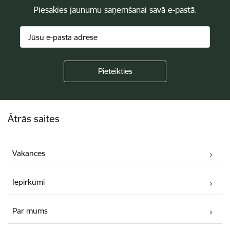
Piesakies jaunumu saņemšanai savā e-pastā.
Kājene
Ātrās saites
Vakances
Iepirkumi
Par mums