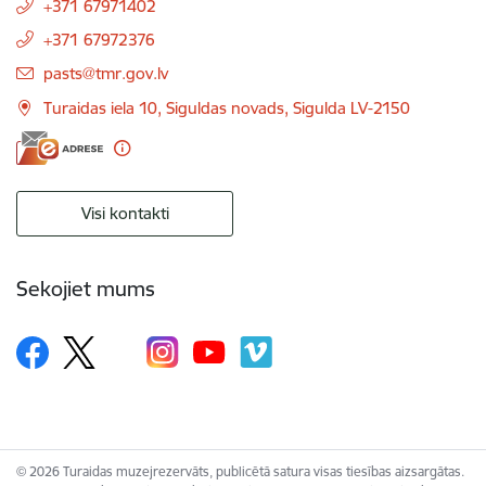
+371 67971402
+371 67972376
E-pasts:
pasts@tmr.gov.lv
Turaidas iela 10, Siguldas novads, Sigulda LV-2150
Visi kontakti
Sekojiet mums
© 2026 Turaidas muzejrezervāts, publicētā satura visas tiesības aizsargātas.