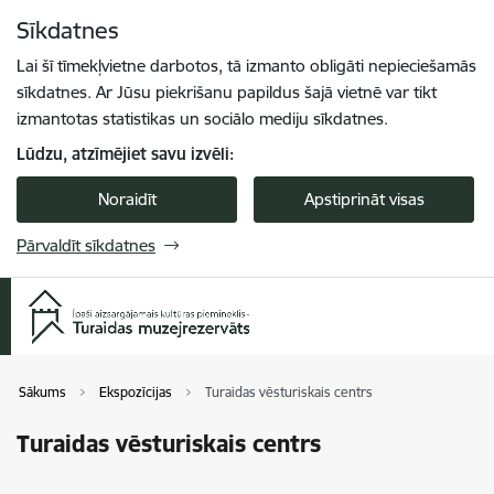
Pāriet uz lapas saturu
Sīkdatnes
Spied
lai meklētu
Enter
Lai šī tīmekļvietne darbotos, tā izmanto obligāti nepieciešamās
sīkdatnes. Ar Jūsu piekrišanu papildus šajā vietnē var tikt
izmantotas statistikas un sociālo mediju sīkdatnes.
Lūdzu, atzīmējiet savu izvēli:
Noraidīt
Apstiprināt visas
Pārvaldīt sīkdatnes
Sākums
Ekspozīcijas
Turaidas vēsturiskais centrs
Turaidas vēsturiskais centrs