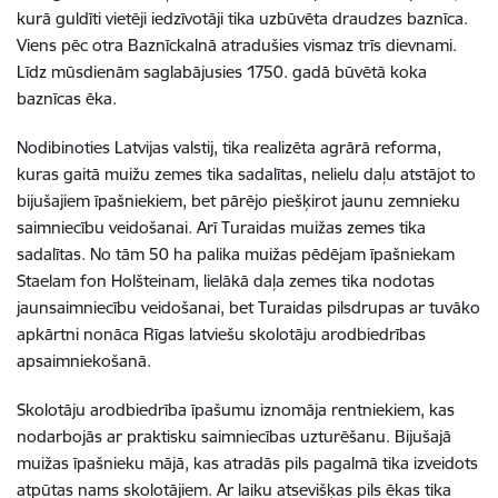
kurā guldīti vietēji iedzīvotāji tika uzbūvēta draudzes baznīca.
Viens pēc otra Baznīckalnā atradušies vismaz trīs dievnami.
Līdz mūsdienām saglabājusies 1750. gadā būvētā koka
baznīcas ēka.
Nodibinoties Latvijas valstij, tika realizēta agrārā reforma,
kuras gaitā muižu zemes tika sadalītas, nelielu daļu atstājot to
bijušajiem īpašniekiem, bet pārējo piešķirot jaunu zemnieku
saimniecību veidošanai. Arī Turaidas muižas zemes tika
sadalītas. No tām 50 ha palika muižas pēdējam īpašniekam
Staelam fon Holšteinam, lielākā daļa zemes tika nodotas
jaunsaimniecību veidošanai, bet Turaidas pilsdrupas ar tuvāko
apkārtni nonāca Rīgas latviešu skolotāju arodbiedrības
apsaimniekošanā.
Skolotāju arodbiedrība īpašumu iznomāja rentniekiem, kas
nodarbojās ar praktisku saimniecības uzturēšanu. Bijušajā
muižas īpašnieku mājā, kas atradās pils pagalmā tika izveidots
atpūtas nams skolotājiem. Ar laiku atsevišķas pils ēkas tika