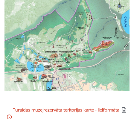
Lejupielādēt:
Turaidas muzejrezervāta teritorijas karte - lielformāta