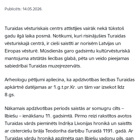
Publicēts: 14.05.2026.
Turaidas vēsturiskais centrs attīstījies vairāk nekā tūkstoš
gadu ilgā laika posmā. Notikumi, kuri risinājušies Turaidas
vēsturiskajā centrā, ir cieši saistīti ar norisēm Latvijas un
Eiropas vēsturē. Mūsdienās garo gadsimtu kultūrvēsturiskā
mantojuma atstātās liecības glabā, pēta un veido pieejamas
sabiedrībai Turaidas muzejrezervāts.
Arheologu pētījumi apliecina, ka apdzīvotības liecības Turaidas
apkārtnē datējamas ar 1.g.t.pr.Kr. un tām var izsekot līdz
8.gs.
Nākamais apdzīvotības periods saistās ar somugru cilts –
lībiešu – ienākšanu 11. gadsimtā. Pirmo reizi rakstītos avotos
Turaidas vārds pieminēts Indriķa Livonijas hronikā un saistīts
ar cisterciešu brāļa Teodoriha darbību Turaidā 1191. gadā. Ar
Turaidas vārdu hronikā apzīmēta gan lībiešu vadoņu pils, gan