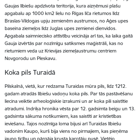
Gaujas lībiešu apdzīvota teritorija, kura aizņēmusi plašu
apgabalu ap 1000 km2 lielu no Rīgas līča rietumos līdz
Braslas-Vildogas upju zemienēm austrumos, no Aģes upes
baseina ziemeļos līdz Juglas upes zemienei dienvidos.
Apgabala saimniecisko attīstību veicināja arī tas, ka laika gaitā
Gauja izvērtās par nozīmīgu satiksmes maģistrāli, kas no
rietumiem veda uz Krievijas ziemeļaustrumu centriem
Novgorodu un Pleskavu.
Koka pils Turaidā
Pilskalnā, vietā, kur redzama Turaidas mūra pils, līdz 1212.
gadam atradās lībiešu vadoņu koka pils. Par tās pastāvēšanu
liecina veiktie arheoloģiskie izrakumi un ar koka pili saistītie
atradumi. Indriķa hronika vēsta par 12. gadsimta beigu un 13.
gadsimta sākuma notikumiem, kas saistīti ar kristietības
ieviešanu. Tajos nozīmīga loma bijusi arī Turaidas lībiešu
vadonim Kaupo, kurš bija viens no pirmajiem, kas pieņēma
jauno ticību un pārgāja krusta karotāju pusē. Vietējo