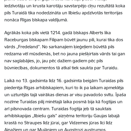
iedzīvotāju un krusta karotāju savstarpējo cīņu rezultātā koka
pils Turaidā tika nodedzināta un lībiešu apdzīvotās teritorijas
nonāca Rīgas bīskapa valdījumā.
Agrākās koka pils vietā 1214. gadā bīskaps Alberts lika
Raceburgas bīskapam Filipam būvēt jaunu pili, kurai tika dos
vārds „Fredeland”. No sarkanajiem ķieģeļiem būvētā pils
redzama vēl mūsdienās, bet no jauna piešķirtais vārds tai gan
nav saglabājies, jo, jau pēc dažiem gadiem pēc pils
būvniecības, dokumentos tā atkal tiek saukta par Turaidu.
Laikā no 13. gadsimta līdz 16. gadsimta beigām Turaidas pils
piederēja Rīgas arhibīskapiem, kuri to ik pa laikam apmeklēja
un uzturējās tajā vairākas dienas ar visu pavadošo svītu. Īpaša
nozīme Turaidas pilij minētajā laika posmā bija kā fogtijas un
arī pilsnovada centram. Turaidas fogtija jeb tā sauktais
arhibīskapijas „lībiešu gals” aizņēma teritoriju Gaujas labajā
krastā no Straupes līdz jūrai, gar Vidzemes jūras līci līdz
Ainažiem un gar Mujāņiem un Augstrozi austrumos.