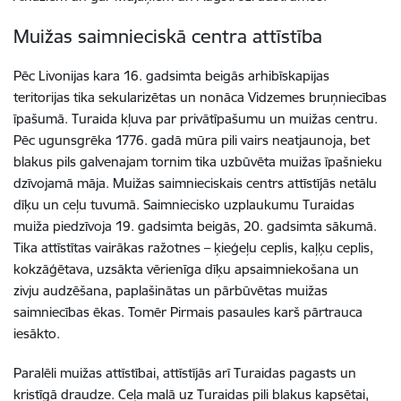
Muižas saimnieciskā centra attīstība
Pēc Livonijas kara 16. gadsimta beigās arhibīskapijas
teritorijas tika sekularizētas un nonāca Vidzemes bruņniecības
īpašumā. Turaida kļuva par privātīpašumu un muižas centru.
Pēc ugunsgrēka 1776. gadā mūra pili vairs neatjaunoja, bet
blakus pils galvenajam tornim tika uzbūvēta muižas īpašnieku
dzīvojamā māja. Muižas saimnieciskais centrs attīstījās netālu
dīķu un ceļu tuvumā. Saimniecisko uzplaukumu Turaidas
muiža piedzīvoja 19. gadsimta beigās, 20. gadsimta sākumā.
Tika attīstītas vairākas ražotnes – ķieģeļu ceplis, kaļķu ceplis,
kokzāģētava, uzsākta vērienīga dīķu apsaimniekošana un
zivju audzēšana, paplašinātas un pārbūvētas muižas
saimniecības ēkas. Tomēr Pirmais pasaules karš pārtrauca
iesākto.
Paralēli muižas attīstībai, attīstījās arī Turaidas pagasts un
kristīgā draudze. Ceļa malā uz Turaidas pili blakus kapsētai,