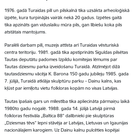
1976. gadā Turaidas pilī un pilskalnā tika uzsākta arheoloģiskā
izpēte, kura turpinājās vairāk nekā 20 gadus. Izpētes gaitā
tika apzināts gan viduslaiku mūra pils, gan lībiešu koka pils
atstātais mantojums.
Paralēli darbam pilī, muzejs attīsta arī Turaidas vēsturiskā
centra teritoriju. 1981. gadā tika apstiprināts Siguldas pilsētas
Tautas deputātu padomes Izpildu komitejas lēmums par
Tautas dziesmu parka izveidošanu Turaidā. Atzīmējot dižā
tautasdziesmu vācēja K. Barona 150 gadu jubileju 1985. gada
7. jūlijā, Turaidā atklāja skulptūru parku – Dainu kalns, kas
kļūst par iemīļotu vietu folkloras kopām no visas Latvijas.
Tautas īpašais gars un mīlestība tika apliecināta pārmaiņu laikā
1980to gadu nogalē. 1988. gada 14. jūlijā Latvijā pirmā
folkloras festivāla „Baltica 88” dalībnieki pie skulptūras
„Dziesmas tēvs” lepni stāvēja ar Latvijas, Lietuvas un Igaunijas
nacionālajiem karogiem. Uz Dainu kalnu pulcēties kopējai