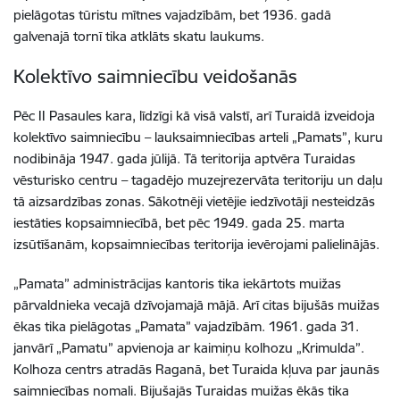
pielāgotas tūristu mītnes vajadzībām, bet 1936. gadā
galvenajā tornī tika atklāts skatu laukums.
Kolektīvo saimniecību veidošanās
Pēc II Pasaules kara, līdzīgi kā visā valstī, arī Turaidā izveidoja
kolektīvo saimniecību – lauksaimniecības arteli „Pamats”, kuru
nodibināja 1947. gada jūlijā. Tā teritorija aptvēra Turaidas
vēsturisko centru – tagadējo muzejrezervāta teritoriju un daļu
tā aizsardzības zonas. Sākotnēji vietējie iedzīvotāji nesteidzās
iestāties kopsaimniecībā, bet pēc 1949. gada 25. marta
izsūtīšanām, kopsaimniecības teritorija ievērojami palielinājās.
„Pamata” administrācijas kantoris tika iekārtots muižas
pārvaldnieka vecajā dzīvojamajā mājā. Arī citas bijušās muižas
ēkas tika pielāgotas „Pamata” vajadzībām. 1961. gada 31.
janvārī „Pamatu” apvienoja ar kaimiņu kolhozu „Krimulda”.
Kolhoza centrs atradās Raganā, bet Turaida kļuva par jaunās
saimniecības nomali. Bijušajās Turaidas muižas ēkās tika