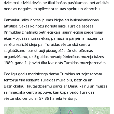
dziesmai, cilvēki devās ne tikai īpašos pasākumos, bet arī citās
nedēļas nogalēs, tā apliecinot tautas spēku un vienotību.
Pārmaiņu laiks ienesa jaunas idejas arī lauksaimniecības
attīstībā. Sākās kolhozu norieta laiks. Turaidā esošās,
Krimuldas zinātniski pētnieciskajai saimniecībai piederošās
ēkas – bijušās muižas ēkas, pamazām pārņēma muzejs. Lai
varētu realizēt ideju par Turaidas vēsturiskā centra
saglabāšanu, par strauji pieaugošās tūristu plūsmas
organizēšanu, uz Siguldas novadpētniecības muzeja bāzes
1989. gada 1. janvārī tika izveidots Turaidas muzejrezervāts.
Pēc ilgu gadu mērķtiecīga darba Turaidas muzejrezervāta
teritorijā tika iekļauta Turaidas mūra pils, baznīca ar
Baznīckalnu, Tautasdziesmu parks ar Dainu kalnu un muižas
saimnieciskā centra apbūve, kas kopā veido Turaidas
vēsturisko centru ar 57.86 ha lielu teritoriju.