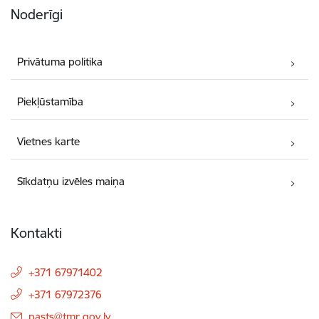
Noderīgi
Privātuma politika
Piekļūstamība
Vietnes karte
Sīkdatņu izvēles maiņa
Kontakti
+371 67971402
+371 67972376
E-pasts:
pasts@tmr.gov.lv