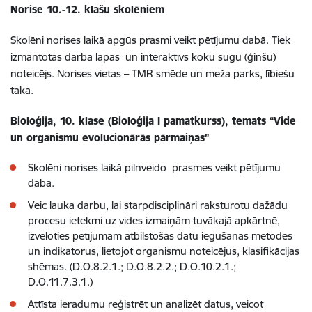
Norise 10.-12. klašu skolēniem
Skolēni norises laikā apgūs prasmi veikt pētījumu dabā. Tiek
izmantotas darba lapas un interaktīvs koku sugu (ģinšu)
noteicējs. Norises vietas – TMR smēde un meža parks, lībiešu
taka.
Bioloģija, 10. klase (Bioloģija I pamatkurss), temats “Vide
un organismu evolucionārās pārmaiņas”
Skolēni norises laikā pilnveido prasmes veikt pētījumu
dabā.
Veic lauka darbu, lai starpdisciplināri raksturotu dažādu
procesu ietekmi uz vides izmaiņām tuvākajā apkārtnē,
izvēloties pētījumam atbilstošas datu iegūšanas metodes
un indikatorus, lietojot organismu noteicējus, klasifikācijas
shēmas. (D.O.8.2.1.; D.O.8.2.2.; D.O.10.2.1.;
D.O.11.7.3.1.)
Attīsta ieradumu reģistrēt un analizēt datus, veicot