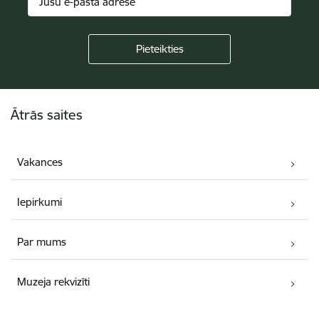
Kājene
Ātrās saites
Vakances
Iepirkumi
Par mums
Muzeja rekvizīti