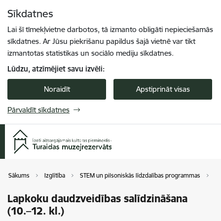
Pāriet uz lapas saturu
Sīkdatnes
Spied
lai meklētu
Enter
Lai šī tīmekļvietne darbotos, tā izmanto obligāti nepieciešamās
sīkdatnes. Ar Jūsu piekrišanu papildus šajā vietnē var tikt
izmantotas statistikas un sociālo mediju sīkdatnes.
Lūdzu, atzīmējiet savu izvēli:
Noraidīt
Apstiprināt visas
Pārvaldīt sīkdatnes
Sākums
Izglītība
STEM un pilsoniskās līdzdalības programmas
La
Lapkoku daudzveidības salīdzināšana
(10.–12. kl.)