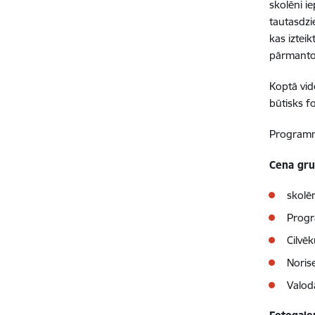
skolēni i
tautasdzi
kas iztei
pārmantoj
Koptā vid
būtisks f
Programm
Cena gru
skolē
Progr
Cilvēk
Norise
Valoda