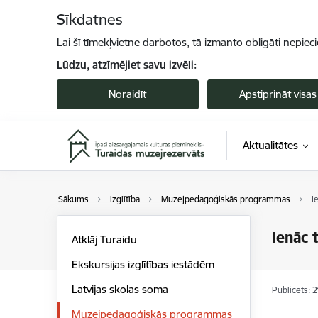
Pāriet uz lapas saturu
Sīkdatnes
Lai šī tīmekļvietne darbotos, tā izmanto obligāti nepiec
Lūdzu, atzīmējiet savu izvēli:
Noraidīt
Apstiprināt visas
Aktualitātes
Sākums
Izglītība
Muzejpedagoģiskās programmas
I
Ienāc 
Atklāj Turaidu
Ekskursijas izglītības iestādēm
Latvijas skolas soma
Publicēts: 
Muzejpedagoģiskās programmas