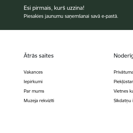
Esi pirmais, kurš uzzina!
Piesakies jaunumu saņemšanai savā e-pastā.
Kājene
Ātrās saites
Noderīg
Vakances
Privātuma
Iepirkumi
Piekļūsta
Par mums
Vietnes k
Muzeja rekvizīti
Sīkdatņu 