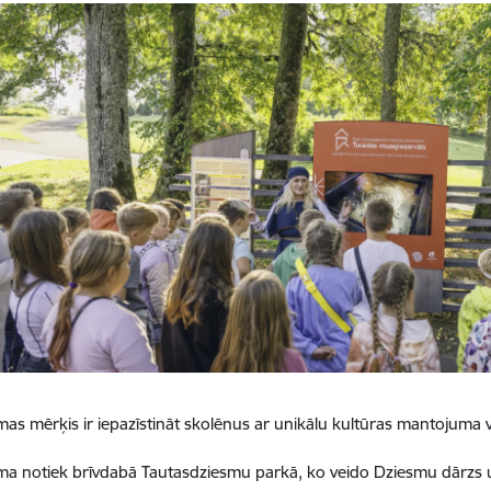
s mērķis ir iepazīstināt skolēnus ar unikālu kultūras mantojuma v
a notiek brīvdabā Tautasdziesmu parkā, ko veido Dziesmu dārzs 