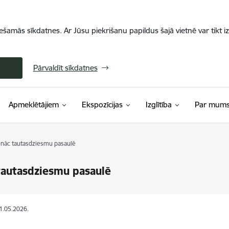
iešamās sīkdatnes. Ar Jūsu piekrišanu papildus šajā vietnē var tikt i
Pārvaldīt sīkdatnes
Apmeklētājiem
Ekspozīcijas
Izglītība
Par mum
enāc tautasdziesmu pasaulē
tautasdziesmu pasaulē
21.05.2026.