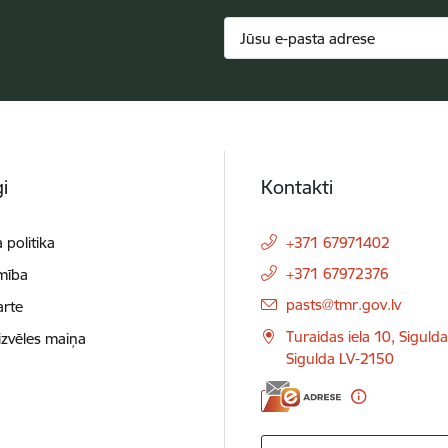
i
Kontakti
 politika
+371 67971402
+371 67972376
mība
E-pasts:
pasts@tmr.gov.lv
arte
Turaidas iela 10, Siguld
izvēles maiņa
Sigulda LV-2150