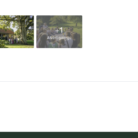
+1
Atvērt galeriju