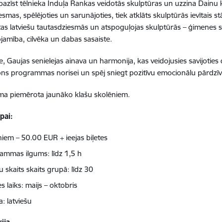
epazīst tēlnieka Induļa Rankas veidotās skulptūras un uzzina Dainu ka
esmas, spēlējoties un sarunājoties, tiek atklāts skulptūrās ievītais s
ktas latviešu tautasdziesmās un atspoguļojas skulptūrās – ģimenes 
amība, cilvēka un dabas sasaiste.
e, Gaujas senielejas ainava un harmonija, kas veidojusies savijoties 
ons programmas norisei un spēj sniegt pozitīvu emocionālu pārdzī
a piemērota jaunāko klašu skolēniem.
pai:
niem – 50.00 EUR + ieejas biļetes
ammas ilgums: līdz 1,5 h
u skaits skaits grupā: līdz 30
s laiks: maijs – oktobris
: latviešu