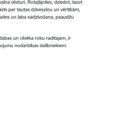
lna vēsturi. Rotaļājoties, dziedot, lasot
tāsts par tautas dzīvesziņu un vērtībām,
saites un laba sadzīvošana, paaudžu
dabas un cilvēka roku radītajam, ir
vojumu nodarbības dalībniekiem.