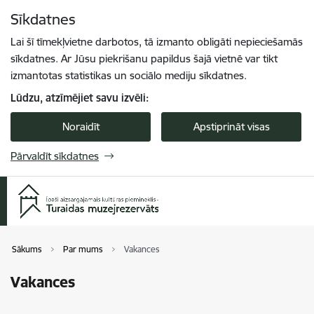
Pāriet uz lapas saturu
Sīkdatnes
Spied
lai meklētu
Enter
Lai šī tīmekļvietne darbotos, tā izmanto obligāti nepieciešamās
sīkdatnes. Ar Jūsu piekrišanu papildus šajā vietnē var tikt
izmantotas statistikas un sociālo mediju sīkdatnes.
Lūdzu, atzīmējiet savu izvēli:
Noraidīt
Apstiprināt visas
Pārvaldīt sīkdatnes
Sākums
Par mums
Vakances
Vakances