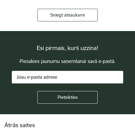
Sniegt atsauksmi
Esi pirmais, kurš uzzina!
Piesakies jaunumu saņemšanai savā e-pastā.
Kājene
Ātrās saites