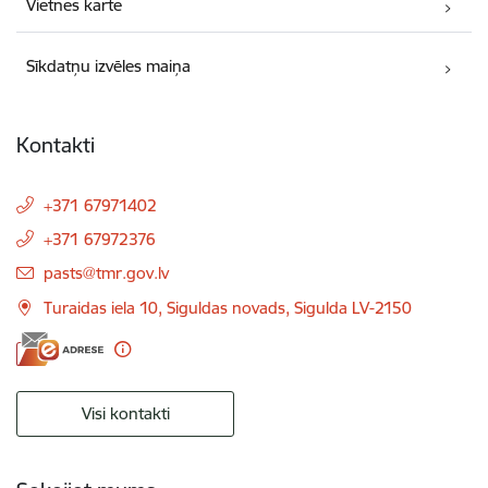
Vietnes karte
Sīkdatņu izvēles maiņa
Kontakti
+371 67971402
+371 67972376
E-pasts:
pasts@tmr.gov.lv
Turaidas iela 10, Siguldas novads, Sigulda LV-2150
Visi kontakti