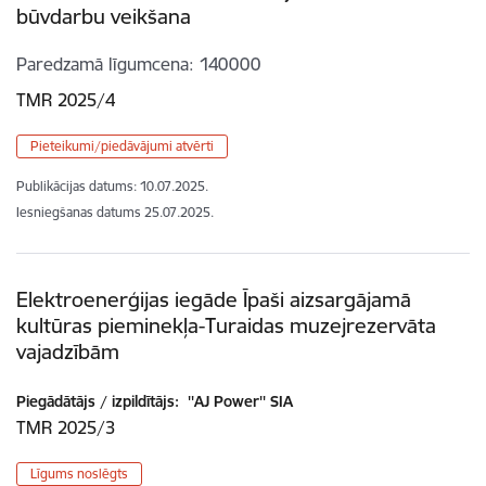
būvdarbu veikšana
Paredzamā līgumcena
140000
TMR 2025/4
Pieteikumi/piedāvājumi atvērti
Publikācijas datums:
10.07.2025.
Iesniegšanas datums
25.07.2025.
Elektroenerģijas iegāde Īpaši aizsargājamā
kultūras pieminekļa-Turaidas muzejrezervāta
vajadzībām
Piegādātājs / izpildītājs:
''AJ Power'' SIA
TMR 2025/3
Līgums noslēgts