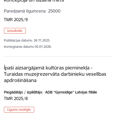
Paredzamā līgumcena
25000
TMR 2025/9
Izsludināts
Publikācijas datums:
26.11.2025.
Iesniegšanas datums
05.01.2026.
Īpaši aizsargājamā kultūras pieminekļa -
Turaidas muzejrezervāta darbinieku veselības
apdrošināšana
Piegādātājs / izpildītājs:
ADB ''Gjensidige'' Latvijas filiāle
TMR 2025/8
Līgums noslēgts