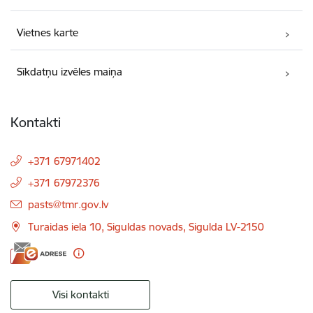
Vietnes karte
Sīkdatņu izvēles maiņa
Kontakti
+371 67971402
+371 67972376
E-pasts:
pasts@tmr.gov.lv
Turaidas iela 10, Siguldas novads, Sigulda LV-2150
Visi kontakti