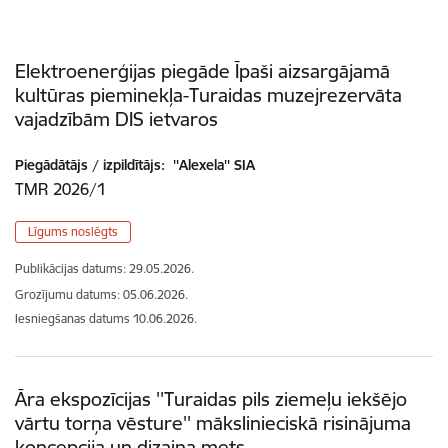
Elektroenerģijas piegāde Īpaši aizsargājamā
kultūras pieminekļa-Turaidas muzejrezervāta
vajadzībām DIS ietvaros
Piegādātājs / izpildītājs:
''Alexela'' SIA
TMR 2026/1
Līgums noslēgts
Publikācijas datums:
29.05.2026.
Grozījumu datums: 05.06.2026.
Iesniegšanas datums
10.06.2026.
Āra ekspozīcijas ''Turaidas pils ziemeļu iekšējo
vārtu torņa vēsture'' mākslinieciskā risinājuma
koncepcija un dizaina mets