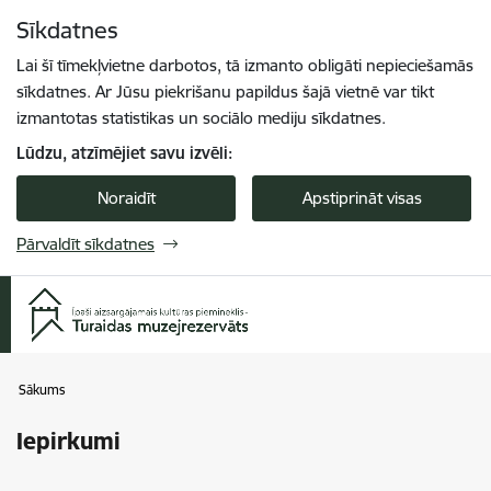
Pāriet uz lapas saturu
Sīkdatnes
Spied
lai meklētu
Enter
Lai šī tīmekļvietne darbotos, tā izmanto obligāti nepieciešamās
sīkdatnes. Ar Jūsu piekrišanu papildus šajā vietnē var tikt
izmantotas statistikas un sociālo mediju sīkdatnes.
Lūdzu, atzīmējiet savu izvēli:
Noraidīt
Apstiprināt visas
Pārvaldīt sīkdatnes
Sākums
Iepirkumi