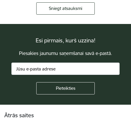
Sniegt atsauksmi
Esi pirmais, kurš uzzina!
Piesakies jaunumu saņemšanai savā e-pastā.
Kājene
Ātrās saites