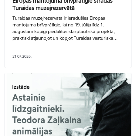
Eiropas mantojuma brīvprātīgie strādās
Turaidas muzejrezervātā
Turaidas muzejrezervātā ir ieradušies Eiropas
mantojuma brīvprātīgie, lai no 19. jūlija līdz 1.
augustam kopīgi piedalītos starptautiskā projektā,
praktiski atjaunojot un kopjot Turaidas vēsturiskā…
21.07.2026.