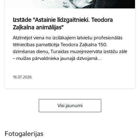
Izstāde "Astainie līdzgaitnieki. Teodora
Zaļkalna animālijas"
Atzīmējot viena no izcilākajiem latviešu profesionālās
tēlniecības pamatlicēja Teodora Zaļkalna 150.
dzimšanas dienu, Turaidas muzejrezervāta izstāžu zālē
– muižas pārvaldnieka jaunajā dzīvojamā…
16.07.2026.
Visi jaunumi
Fotogalerijas