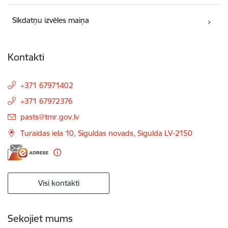
Sīkdatņu izvēles maiņa
Kontakti
+371 67971402
+371 67972376
E-pasts:
pasts@tmr.gov.lv
Turaidas iela 10, Siguldas novads, Sigulda LV-2150
Visi kontakti
Sekojiet mums