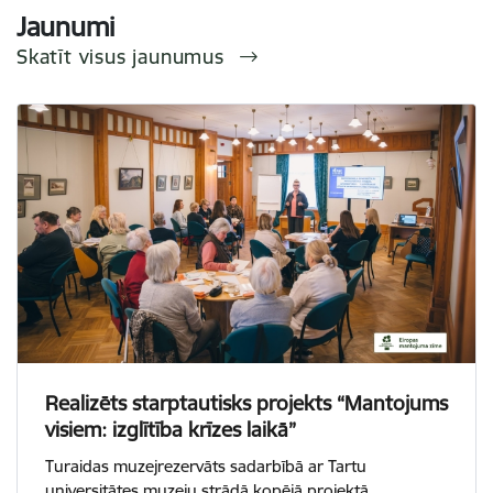
Jaunumi
Skatīt visus jaunumus
Realizēts starptautisks projekts “Mantojums
visiem: izglītība krīzes laikā”
Turaidas muzejrezervāts sadarbībā ar Tartu
universitātes muzeju strādā kopējā projektā