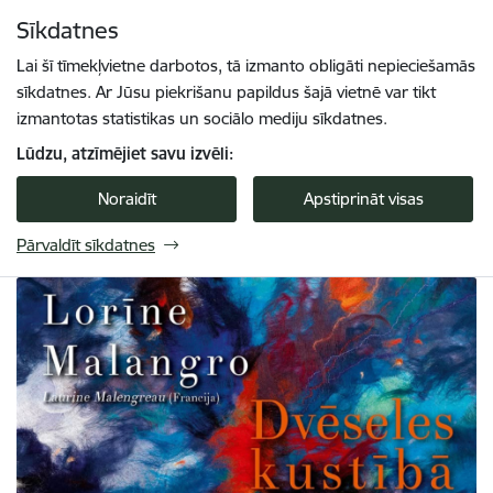
Pāriet uz lapas saturu
Sīkdatnes
Spied
lai meklētu
Enter
Lai šī tīmekļvietne darbotos, tā izmanto obligāti nepieciešamās
sīkdatnes. Ar Jūsu piekrišanu papildus šajā vietnē var tikt
izmantotas statistikas un sociālo mediju sīkdatnes.
Lūdzu, atzīmējiet savu izvēli:
Noraidīt
Apstiprināt visas
Pārvaldīt sīkdatnes
Turaidas muzejrezervāts