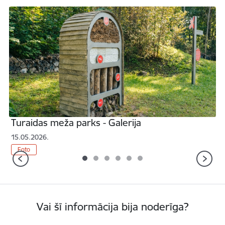
ja /lv/galerija/ekspozicija-muizas-kalpones-lizes-istaba-galerija
Atvērt Turaidas meža parks - Galerija /lv/galerija/turaidas-
A
Turaidas meža parks - Galerija
15.05.2026.
1
Iepriekšējais
T
Foto
Vai šī informācija bija noderīga?