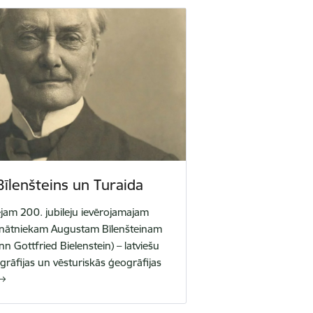
īlenšteins un Turaida
jam 200. jubileju ievērojamajam
zinātniekam Augustam Bīlenšteinam
n Gottfried Bielenstein) – latviešu
grāfijas un vēsturiskās ģeogrāfijas