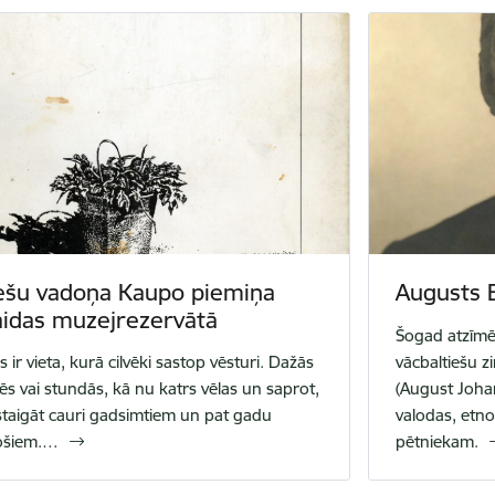
iešu vadoņa Kaupo piemiņa
Augusts B
aidas muzejrezervātā
Šogad atzīmē
 ir vieta, kurā cilvēki sastop vēsturi. Dažās
vācbaltiešu 
ēs vai stundās, kā nu katrs vēlas un saprot,
(August Johan
zstaigāt cauri gadsimtiem un pat gadu
valodas, etno
ošiem.…
pētniekam.