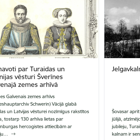
avoti par Turaidas un
Jelgavkal
nijas vēsturi Šverīnes
venajā zemes arhīvā
nes Galvenais zemes arhīvs
eshauptarchiv Schwerin) Vācijā glabā
das un Latvijas vēsturei nozīmīgus rakstītos
Šovasar aprit
, tostarp 130 arhīva lietas par
jūlijā, atzīm
nburgas hercogistes attiecībām ar
jubileju, Tur
iju…
kalnam ir s