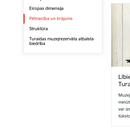
Eiropas dimensija
Pētniecība un krājums
Struktūra
Turaidas muzejrezervāta atbalsta
biedrība
Līb
Tur
Muzejs
minūt
var i
tūkst