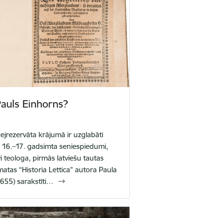
Pauls Einhorns?
jrezervāta krājumā ir uzglabāti
li 16.–17. gadsimta seniespiedumi,
vi teologa, pirmās latviešu tautas
atas “Historia Lettica” autora Paula
655) sarakstīti…