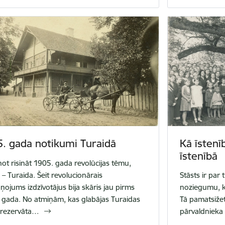
5. gada notikumi Turaidā
Kā īstenī
īstenībā
not risināt 1905. gada revolūcijas tēmu,
 – Turaida. Šeit revolucionārais
Stāsts ir par 
ņojums izdzīvotājus bija skāris jau pirms
noziegumu, ka
 gada. No atmiņām, kas glabājas Turaidas
Tā pamatsižet
rezervāta…
pārvaldnieka