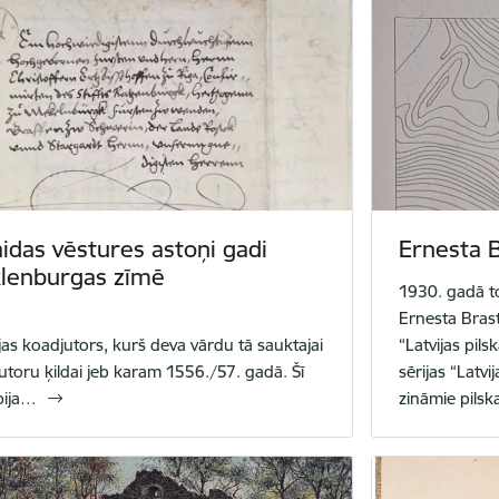
idas vēstures astoņi gadi
Ernesta B
lenburgas zīmē
1930. gadā to
Ernesta Bras
jas koadjutors, kurš deva vārdu tā sauktajai
“Latvijas pil
utoru ķildai jeb karam 1556./57. gadā. Šī
sērijas “Latvij
 bija…
zināmie pilsk