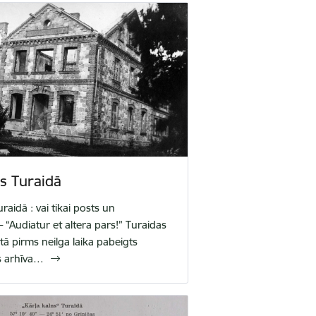
s Turaidā
raidā : vai tikai posts un
“Audiatur et altera pars!” Turaidas
ā pirms neilga laika pabeigts
ts arhīva…