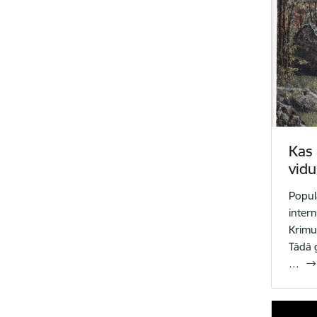
Kas
vidu
Popul
inter
Krimul
Tādā g
…