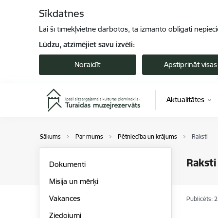
Pāriet uz lapas saturu
Sīkdatnes
Lai šī tīmekļvietne darbotos, tā izmanto obligāti nepiec
Lūdzu, atzīmējiet savu izvēli:
Noraidīt
Apstiprināt visas
Aktualitātes
Sākums
Par mums
Pētniecība un krājums
Raksti
Raksti
Dokumenti
Misija un mērķi
Vakances
Publicēts: 
Ziedojumi