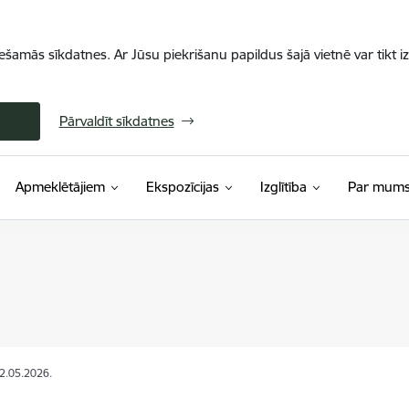
iešamās sīkdatnes. Ar Jūsu piekrišanu papildus šajā vietnē var tikt i
Pārvaldīt sīkdatnes
Apmeklētājiem
Ekspozīcijas
Izglītība
Par mum
22.05.2026.