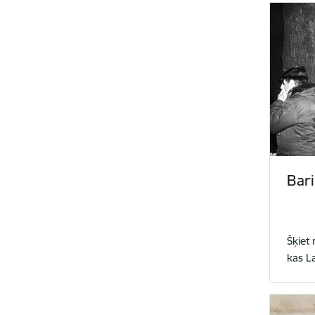
Bar
Šķiet 
kas La