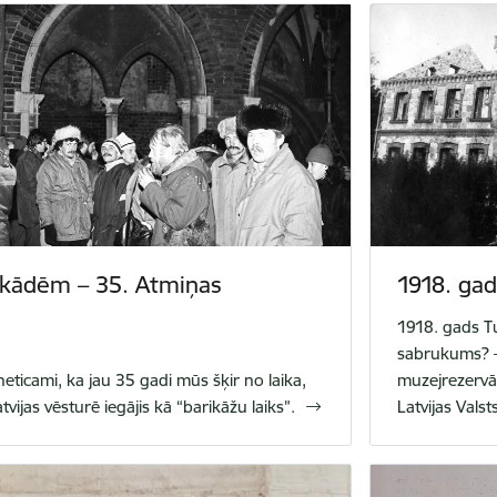
ikādēm – 35. Atmiņas
1918. gad
1918. gads Tu
sabrukums? – 
neticami, ka jau 35 gadi mūs šķir no laika,
muzejrezervāt
tvijas vēsturē iegājis kā “barikāžu laiks”.
Latvijas Vals