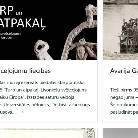
ceļojumu liecības
Avārija G
das muzejrezervāts piedalās starptautiskā
dē “Turp un atpakaļ. Livoniešu svētceļojumi
Tieši pirms 9
aiku Eiropā”. Izstādes saturu veidoja
negadījums – 
as Universitātes pētnieks, Dr. hist. arheologs
Šo notikumu t
usovs...
pasludināt pa