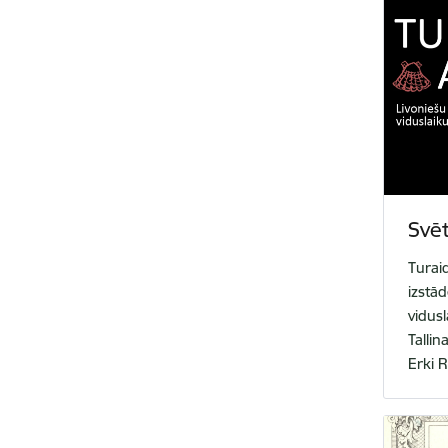
Svēt
Turai
izstā
vidusl
Tallin
Erki R