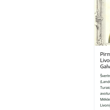
Pirm
Livo
Gal
Šverī
(Land
Turai
avotus
Mēkle
Livon