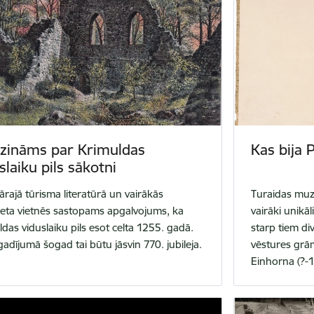
 zināms par Krimuldas
Kas bija 
slaiku pils sākotni
ārajā tūrisma literatūrā un vairākās
Turaidas muze
neta vietnēs sastopams apgalvojums, ka
vairāki unikā
das viduslaiku pils esot celta 1255. gadā.
starp tiem di
adījumā šogad tai būtu jāsvin 770. jubileja.
vēstures grām
Einhorna (?-1