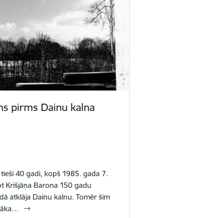
ns pirms Dainu kalna
 tieši 40 gadi, kopš 1985. gada 7.
ējot Krišjāņa Barona 150 gadu
aidā atklāja Dainu kalnu. Tomēr šim
enāka…