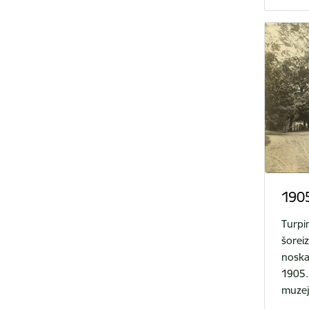
190
Turpi
šoreiz
noska
1905.
muzej