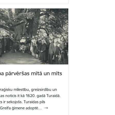
ba pārvēršas mītā un mīts
traģisku mīlestību, greizsirdību un
s noticis it kā 1620. gadā Turaidā.
s ir sekojošs. Turaidas pils
 Greifa ģimene adoptē…