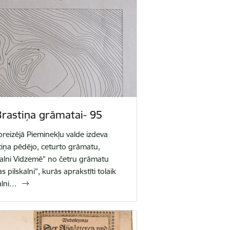
rastiņa grāmatai- 95
reizējā Pieminekļu valde izdeva
tiņa pēdējo, ceturto grāmatu,
skalni Vidzemē” no četru grāmatu
as pilskalni”, kurās aprakstīti tolaik
alni…