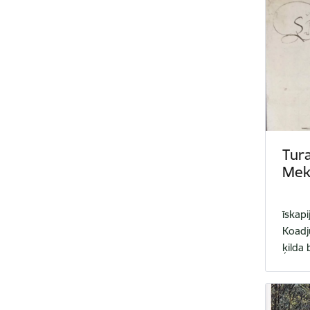
Tura
Mek
īskapi
Koadj
ķilda