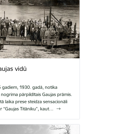
aujas vidū
5 gadiem, 1930. gadā, notika
nogrima pārpildītais Gaujas prāmis.
ā laika prese steidza sensacionāli
r “Gaujas Titāniku”, kaut…