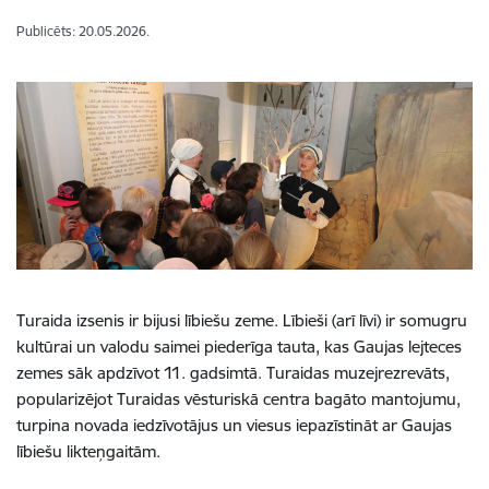
Publicēts: 20.05.2026.
Turaida izsenis ir bijusi lībiešu zeme. Lībieši (arī līvi) ir somugru
kultūrai un valodu saimei piederīga tauta, kas Gaujas lejteces
zemes sāk apdzīvot 11. gadsimtā. Turaidas muzejrezrevāts,
popularizējot Turaidas vēsturiskā centra bagāto mantojumu,
turpina novada iedzīvotājus un viesus iepazīstināt ar Gaujas
lībiešu likteņgaitām.