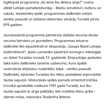
Izglītojošā programma „Ko lems līvu likteņa zirgs?” rosina
atklāt Latvijas pamatiedzīvotāju – lībiešu senvēsturi, kultūru un
valodu. Iesaistoties spēlē, programmas dalībnieki nokļūs
senlīvu pasaulē un izdzīvos vēsturisko situāciju Turaidā pirms
819 gadiem.
Jaunizveidotā programma piemērota dažāda vecuma skolas
vecuma bērniem un jauniešiem. Programmas ietvaros
dalībnieki tiks iepazīstināti ar ekspozīciju „Gaujas lībieši Latvijas
kultūrvēsturē”, īpašu uzmanību pievēršot somugru mitoloģijai
un dzīvei Turaidas novadā 12. gadsimtā. Ekspozīcijas apskates
laikā katrs dalībnieks saņems uzdevumu, kura izpilde
nodrošinās iekļūšanu nodarbību telpā – senlīvu pasaulē.
Dalībnieki, iejūtoties Turaidas līvu tēlos, piedalīsies improvizētā
tautas sapulcē. Vēsturiskās spēles pamatā izmantoti Indriķa
hronikā aprakstītie notikumi 1191.gadā Turaidā, kur līvu
tautas sapulcē ar zirga palīdzību tiek noteikta dievu griba –
izlemts mūka, misionāra Teoderiha liktenis: