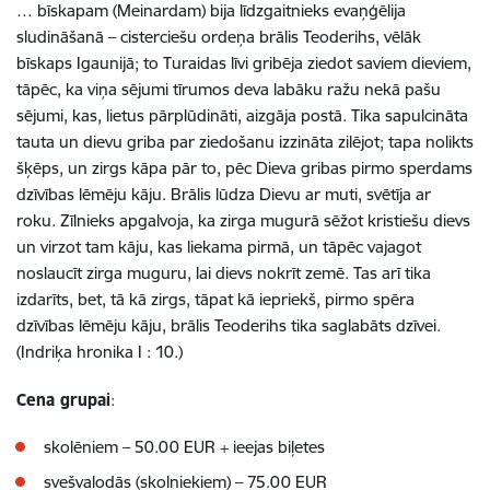
… bīskapam (Meinardam) bija līdzgaitnieks evaņģēlija
sludināšanā – cisterciešu ordeņa brālis Teoderihs, vēlāk
bīskaps Igaunijā; to Turaidas līvi gribēja ziedot saviem dieviem,
tāpēc, ka viņa sējumi tīrumos deva labāku ražu nekā pašu
sējumi, kas, lietus pārplūdināti, aizgāja postā. Tika sapulcināta
tauta un dievu griba par ziedošanu izzināta zilējot; tapa nolikts
šķēps, un zirgs kāpa pār to, pēc Dieva gribas pirmo sperdams
dzīvības lēmēju kāju. Brālis lūdza Dievu ar muti, svētīja ar
roku. Zīlnieks apgalvoja, ka zirga mugurā sēžot kristiešu dievs
un virzot tam kāju, kas liekama pirmā, un tāpēc vajagot
noslaucīt zirga muguru, lai dievs nokrīt zemē. Tas arī tika
izdarīts, bet, tā kā zirgs, tāpat kā iepriekš, pirmo spēra
dzīvības lēmēju kāju, brālis Teoderihs tika saglabāts dzīvei.
(Indriķa hronika I : 10.)
Cena grupai
:
skolēniem – 50.00 EUR + ieejas biļetes
svešvalodās (skolniekiem) – 75.00 EUR