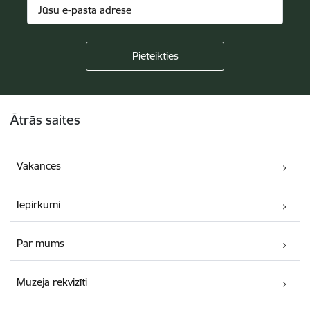
Kājene
Ātrās saites
Vakances
Iepirkumi
Par mums
Muzeja rekvizīti