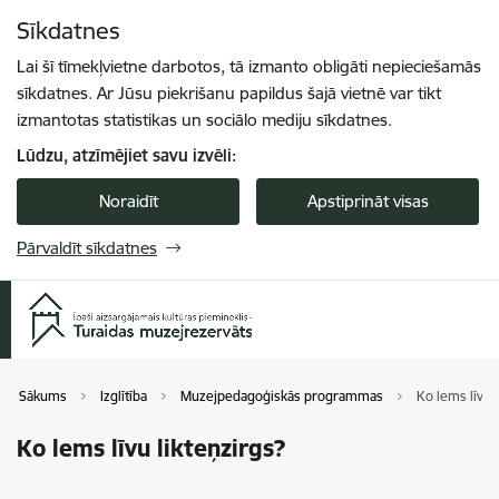
Pāriet uz lapas saturu
Sīkdatnes
Spied
lai meklētu
Enter
Lai šī tīmekļvietne darbotos, tā izmanto obligāti nepieciešamās
sīkdatnes. Ar Jūsu piekrišanu papildus šajā vietnē var tikt
izmantotas statistikas un sociālo mediju sīkdatnes.
Lūdzu, atzīmējiet savu izvēli:
Noraidīt
Apstiprināt visas
Pārvaldīt sīkdatnes
Sākums
Izglītība
Muzejpedagoģiskās programmas
Ko lems līvu l
Ko lems līvu likteņzirgs?