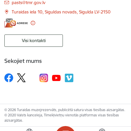
E-pasts:
pasts@tmr.gov.lv
Turaidas iela 10, Siguldas novads, Sigulda LV-2150
Visi kontakti
Sekojiet mums
© 2026 Turaidas muzejrezervāts, publicētā satura visas tiesības aizsargātas.
© 2020 Valsts kanceleja, Tīmekļvietņu vienotās platformas visas tiesības
aizsargātas.