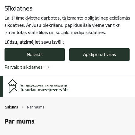
Pāriet uz lapas saturu
Sīkdatnes
Spied
lai meklētu
Enter
Lai šī tīmekļvietne darbotos, tā izmanto obligāti nepieciešamās
sīkdatnes. Ar Jūsu piekrišanu papildus šajā vietnē var tikt
izmantotas statistikas un sociālo mediju sīkdatnes.
Lūdzu, atzīmējiet savu izvēli:
Noraidīt
Apstiprināt visas
Pārvaldīt sīkdatnes
Sākums
Par mums
Par mums