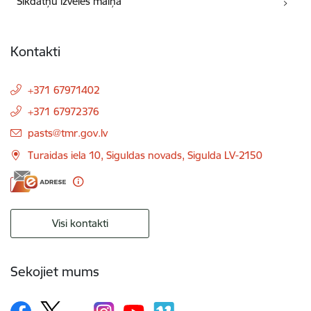
Sīkdatņu izvēles maiņa
Kontakti
+371 67971402
+371 67972376
E-pasts:
pasts@tmr.gov.lv
Turaidas iela 10, Siguldas novads, Sigulda LV-2150
Visi kontakti
Sekojiet mums