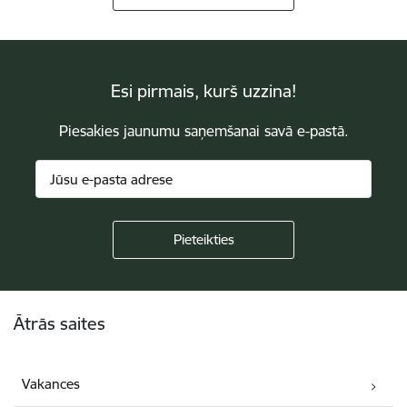
Esi pirmais, kurš uzzina!
Piesakies jaunumu saņemšanai savā e-pastā.
Kājene
Ātrās saites
Vakances