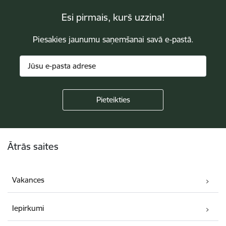
Esi pirmais, kurš uzzina!
Piesakies jaunumu saņemšanai savā e-pastā.
Kājene
Ātrās saites
Vakances
Iepirkumi