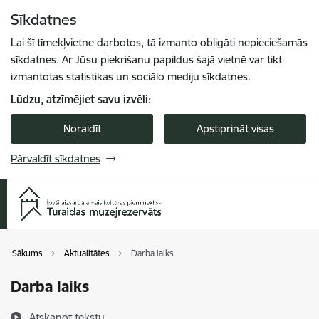
Pāriet uz lapas saturu
Sīkdatnes
Spied
lai meklētu
Enter
Lai šī tīmekļvietne darbotos, tā izmanto obligāti nepieciešamās
sīkdatnes. Ar Jūsu piekrišanu papildus šajā vietnē var tikt
izmantotas statistikas un sociālo mediju sīkdatnes.
Lūdzu, atzīmējiet savu izvēli:
Noraidīt
Apstiprināt visas
Pārvaldīt sīkdatnes
Sākums
Aktualitātes
Darba laiks
Darba laiks
Atskaņot tekstu