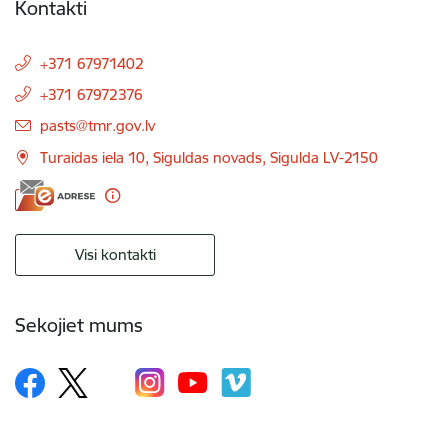
Kontakti
+371 67971402
+371 67972376
E-pasts:
pasts@tmr.gov.lv
Turaidas iela 10, Siguldas novads, Sigulda LV-2150
Visi kontakti
Sekojiet mums