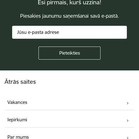
Esi pirmais, kurš uzzina!
Piesakies jaunumu saņemšanai savā e-pastā.
Kājene
Ātrās saites
Vakances
Iepirkumi
Par mums