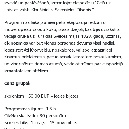
izveidē un pastāvēšanā, izmantojot ekspozīciju “Ceļā uz
Latvijas valsti. Klaušinieks. Saimnieks. Pilsonis.”
Programmas laikā jaunieši pētīs ekspozīcijā redzamo
Indoeiropiešu valodu koku, izlasīs dzejoli, kas bijis uzrakstīts
vecajā drukā uz Turaidas Šveices mājas 1828. gadā, uzzinās,
cik nozīmīgs var būt vienas personas devums visai nācijai,
iepazīstot Ati Kronvaldu, noskaidros, vai spēj atpazīt labi
zināmus priekšmetus pēc to senāk lietotajiem nosaukumiem,
un vingrināsies domas asumā, veidojot mīmes par ekspozīcijā
izmantotajiem attēliem.
Cena grupai
:
skolēniem – 50.00 EUR + ieejas biļetes
Programmas ilgums: 1,5 h
Cilvēku skaits: līdz 30 personām
Norises laiks: 1. maijs – 15. novembris