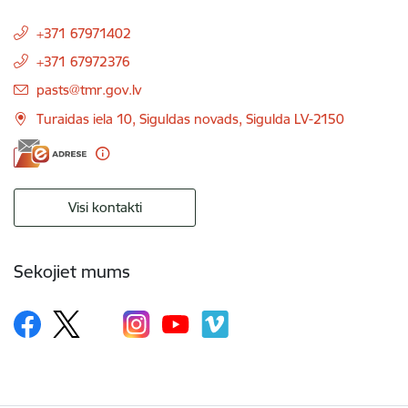
+371 67971402
+371 67972376
E-pasts:
pasts@tmr.gov.lv
Turaidas iela 10, Siguldas novads, Sigulda LV-2150
Visi kontakti
Sekojiet mums