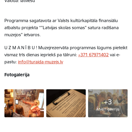
Valoda: latviešu
Programma sagatavota ar Valsts kultūrkapitāla finansiālu
atbalstu projekta “”Latvijas skolas somas” satura radīšana
muzejos” ietvaros.
U Z M A N Ī B U ! Muzejrezervāta programmas lūgums pieteikt
vismaz trīs dienas iepriekš pa tālruni:
+371 67971402
vai e-
pastu:
info@turaida-muzejs.lv
Fotogalerija
+3
Atvērt galeriju