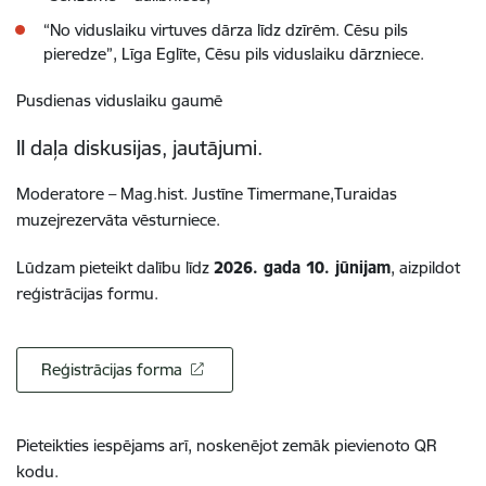
“No viduslaiku virtuves dārza līdz dzīrēm. Cēsu pils
pieredze”, Līga Eglīte, Cēsu pils viduslaiku dārzniece.
Pusdienas viduslaiku gaumē
II daļa diskusijas, jautājumi.
Moderatore – Mag.hist. Justīne Timermane,Turaidas
muzejrezervāta vēsturniece.
Lūdzam pieteikt dalību līdz
2026. gada 10. jūnijam
, aizpildot
reģistrācijas formu.
Reģistrācijas forma
Pieteikties iespējams arī, noskenējot zemāk pievienoto QR
kodu.