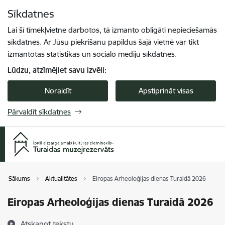
Pāriet uz lapas saturu
Sīkdatnes
Spied
lai meklētu
Enter
Lai šī tīmekļvietne darbotos, tā izmanto obligāti nepieciešamās
sīkdatnes. Ar Jūsu piekrišanu papildus šajā vietnē var tikt
izmantotas statistikas un sociālo mediju sīkdatnes.
Lūdzu, atzīmējiet savu izvēli:
Noraidīt
Apstiprināt visas
Pārvaldīt sīkdatnes
Sākums
Aktualitātes
Eiropas Arheoloģijas dienas Turaidā 2026
Eiropas Arheoloģijas dienas Turaidā 2026
Atskaņot tekstu