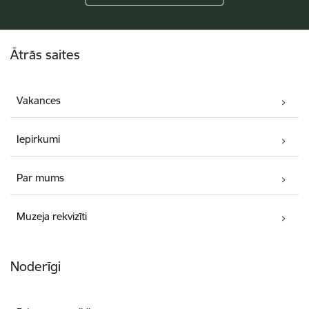
Kājene
Ātrās saites
Vakances
Iepirkumi
Par mums
Muzeja rekvizīti
Noderīgi