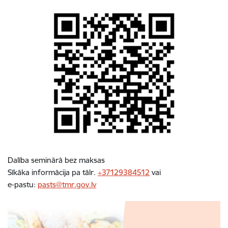
Dalība seminārā bez maksas
Sīkāka informācija pa tālr.
+37129384512
vai
e-pastu:
pasts@tmr.gov.lv