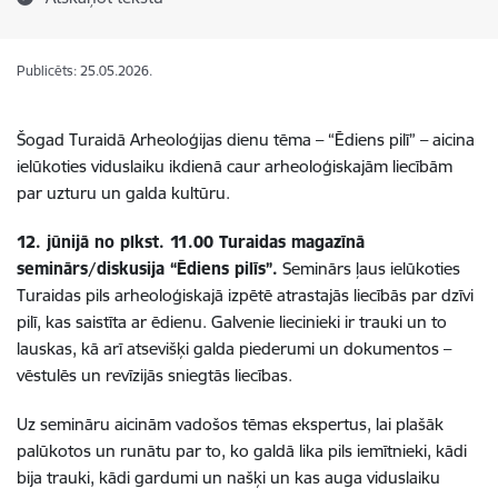
Publicēts: 25.05.2026.
Šogad Turaidā Arheoloģijas dienu tēma – “Ēdiens pilī” – aicina
ielūkoties viduslaiku ikdienā caur arheoloģiskajām liecībām
par uzturu un galda kultūru.
12. jūnijā no plkst. 11.00 Turaidas magazīnā
seminārs/diskusija “Ēdiens pilīs”.
Seminārs ļaus ielūkoties
Turaidas pils arheoloģiskajā izpētē atrastajās liecībās par dzīvi
pilī, kas saistīta ar ēdienu. Galvenie liecinieki ir trauki un to
lauskas, kā arī atsevišķi galda piederumi un dokumentos –
vēstulēs un revīzijās sniegtās liecības.
Uz semināru aicinām vadošos tēmas ekspertus, lai plašāk
palūkotos un runātu par to, ko galdā lika pils iemītnieki, kādi
bija trauki, kādi gardumi un našķi un kas auga viduslaiku