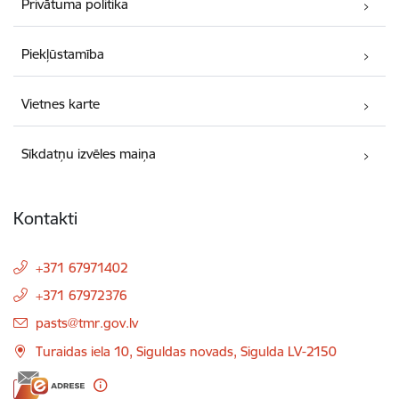
Privātuma politika
Piekļūstamība
Vietnes karte
Sīkdatņu izvēles maiņa
Kontakti
+371 67971402
+371 67972376
E-pasts:
pasts@tmr.gov.lv
Turaidas iela 10, Siguldas novads, Sigulda LV-2150