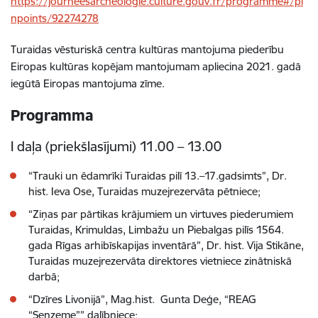
https://journeesarcheologie.culture.gouv.fr/programme#/pi
npoints/92274278
Turaidas vēsturiskā centra kultūras mantojuma piederību
Eiropas kultūras kopējam mantojumam apliecina 2021. gadā
iegūtā Eiropas mantojuma zīme.
Programma
I daļa (priekšlasījumi) 11.00 – 13.00
“Trauki un ēdamrīki Turaidas pilī 13.–17.gadsimts”, Dr.
hist. Ieva Ose, Turaidas muzejrezervāta pētniece;
“Ziņas par pārtikas krājumiem un virtuves piederumiem
Turaidas, Krimuldas, Limbažu un Piebalgas pilīs 1564.
gada Rīgas arhibīskapijas inventārā”, Dr. hist. Vija Stikāne,
Turaidas muzejrezervāta direktores vietniece zinātniskā
darbā;
“Dzīres Livonijā”, Mag.hist. Gunta Deģe, “REAG
“Senzeme”” dalībniece;