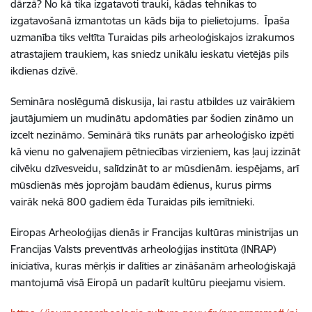
dārzā? No kā tika izgatavoti trauki, kādas tehnikas to
izgatavošanā izmantotas un kāds bija to pielietojums. Īpaša
uzmanība tiks veltīta Turaidas pils arheoloģiskajos izrakumos
atrastajiem traukiem, kas sniedz unikālu ieskatu vietējās pils
ikdienas dzīvē.
Semināra noslēgumā diskusija, lai rastu atbildes uz vairākiem
jautājumiem un mudinātu apdomāties par šodien zināmo un
izcelt nezināmo. Seminārā tiks runāts par arheoloģisko izpēti
kā vienu no galvenajiem pētniecības virzieniem, kas ļauj izzināt
cilvēku dzīvesveidu, salīdzināt to ar mūsdienām. iespējams, arī
mūsdienās mēs joprojām baudām ēdienus, kurus pirms
vairāk nekā 800 gadiem ēda Turaidas pils iemītnieki.
Eiropas Arheoloģijas dienās ir Francijas kultūras ministrijas un
Francijas Valsts preventīvās arheoloģijas institūta (INRAP)
iniciatīva, kuras mērķis ir dalīties ar zināšanām arheoloģiskajā
mantojumā visā Eiropā un padarīt kultūru pieejamu visiem.