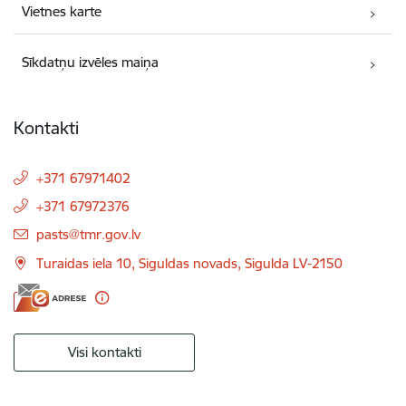
Vietnes karte
Sīkdatņu izvēles maiņa
Kontakti
+371 67971402
+371 67972376
E-pasts:
pasts@tmr.gov.lv
Turaidas iela 10, Siguldas novads, Sigulda LV-2150
Visi kontakti