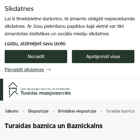
Pāriet uz lapas saturu
Sīkdatnes
Spied
lai meklētu
Enter
Lai šī tīmekļvietne darbotos, tā izmanto obligāti nepieciešamās
sīkdatnes. Ar Jūsu piekrišanu papildus šajā vietnē var tikt
izmantotas statistikas un sociālo mediju sīkdatnes.
Lūdzu, atzīmējiet savu izvēli:
Noraidīt
Apstiprināt visas
Pārvaldīt sīkdatnes
Sākums
Ekspozīcijas
Brīvdabas ekspozīcijas
Turaidas baznīca un
Turaidas baznīca un Baznīckalns