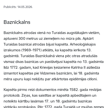
Publicēts: 14.05.2026.
Baznīckalns
Baznīckalns atrodas vienā no Turaidas augstākajām vietām,
aptuveni 300 metrus uz ziemeļiem no mūra pils. Apkārt
Turaidas baznīcai atrodas bijusī kapsēta. Arheoloģiskajos
izrakumos (1969–1971) atklāts, ka kapsēta ierīkota 13.
gadsimtā. Turaidas Baznīckalnā viena pēc otras atradušās
vismaz divas baznīcas un pastāvējusi kapsēta no 13. gadsimta
līdz 1772. gadam, kad Krievijas ķeizariene Katrīna II aizliedza
izmantot kapsētas pie Vidzemes baznīcām, lai 18. gadsimta
mēra upuru kapi nekļūtu par atkārtotas epidēmijas cēloni.
Kapsēta pirmo reizi dokumentos minēta 1582. gada revīzijas
protokolā. Ziņas, kas saistītas ar kapsētā apbedītajiem un
noteikto kārtību lasāmas 17. un 18. gadsimtu baznīcas
vizitāciju protokolos. Pēc 1772. gada Turaidā uz muižas zemes