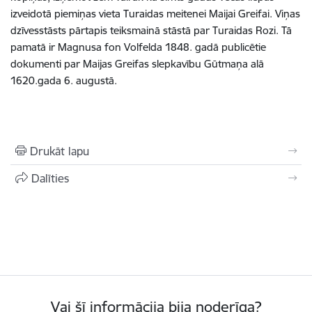
izveidotā piemiņas vieta Turaidas meitenei Maijai Greifai. Viņas
dzīvesstāsts pārtapis teiksmainā stāstā par Turaidas Rozi. Tā
pamatā ir Magnusa fon Volfelda 1848. gadā publicētie
dokumenti par Maijas Greifas slepkavību Gūtmaņa alā
1620.gada 6. augustā.
Drukāt lapu
Dalīties
Vai šī informācija bija noderīga?