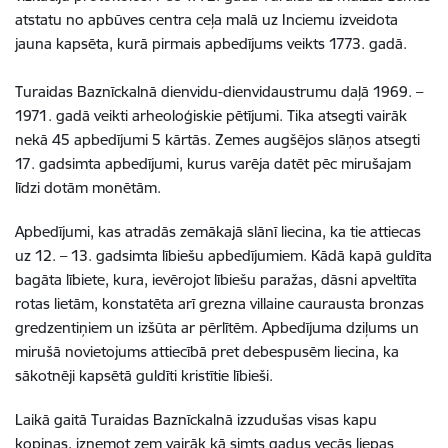
atstatu no apbūves centra ceļa malā uz Inciemu izveidota
jauna kapsēta, kurā pirmais apbedījums veikts 1773. gadā.
Turaidas Baznīckalnā dienvidu-dienvidaustrumu daļā 1969. –
1971. gadā veikti arheoloģiskie pētījumi. Tika atsegti vairāk
nekā 45 apbedījumi 5 kārtās. Zemes augšējos slāņos atsegti
17. gadsimta apbedījumi, kurus varēja datēt pēc mirušajam
līdzi dotām monētām.
Apbedījumi, kas atradās zemākajā slānī liecina, ka tie attiecas
uz 12. – 13. gadsimta lībiešu apbedījumiem. Kādā kapā guldīta
bagāta lībiete, kura, ievērojot lībiešu paražas, dāsni apveltīta
rotas lietām, konstatēta arī grezna villaine caurausta bronzas
gredzentiņiem un izšūta ar pērlītēm. Apbedījuma dziļums un
mirušā novietojums attiecībā pret debespusēm liecina, ka
sākotnēji kapsētā guldīti kristītie lībieši.
Laikā gaitā Turaidas Baznīckalnā izzudušas visas kapu
kopiņas, izņemot zem vairāk kā simts gadus vecās liepas