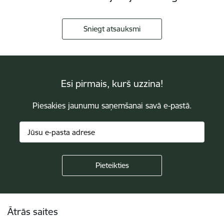
Sniegt atsauksmi
Esi pirmais, kurš uzzina!
Piesakies jaunumu saņemšanai savā e-pastā.
Kājene
Ātrās saites