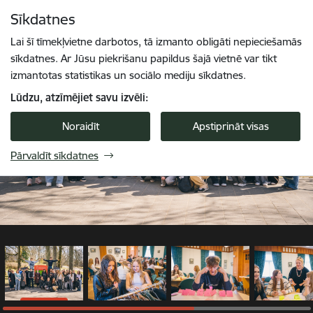
Pāriet uz lapas saturu
Sīkdatnes
1 / 6
Spied
lai meklētu
Enter
Lai šī tīmekļvietne darbotos, tā izmanto obligāti nepieciešamās
sīkdatnes. Ar Jūsu piekrišanu papildus šajā vietnē var tikt
izmantotas statistikas un sociālo mediju sīkdatnes.
Lūdzu, atzīmējiet savu izvēli:
Noraidīt
Apstiprināt visas
Pārvaldīt sīkdatnes