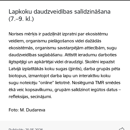
Lapkoku daudzveidības salīdzināšana
(7.–9. kl.)
Norises mērķis ir padziļināt izpratni par ekosistēmu
veidiem, organismu pielāgošanos videi dažādās
ekosistēmās, organismu savstarpējām attiecībām, sugu
daudzveidības saglabāšanu. Attīstīt ieradumu darboties
ilgtspējīgi un apkārtējai videi draudzīgi. Skolēni iepazīst
Latvijā izplatītākās koku sugas (ģintis), darba grupās pēta
biotopus, izmantojot darba lapu un interaktīvu koku
sugu noteicēju “online” lietotnē. Noslēgumā TMR smēdes
ēkā veic kopsavilkumu, grupām salīdzinot iegūtos datus –
refleksijas, secinājumi.
Foto: M. Dudareva
Publicēts: 21.05.2026.