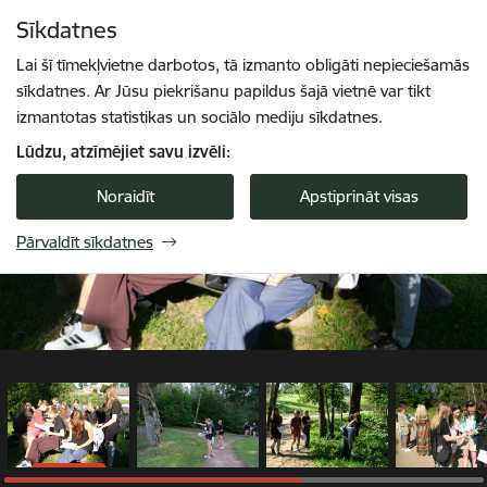
Pāriet uz lapas saturu
Sīkdatnes
1 / 6
Spied
lai meklētu
Enter
Lai šī tīmekļvietne darbotos, tā izmanto obligāti nepieciešamās
sīkdatnes. Ar Jūsu piekrišanu papildus šajā vietnē var tikt
izmantotas statistikas un sociālo mediju sīkdatnes.
Lūdzu, atzīmējiet savu izvēli:
Noraidīt
Apstiprināt visas
Pārvaldīt sīkdatnes