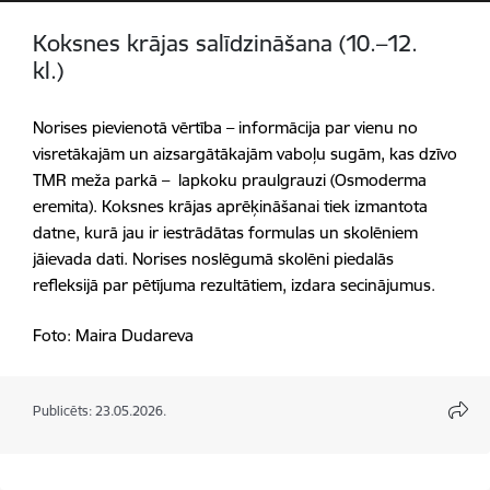
Koksnes krājas salīdzināšana (10.–12.
kl.)
Norises pievienotā vērtība – informācija par vienu no
visretākajām un aizsargātākajām vaboļu sugām, kas dzīvo
TMR meža parkā – lapkoku praulgrauzi (Osmoderma
eremita). Koksnes krājas aprēķināšanai tiek izmantota
datne, kurā jau ir iestrādātas formulas un skolēniem
jāievada dati. Norises noslēgumā skolēni piedalās
refleksijā par pētījuma rezultātiem, izdara secinājumus.
Foto: Maira Dudareva
Publicēts: 23.05.2026.