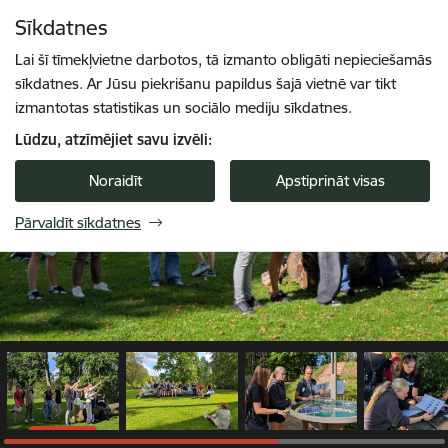
Pāriet uz lapas saturu
Sīkdatnes
1 / 6
Spied
lai meklētu
Enter
Lai šī tīmekļvietne darbotos, tā izmanto obligāti nepieciešamās
sīkdatnes. Ar Jūsu piekrišanu papildus šajā vietnē var tikt
izmantotas statistikas un sociālo mediju sīkdatnes.
Lūdzu, atzīmējiet savu izvēli:
Noraidīt
Apstiprināt visas
Pārvaldīt sīkdatnes