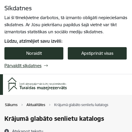
Pāriet uz lapas saturu
Sīkdatnes
Spied
lai meklētu
Enter
Lai šī tīmekļvietne darbotos, tā izmanto obligāti nepieciešamās
sīkdatnes. Ar Jūsu piekrišanu papildus šajā vietnē var tikt
izmantotas statistikas un sociālo mediju sīkdatnes.
Lūdzu, atzīmējiet savu izvēli:
Noraidīt
Apstiprināt visas
Pārvaldīt sīkdatnes
Sākums
Aktualitātes
Krājumā glabāto senlietu katalogs
Krājumā glabāto senlietu katalogs
Atskaņot tekstu