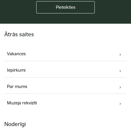
Kājene
Ātrās saites
Vakances
Iepirkumi
Par mums
Muzeja rekvizīti
Noderīgi