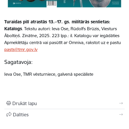
Turaidas pilī atrastās 13.–17. gs. militārās senlietas:
Katalogs
. Tekstu autori: Ieva Ose, Rūdolfs Brūzis, Viesturs
Āboltiņš. Zinātne, 2025. 223 lpp.: il. Katalogu var iegādāties
Apmeklētāju centrā vai pasūtīt ar Omniva, rakstot uz e pastu
pasts@tmr.gov.lv
Sagatavoja:
Ieva Ose, TMR vēsturniece, galvenā speciāliste
Drukāt lapu
Dalīties