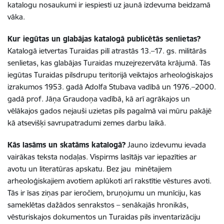
katalogu nosaukumi ir iespiesti uz jaunā izdevuma beidzamā
vāka.
Kur iegūtas un glabājas katalogā publicētās senlietas?
Katalogā ietvertas Turaidas pilī atrastās 13.–17. gs. militārās
senlietas, kas glabājas Turaidas muzejrezervāta krājumā. Tās
iegūtas Turaidas pilsdrupu teritorijā veiktajos arheoloģiskajos
izrakumos 1953. gadā Adolfa Stubava vadībā un 1976.–2000.
gadā prof. Jāņa Graudoņa vadībā, kā arī agrākajos un
vēlākajos gados nejauši uzietas pils pagalmā vai mūru pakājē
kā atsevišķi savrupatradumi zemes darbu laikā.
Kās lasāms un skatāms katalogā?
Jauno izdevumu ievada
vairākas teksta nodaļas. Vispirms lasītājs var iepazīties ar
avotu un literatūras apskatu. Bez jau minētajiem
arheoloģiskajiem avotiem aplūkoti arī rakstītie vēstures avoti.
Tās ir īsas ziņas par ieročiem, bruņojumu un munīciju, kas
sameklētas dažādos senrakstos – senākajās hronikās,
vēsturiskajos dokumentos un Turaidas pils inventarizāciju