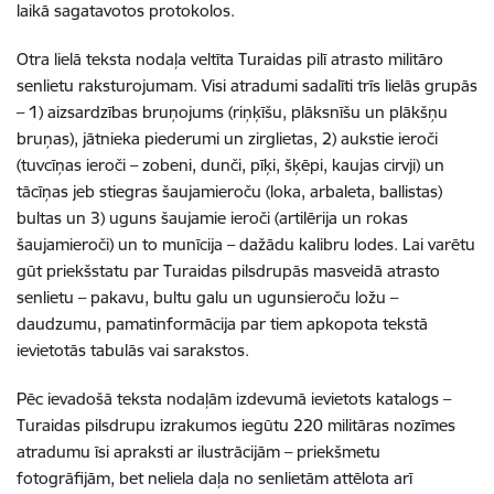
laikā sagatavotos protokolos.
Otra lielā teksta nodaļa veltīta Turaidas pilī atrasto militāro
senlietu raksturojumam. Visi atradumi sadalīti trīs lielās grupās
– 1) aizsardzības bruņojums (riņķīšu, plāksnīšu un plākšņu
bruņas), jātnieka piederumi un zirglietas, 2) aukstie ieroči
(tuvcīņas ieroči – zobeni, dunči, pīķi, šķēpi, kaujas cirvji) un
tācīņas jeb stiegras šaujamieroču (loka, arbaleta, ballistas)
bultas un 3) uguns šaujamie ieroči (artilērija un rokas
šaujamieroči) un to munīcija – dažādu kalibru lodes. Lai varētu
gūt priekšstatu par Turaidas pilsdrupās masveidā atrasto
senlietu – pakavu, bultu galu un ugunsieroču ložu –
daudzumu, pamatinformācija par tiem apkopota tekstā
ievietotās tabulās vai sarakstos.
Pēc ievadošā teksta nodaļām izdevumā ievietots katalogs –
Turaidas pilsdrupu izrakumos iegūtu 220 militāras nozīmes
atradumu īsi apraksti ar ilustrācijām – priekšmetu
fotogrāfijām, bet neliela daļa no senlietām attēlota arī