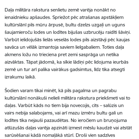
Daļa militāra rakstura senlietu zemē varēja nonākt no
ienaidnieku apšaudes. Spriežot pēc atrašanas apstākļiem
kultūrslānī pils mūru ārpusē, bultu dzelzs uzgaļi un uguns
šaujamieroču lodes un lodītes bijušas uzbrucēju raidīti šāviņi.
Varbūt ielidojušās lielās veselās lodes pils aizstāvji pēc kaujas
savāca un vēlāk izmantoja saviem lielgabaliem. Toties daļa
akmens ložu no trieciena pret zemi sasprāga un netika
aizvāktas. Tāpat jādomā, ka sīkie lādiņi pēc lidojuma ieurbās
zemē un tur arī palika vairākus gadsimtus, līdz tika atsegti
izrakumu laikā.
Šodien varam tikai minēt, kā pils pagalma un pagrabu
kultūrslānī nonākuši nelieli militāra rakstura priekšmeti vai to
daļas. Varbūt kāds no tiem bija novecojis, cits – salūzis un
vairs nebija salabojams, vai arī mazu izmēru bultu gali un
lodītes tika nejauši pazaudētas. No ieročiem un bruņojuma
atlūzušās daļas varēja apzināti izmest mēslu kaudzē vai atstāt
sarūsēšanai kādā nomaļākā stūrī. Droši vien sadzīves