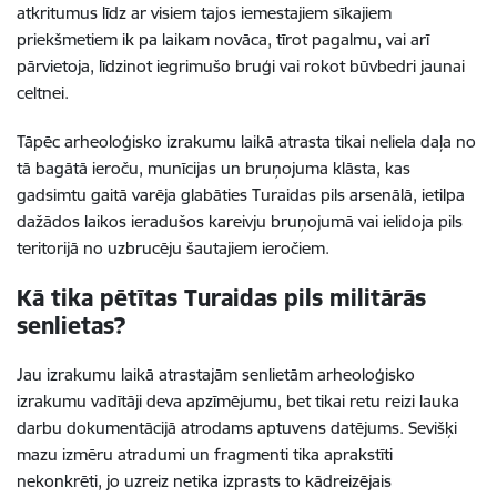
atkritumus līdz ar visiem tajos iemestajiem sīkajiem
priekšmetiem ik pa laikam novāca, tīrot pagalmu, vai arī
pārvietoja, līdzinot iegrimušo bruģi vai rokot būvbedri jaunai
celtnei.
Tāpēc arheoloģisko izrakumu laikā atrasta tikai neliela daļa no
tā bagātā ieroču, munīcijas un bruņojuma klāsta, kas
gadsimtu gaitā varēja glabāties Turaidas pils arsenālā, ietilpa
dažādos laikos ieradušos kareivju bruņojumā vai ielidoja pils
teritorijā no uzbrucēju šautajiem ieročiem.
Kā tika pētītas Turaidas pils militārās
senlietas?
Jau izrakumu laikā atrastajām senlietām arheoloģisko
izrakumu vadītāji deva apzīmējumu, bet tikai retu reizi lauka
darbu dokumentācijā atrodams aptuvens datējums. Sevišķi
mazu izmēru atradumi un fragmenti tika aprakstīti
nekonkrēti, jo uzreiz netika izprasts to kādreizējais