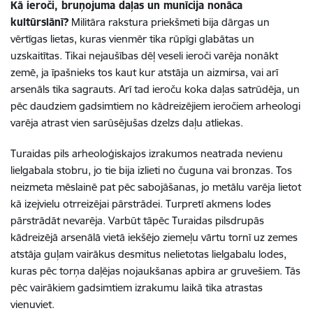
Kā ieroči, bruņojuma daļas un munīcija nonāca
kultūrslānī?
Militāra rakstura priekšmeti bija dārgas un
vērtīgas lietas, kuras vienmēr tika rūpīgi glabātas un
uzskaitītas. Tikai nejaušības dēļ veseli ieroči varēja nonākt
zemē, ja īpašnieks tos kaut kur atstāja un aizmirsa, vai arī
arsenāls tika sagrauts. Arī tad ieroču koka daļas satrūdēja, un
pēc daudziem gadsimtiem no kādreizējiem ieročiem arheologi
varēja atrast vien sarūsējušas dzelzs daļu atliekas.
Turaidas pils arheoloģiskajos izrakumos neatrada nevienu
lielgabala stobru, jo tie bija izlieti no čuguna vai bronzas. Tos
neizmeta mēslainē pat pēc sabojāšanas, jo metālu varēja lietot
kā izejvielu otrreizējai pārstrādei. Turpretī akmens lodes
pārstrādāt nevarēja. Varbūt tāpēc Turaidas pilsdrupās
kādreizējā arsenālā vietā iekšējo ziemeļu vārtu tornī uz zemes
atstāja guļam vairākus desmitus nelietotas lielgabalu lodes,
kuras pēc torņa daļējas nojaukšanas apbira ar gruvešiem. Tās
pēc vairākiem gadsimtiem izrakumu laikā tika atrastas
vienuviet.