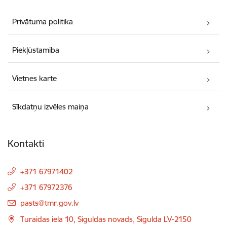
Privātuma politika
Piekļūstamība
Vietnes karte
Sīkdatņu izvēles maiņa
Kontakti
+371 67971402
+371 67972376
E-pasts:
pasts@tmr.gov.lv
Turaidas iela 10, Siguldas novads, Sigulda LV-2150