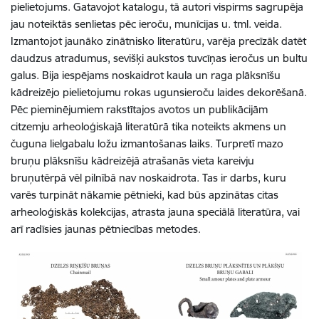
pielietojums. Gatavojot katalogu, tā autori vispirms sagrupēja
jau noteiktās senlietas pēc ieroču, munīcijas u. tml. veida.
Izmantojot jaunāko zinātnisko literatūru, varēja precīzāk datēt
daudzus atradumus, sevišķi aukstos tuvcīņas ieročus un bultu
galus. Bija iespējams noskaidrot kaula un raga plāksnīšu
kādreizējo pielietojumu rokas ugunsieroču laides dekorēšanā.
Pēc pieminējumiem rakstītajos avotos un publikācijām
citzemju arheoloģiskajā literatūrā tika noteikts akmens un
čuguna lielgabalu ložu izmantošanas laiks. Turpretī mazo
bruņu plāksnīšu kādreizējā atrašanās vieta kareivju
bruņutērpā vēl pilnībā nav noskaidrota. Tas ir darbs, kuru
varēs turpināt nākamie pētnieki, kad būs apzinātas citas
arheoloģiskās kolekcijas, atrasta jauna speciālā literatūra, vai
arī radīsies jaunas pētniecības metodes.