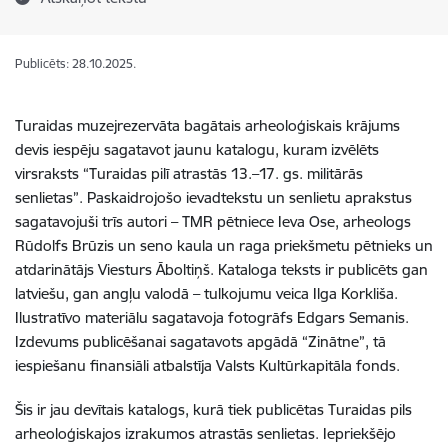
Publicēts: 28.10.2025.
Turaidas muzejrezervāta bagātais arheoloģiskais krājums
devis iespēju sagatavot jaunu katalogu, kuram izvēlēts
virsraksts “Turaidas pilī atrastās 13.–17. gs. militārās
senlietas”. Paskaidrojošo ievadtekstu un senlietu aprakstus
sagatavojuši trīs autori – TMR pētniece Ieva Ose, arheologs
Rūdolfs Brūzis un seno kaula un raga priekšmetu pētnieks un
atdarinātājs Viesturs Āboltiņš. Kataloga teksts ir publicēts gan
latviešu, gan angļu valodā – tulkojumu veica Ilga Korkliša.
Ilustratīvo materiālu sagatavoja fotogrāfs Edgars Semanis.
Izdevums publicēšanai sagatavots apgādā “Zinātne”, tā
iespiešanu finansiāli atbalstīja Valsts Kultūrkapitāla fonds.
Šis ir jau devītais katalogs, kurā tiek publicētas Turaidas pils
arheoloģiskajos izrakumos atrastās senlietas. Iepriekšējo