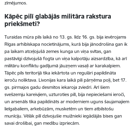
zīmējumos.
Kāpēc pilī glabājās militāra rakstura
priekšmeti?
Turaidas mūra pils laikā no 13. gs. līdz 16. gs. bija ievērojams
Rīgas arhibīskapa nocietinājums, kurā bija jānodrošina gan ik
pa laikam atceļojušā zemes kunga un viņa svītas, gan
pastāvīgi dzīvojušā fogta un viņa kalpotāju aizsardzība, kā arī
militāru konfliktu gadījumā jāuzņem vasaļi ar karakalpiem.
Tāpēc pils teritorijā tika iekārtota un regulāri papildināta
ieroču noliktava. Livonijas kara laikā pili pārņēma poļi, bet 17.
gs. pirmajos gadu desmitos iekaroja zviedri. Arī šiem
svešzemju kareivjiem, uzturoties pilī, bija nepieciešami ieroči,
un arsenāls tika papildināts ar moderniem uguns šaujamajiem
lielgabaliem, arkebūzām, musketēm un tiem atbilstošu
munīciju. Vēlāk pilī dzīvojušie muižnieki iegādājās bises gan
savai drošībai, gan medību izpriecām.